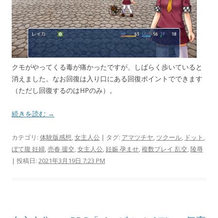
クモがやってくる毒が痛かったですが、しばらく歩いていると
消えました。なお回復は入り口にある回復ポイントでできます
（ただし回復するのはHPのみ）。
続きを読む →
カテゴリ:
体験版感想
,
女主人公
| タグ:
アマツチヤ
,
ツクール
,
ドット
,
ぼて腹 妊婦
,
売春 援交
,
女主人公
,
妊娠 孕ませ
,
複数プレイ 乱交
,
陵辱
| 投稿日:
2021年3月19日 7:23 PM