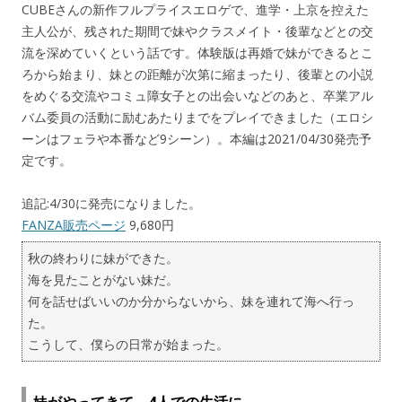
CUBEさんの新作フルプライスエロゲで、進学・上京を控えた
主人公が、残された期間で妹やクラスメイト・後輩などとの交
流を深めていくという話です。体験版は再婚で妹ができるとこ
ろから始まり、妹との距離が次第に縮まったり、後輩との小説
をめぐる交流やコミュ障女子との出会いなどのあと、卒業アル
バム委員の活動に励むあたりまでをプレイできました（エロシ
ーンはフェラや本番など9シーン）。本編は2021/04/30発売予
定です。
追記:4/30に発売になりました。
FANZA販売ページ
9,680円
秋の終わりに妹ができた。
海を見たことがない妹だ。
何を話せばいいのか分からないから、妹を連れて海へ行っ
た。
こうして、僕らの日常が始まった。