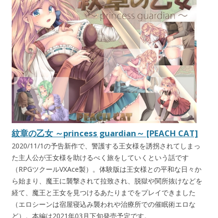
紋章の乙女 ～princess guardian～ [PEACH CAT]
2020/11/1の予告新作で、警護する王女様を誘拐されてしまっ
た主人公が王女様を助けるべく旅をしていくという話です
（RPGツクールVXAce製）。体験版は王女様との平和な日々か
ら始まり、魔王に襲撃されて拉致され、脱獄や関所抜けなどを
経て、魔王と王女を見つけるあたりまでをプレイできました
（エロシーンは宿屋寝込み襲われや治療所での催眠術エロな
ど）。本編は2021年03月下旬発売予定です。