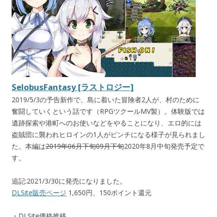
SelobusFantasy [ラストロジー]
2019/5/3の予告新作で、島に着いた冒険者2人が、村のために
奮闘していくという話です（RPGツクールMV製）。体験版では
遺跡探索や港町へのお使いなどをやることになり、エロ的には
盗賊団に襲われヒロインの1人がピンチになる様子が見られまし
た。本編は
2019年06月下旬09月下旬
2020年8月中旬発売予定で
す。
追記:2021/3/30に発売になりました。
DLSite販売ページ
1,650円、150ポイント還元
・DLSite価格推移