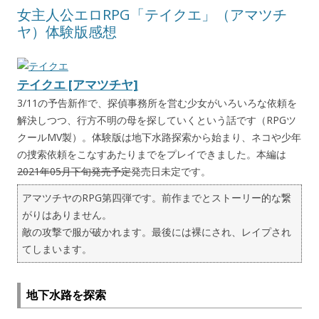
女主人公エロRPG「テイクエ」（アマツチ
ヤ）体験版感想
テイクエ [アマツチヤ]
3/11の予告新作で、探偵事務所を営む少女がいろいろな依頼を
解決しつつ、行方不明の母を探していくという話です（RPGツ
クールMV製）。体験版は地下水路探索から始まり、ネコや少年
の捜索依頼をこなすあたりまでをプレイできました。本編は
2021年05月下旬発売予定
発売日未定です。
アマツチヤのRPG第四弾です。前作までとストーリー的な繋
がりはありません。
敵の攻撃で服が破かれます。最後には裸にされ、レイプされ
てしまいます。
地下水路を探索