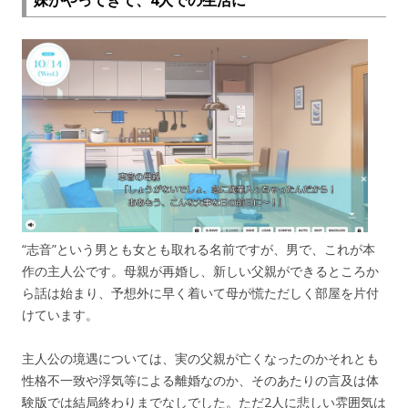
妹がやってきて、4人での生活に
“志音”という男とも女とも取れる名前ですが、男で、これが本
作の主人公です。母親が再婚し、新しい父親ができるところか
ら話は始まり、予想外に早く着いて母が慌ただしく部屋を片付
けています。
主人公の境遇については、実の父親が亡くなったのかそれとも
性格不一致や浮気等による離婚なのか、そのあたりの言及は体
験版では結局終わりまでなしでした。ただ2人に悲しい雰囲気は