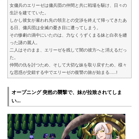
女傭兵のエリーゼは傭兵団の仲間と共に戦場を駆け、日々の
生計を建てていた。
しかし彼女が雇われ先の領主との交渉を終えて帰ってきたあ
る日、傭兵団は全滅の憂き目に遭ってしまう。
その惨劇の渦中にいたのは、力なくうずくまる妹と白衣を纏
った謎の麗人。
二人はそのまま、エリーゼを残して闇の彼方へと消えるだっ
た。
仲間の仇を討つため、そして大切な妹を取り戻すため、様々
な思惑が交錯する中でエリーゼの復讐の旅が始まる……!
オープニング 突然の襲撃で、妹が拉致されてしま
い…