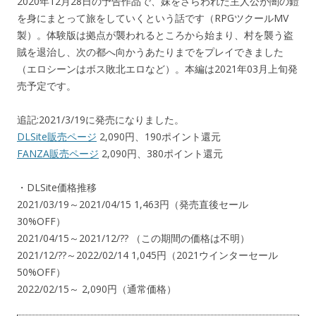
2020年12月28日の予告作品で、妹をさらわれた主人公が闇の鎧
を身にまとって旅をしていくという話です（RPGツクールMV
製）。体験版は拠点が襲われるところから始まり、村を襲う盗
賊を退治し、次の都へ向かうあたりまでをプレイできました
（エロシーンはボス敗北エロなど）。本編は2021年03月上旬発
売予定です。
追記:2021/3/19に発売になりました。
DLSite販売ページ
2,090円、190ポイント還元
FANZA販売ページ
2,090円、380ポイント還元
・DLSite価格推移
2021/03/19～2021/04/15 1,463円（発売直後セール
30%OFF）
2021/04/15～2021/12/?? （この期間の価格は不明）
2021/12/??～2022/02/14 1,045円（2021ウインターセール
50%OFF）
2022/02/15～ 2,090円（通常価格）