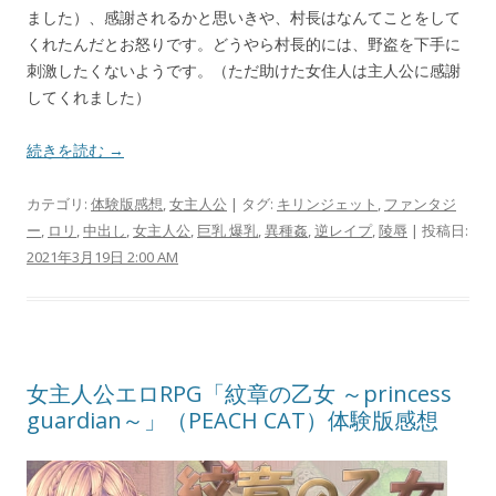
ました）、感謝されるかと思いきや、村長はなんてことをして
くれたんだとお怒りです。どうやら村長的には、野盗を下手に
刺激したくないようです。（ただ助けた女住人は主人公に感謝
してくれました）
続きを読む →
カテゴリ:
体験版感想
,
女主人公
| タグ:
キリンジェット
,
ファンタジ
ー
,
ロリ
,
中出し
,
女主人公
,
巨乳 爆乳
,
異種姦
,
逆レイプ
,
陵辱
| 投稿日:
2021年3月19日 2:00 AM
女主人公エロRPG「紋章の乙女 ～princess
guardian～」（PEACH CAT）体験版感想