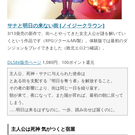
サナと明日の来ない街 [ノイジークラウン]
3/13発売の新作で、街へとやってきた女主人公が謎を解いてい
くという作品です（RPGツクールMV製）。体験版では最初のダ
ンジョンをプレイできました（敗北エロ2つ確認）。
DLSite販売ページ
1,080円、100ポイント還元
主人公、死神・サナに与えられた使命は
とある街を支配する『明日を奪う者』を解放すること。
その者の影響により、街は同じ一日を繰り返す。
朝が来て、夜になって。また陽が昇れば、最初の朝に戻って
しまう。
……明日は来るはずなのに。一歩、踏み出せば届くのに。
主人公は死神 気がつくと宿屋