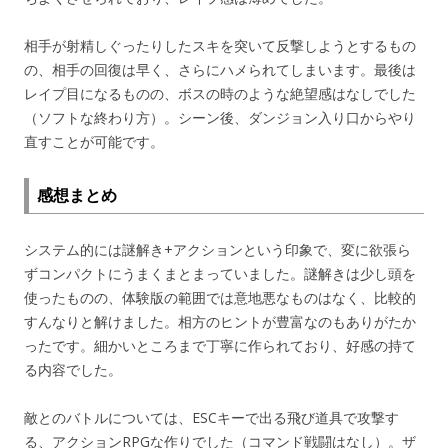
相手が射精しぐったりしたスキを突いて反撃しようとするもの
の、相手の回復は早く、さらにハメられてしまいます。最後は
レイプ目になるものの、ボスの時のような絶望感はなしでした
（ソフトな終わり方）。シーン後、ダンジョン入り口からやり
直すことが可能です。
感想まとめ
システム的には謎解き+アクションという印象で、変に欲張ら
ずコンパクトにうまくまとまっていました。謎解きは少し頭を
使ったものの、体験版の範囲では意地悪なものはなく、比較的
すんなりと解けました。相方のヒントが豊富なのもありがたか
ったです。細かいところまで丁寧に作られており、好感の持て
る内容でした。
敵とのバトルについては、ESCキーで出る飛び道具で攻撃す
る、アクションRPGな作りでした（コマンド戦闘はなし）。ザ