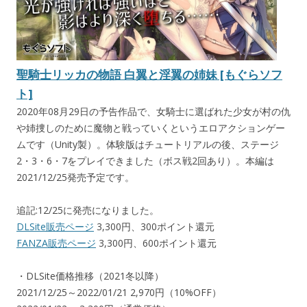
聖騎士リッカの物語 白翼と淫翼の姉妹 [もぐらソフ
ト]
2020年08月29日の予告作品で、女騎士に選ばれた少女が村の仇
や姉捜しのために魔物と戦っていくというエロアクションゲー
ムです（Unity製）。体験版はチュートリアルの後、ステージ
2・3・6・7をプレイできました（ボス戦2回あり）。本編は
2021/12/25発売予定です。
追記:12/25に発売になりました。
DLSite販売ページ
3,300円、300ポイント還元
FANZA販売ページ
3,300円、600ポイント還元
・DLSite価格推移（2021冬以降）
2021/12/25～2022/01/21 2,970円（10%OFF）