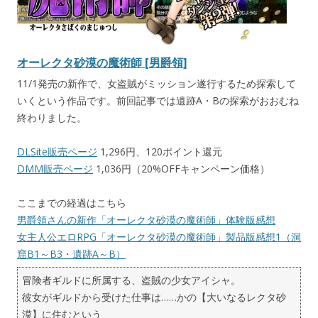
オーレクタ砂漠の魔術師 [男爵領]
11/1発売の新作で、女盗賊がミッション遂行するため探索して
いくという作品です。前回記事では遺跡A・Bの探索がおおむね
終わりました。
DLSite販売ページ
1,296円、120ポイント還元
DMM販売ページ
1,036円（20%OFFキャンペーン価格）
ここまでの経過はこちら
男爵領さんの新作「オーレクタ砂漠の魔術師」体験版感想
女主人公エロRPG「オーレクタ砂漠の魔術師」製品版感想1（洞
窟B1～B3・遺跡A～B）
冒険者ギルドに所属する、盗賊の少女アイシャ。
彼女がギルドから受けた仕事は……かの【大いなるレクタ砂
漠】に住むという