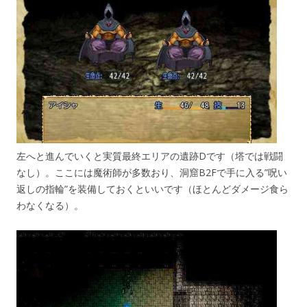
左へと進んでいくと実質最終エリアの遺跡Dです（塔では戦闘
なし）。ここには魔術師が多数おり、洞窟B2Fで手に入る”呪い
返しの指輪”を装備しておくといいです（ほとんどダメージ食ら
わなくなる）。