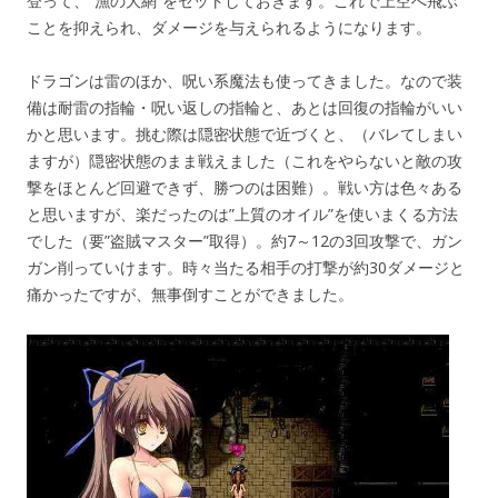
登って、”漁の大網”をセットしておきます。これで上空へ飛ぶ
ことを抑えられ、ダメージを与えられるようになります。
ドラゴンは雷のほか、呪い系魔法も使ってきました。なので装
備は耐雷の指輪・呪い返しの指輪と、あとは回復の指輪がいい
かと思います。挑む際は隠密状態で近づくと、（バレてしまい
ますが）隠密状態のまま戦えました（これをやらないと敵の攻
撃をほとんど回避できず、勝つのは困難）。戦い方は色々ある
と思いますが、楽だったのは”上質のオイル”を使いまくる方法
でした（要”盗賊マスター”取得）。約7～12の3回攻撃で、ガン
ガン削っていけます。時々当たる相手の打撃が約30ダメージと
痛かったですが、無事倒すことができました。