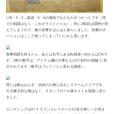
LV8・6・6→参謀・6・6の連戦でなかなかきつかったです（塔
での戦闘はなく、これがラストバトル）。特に2戦目は隠密が消
えてしまうので、敵の攻撃をばんばん食らいました。快癒のポ
ーションはここで使ってしまっていいかと思います。
無事戦闘を終えたら、あとは右手にある転移室へ向かえばOKで
す。5桁の数字は、アイテム欄の大事なものの”刻印の指輪”に表
示されてます（数字はプレイごとに変わる模様）。
塔には敵はおらず、目的の人物と話をしてゲームクリアです。
引き継ぎ的な物はなく、スタッフロール後タイトル画面に戻り
ました。
エンディングは01:ドラゴンスレイヤーと03:友を救い～が埋ま