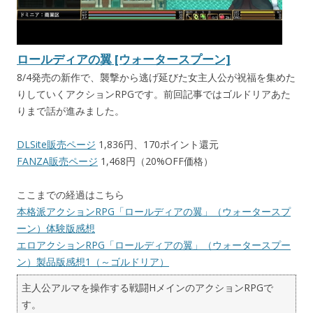
ロールディアの翼 [ウォータースプーン]
8/4発売の新作で、襲撃から逃げ延びた女主人公が祝福を集めた
りしていくアクションRPGです。前回記事ではゴルドリアあた
りまで話が進みました。
DLSite販売ページ
1,836円、170ポイント還元
FANZA販売ページ
1,468円（20%OFF価格）
ここまでの経過はこちら
本格派アクションRPG「ロールディアの翼」（ウォータースプ
ーン）体験版感想
エロアクションRPG「ロールディアの翼」（ウォータースプー
ン）製品版感想1（～ゴルドリア）
主人公アルマを操作する戦闘HメインのアクションRPGで
す。