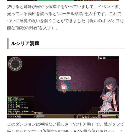
抜けると姉妹が何やら儀式？をやっていまして、イベント後、
光っている箇所を調べると”エーテル結晶”を入手です。これで
ついに淫魔の呪いを解くことができました（呪いのオン/オフ可
能な”淫呪の封石”を入手）。
ルシリア洞窟
このダンジョンは半端ない難しさ（Ver1.01時）で、敵がタフで
厳しかったです（1体倒すのにMP・APを相当使わされる）。↑