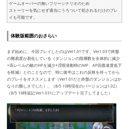
ゲームオーバーの無いフリーシナリオのため
ストーリーを気にせず適当にうろついて犯されるだけのプレ
イも可能です。
体験版範囲のおさらい
まず始めに、今回プレイしたのはVer1.01です。Ver1.03で終盤
の難易度が易化している（ダンジョンの階層数を全体的に減少
+高レベルの敵のHPを減少+淫呪発動時のMP、AP回復速度低下
を軽減）とのことなので、特に後半はこれの反映を待ってから
のプレイをオススメします（Ver1.01だと終盤のダンジョンはか
なりの難しさでした）。（8/5 10時現在のバージョンは1.02）
（8/5 16時追記:Ver1.031にアップデート完了してました）