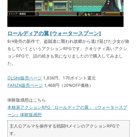
ロールディアの翼 [ウォータースプーン]
8/4発売の新作で、盗賊達に襲われ故郷から逃げ延びた少女が旅
をしていくというアクションRPGです。クオリティ高いアクシ
ョンRPGで、話の続きも気になりましたので購入してみまし
た。
DLSite販売ページ
1,836円、170ポイント還元
FANZA販売ページ
1,468円（20%OFF価格）
体験版感想はこちら
本格派アクションRPG「ロールディアの翼」（ウォータースプ
ーン）体験版感想
主人公アルマを操作する戦闘HメインのアクションRPGで
す。