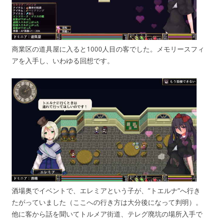
商業区の道具屋に入ると1000人目の客でした。メモリースフィ
アを入手し、いわゆる回想です。
酒場奥でイベントで、エレミアという子が、”トエルナ”へ行き
たがっていました（ここへの行き方は大分後になって判明）。
他に客から話を聞いてトルメア街道、テレグ廃坑の場所入手で