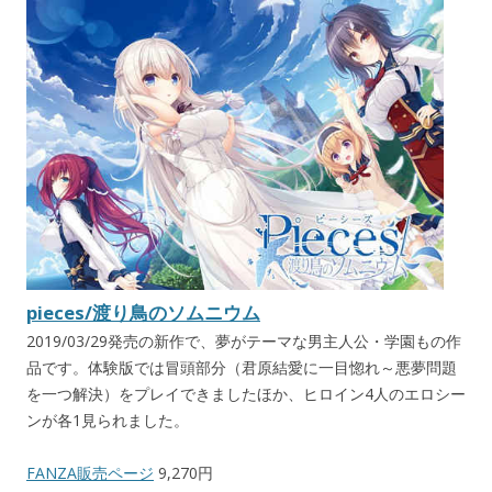
pieces/渡り鳥のソムニウム
2019/03/29発売の新作で、夢がテーマな男主人公・学園もの作
品です。体験版では冒頭部分（君原結愛に一目惚れ～悪夢問題
を一つ解決）をプレイできましたほか、ヒロイン4人のエロシー
ンが各1見られました。
FANZA販売ページ
9,270円