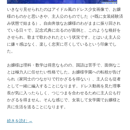
いきなり見せられたのはアイドル風のドレス少女画像で、お嬢
様のものかと思いきや、主人公のものでした（=既に女装経験済
み状態で始まる）。自由奔放なお嬢様のわがままに振り回され
ている日々で、記念式典に出るのが面倒と、このような格好を
させられ、歌まで歌わされたという状況です。とはいえ主人公
に嫌々感はなく、楽しく忠実に尽くしているという印象でし
た。
お嬢様は理科・数学は得意なものの、国語は苦手で、面倒なこ
とは極力人に任せたい性格でした。お嬢様学園への転校が告げ
られ（家同士のつながりで行かざるを得ない）、主人公も従者
として一緒に編入することになります。ドレス動画を見た理事
長が気に入ったらしく、つじつまを合わせるために主人公も行
かざるを得ません。そんな感じで、女装して女学園でお嬢様と
共に生活を送ることになります。
続きを読む →