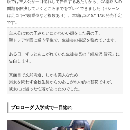
版では主人公が一目惚れして告白するあたりから、CA部絡みの
問題を解決していくところまでをプレイできました（Hシーン
は足コキや騎乗位など複数あり）。本編は2018/11/30発売予定
です。
主人公は女の子みたいにかわいい顔をした男の子。
聖トレア学園に通う学生で、生徒会の書記を務めています。
ある日、ずっとあこがれていた生徒会長の「緋奈沢 智花」に
告白します。
真面目で文武両道、しかも美人なため、
男女を問わず全校生徒からのあこがれの的の智花ですが、
彼女には困った性癖があったのでした。
プロローグ 入学式で一目惚れ