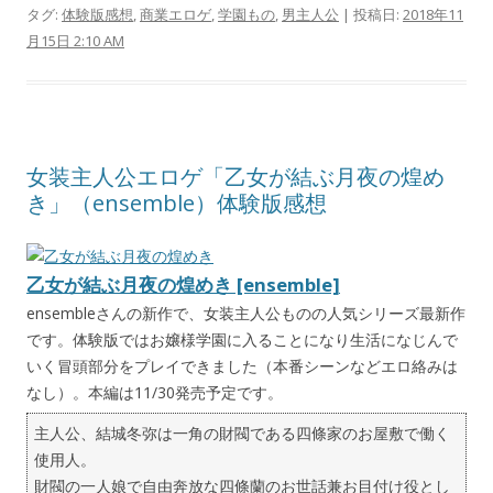
タグ:
体験版感想
,
商業エロゲ
,
学園もの
,
男主人公
| 投稿日:
2018年11
月15日 2:10 AM
女装主人公エロゲ「乙女が結ぶ月夜の煌め
き」（ensemble）体験版感想
乙女が結ぶ月夜の煌めき [ensemble]
ensembleさんの新作で、女装主人公ものの人気シリーズ最新作
です。体験版ではお嬢様学園に入ることになり生活になじんで
いく冒頭部分をプレイできました（本番シーンなどエロ絡みは
なし）。本編は11/30発売予定です。
主人公、結城冬弥は一角の財閥である四條家のお屋敷で働く
使用人。
財閥の一人娘で自由奔放な四條蘭のお世話兼お目付け役とし