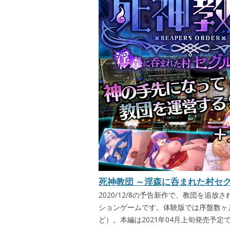
死神教団 ～淫森に呑まれた村セグ
2020/12/8の予告新作で、教団を追
ションゲームです。体験版では序盤数ヶ
ど）。本編は2021年04月上旬発売予定