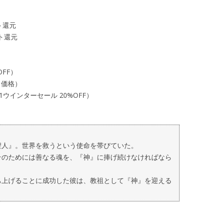
ト還元
ント還元
%OFF）
通常価格）
（2021ウインターセール 20%OFF）
聖人』。世界を救うという使命を帯びていた。
そのためには善なる魂を、『神』に捧げ続けなければなら
ち上げることに成功した彼は、教祖として『神』を迎える