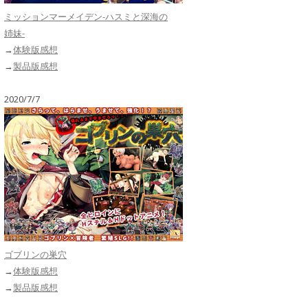
ミッションマーメイデン-ハスミと深海の
姉妹-
→
体験版感想
→
製品版感想
2020/7/7
ゴブリンの巣穴
→
体験版感想
→
製品版感想