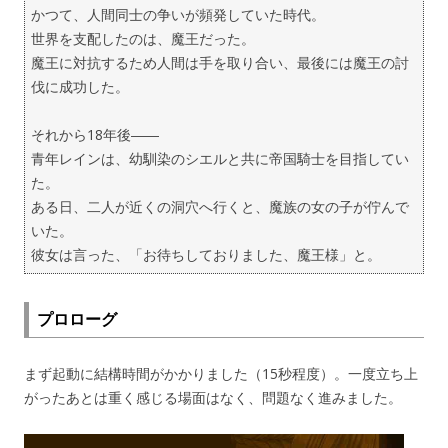
かつて、人間同士の争いが頻発していた時代。
世界を支配したのは、魔王だった。
魔王に対抗するため人間は手を取り合い、最後には魔王の討
伐に成功した。
それから18年後――
青年レインは、幼馴染のシエルと共に帝国騎士を目指してい
た。
ある日、二人が近くの洞穴へ行くと、魔族の女の子が佇んで
いた。
彼女は言った、「お待ちしておりました、魔王様」と。
プロローグ
まず起動に結構時間がかかりました（15秒程度）。一度立ち上
がったあとは重く感じる場面はなく、問題なく進みました。