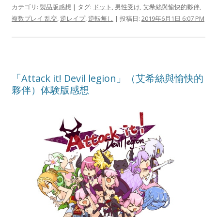
カテゴリ:
製品版感想
| タグ:
ドット
,
男性受け
,
艾希絲與愉快的夥伴
,
複数プレイ 乱交
,
逆レイプ
,
逆転無し
| 投稿日:
2019年6月1日 6:07 PM
「Attack it! Devil legion」（艾希絲與愉快的
夥伴）体験版感想