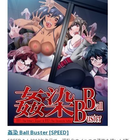
姦染 Ball Buster [SPEED]