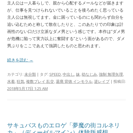
主人公は一人暮らしで、親から心配するメールなどが届きます
が、仕事を見つけられないでいることを後ろめたく思っている
主人公は無視してます。金に困っているのにも関わらず自分を
追い込むためと称して散在したりと、このあたりでの印象は計
画性のない口だけ立派なダメ男という感じです。本作は”ダメ男
が危機に陥って実力以上に奮闘する”という面があるので、ダメ
男ぶりをここであえて強調したものと思われます。
続きを読む →
カテゴリ:
未分類
| タグ:
SPEED
,
中出し
,
妹
,
幼なじみ
,
強制 無理矢理
,
水着
,
狂気
,
複数プレイ 乱交
,
退廃 背徳 インモラル
,
逆レイプ
| 投稿日:
2018年5月17日 1:25 AM
サキュバスものエロゲ「夢魔の街コルネリ
カ」（ディーゼルマイン）体験版感想