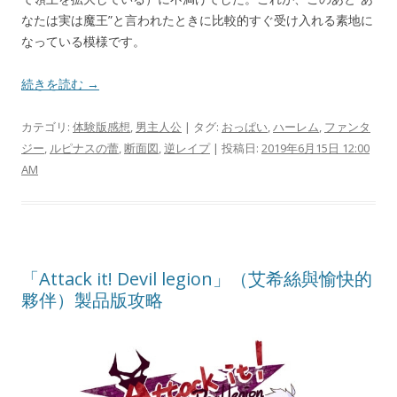
なたは実は魔王”と言われたときに比較的すぐ受け入れる素地に
なっている模様です。
続きを読む →
カテゴリ:
体験版感想
,
男主人公
| タグ:
おっぱい
,
ハーレム
,
ファンタ
ジー
,
ルピナスの蕾
,
断面図
,
逆レイプ
| 投稿日:
2019年6月15日 12:00
AM
「Attack it! Devil legion」（艾希絲與愉快的
夥伴）製品版攻略