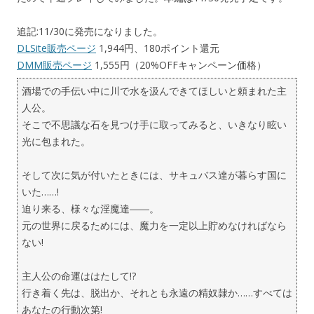
追記:11/30に発売になりました。
DLSite販売ページ
1,944円、180ポイント還元
DMM販売ページ
1,555円（20%OFFキャンペーン価格）
酒場での手伝い中に川で水を汲んできてほしいと頼まれた主
人公。
そこで不思議な石を見つけ手に取ってみると、いきなり眩い
光に包まれた。
そして次に気が付いたときには、サキュバス達が暮らす国に
いた……!
迫り来る、様々な淫魔達――。
元の世界に戻るためには、魔力を一定以上貯めなければなら
ない!
主人公の命運ははたして!?
行き着く先は、脱出か、それとも永遠の精奴隷か……すべては
あなたの行動次第!