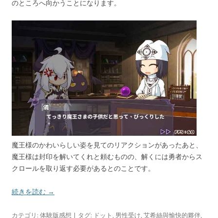
のところへ向かうことになります。
魔王様のかわいらしい姿を見てのリアクションがあったあと、
魔王様は封印を解いてくれと頼むものの、解くには勇者からス
クロールを取り返す必要があるとのことです。
続きを読む →
カテゴリ:
体験版感想
| タグ:
ドット
,
男性受け
,
艾希絲與愉快的夥伴
,