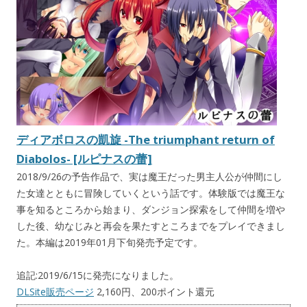
ディアボロスの凱旋 -The triumphant return of
Diabolos- [ルピナスの蕾]
2018/9/26の予告作品で、実は魔王だった男主人公が仲間にし
た女達とともに冒険していくという話です。体験版では魔王な
事を知るところから始まり、ダンジョン探索をして仲間を増や
した後、幼なじみと再会を果たすところまでをプレイできまし
た。本編は2019年01月下旬発売予定です。
追記:2019/6/15に発売になりました。
DLSite販売ページ
2,160円、200ポイント還元