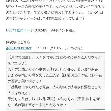
SPEEDさん2013年作品で、淫乱化ウイルスの恐怖を描いた”姦
染”シリーズの外伝的作品です。なかなか珍しい逆レイプ特化も
のということで、半額な機会に購入してみました。（なお今回
の半額キャンペーンは5/14で既に終了しています）
DLSite販売ページ
3,024円、84ポイント還元
体験版はこちら
姦染 Ball Buster
（プロローグ+Hシーン3つ収録）
【東北で発生し、人々を恐怖と淫欲の渦に巻き込んだウィル
スパニック】
人々の記憶からその事実が薄れ出した頃の、暑い夏の渋谷。
とある事情から職を失った主人公【妹尾 克己】の前に四年前
の悪夢が襲い掛かる！
『感染者にやられたが最後。人の尊厳は破壊され淫獣として
人生を終える』
果たして彼は、妹【妹尾 丞実】や幼なじみ【千住 静】を守
り、逃げ切る事が出来るのだろうか？