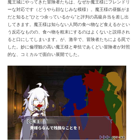
魔王城にやってきた冒険者たちは、なぜか魔王様にフレンドリ
ーな対応です（どうやら顔なじみな模様）。魔王様の昼飯がま
だと知ると”ひとつ余っているから”と評判の高級弁当を差し出
してきます。魔王様は知らない人間の食べ物など食えるかとい
う反応なものの、食べ物を粗末にするのはよくないと説得され
ると口にしてしまいます。が、激辛で、冒険者たちによる罠で
した。妙に倫理観の高い魔王様と卑怯であくどい冒険者が対照
的な、コミカルで面白い展開でした。