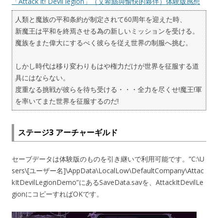
「Attack it! Devil legion」（艾希絲與愉快的夥伴）体験版感想
人類と魔族の平和条約が制定されて60周年を迎えた時、
新魔王は平和を終焉させる為の新しいミッションを受ける。
魔族をまた偉大にするべく彼らを従え世界の制服へ挑む。
しかし時代は移り変わりもはや権力だけが世界を征服する道
具にはならない。
度重なる挑戦が彼らを待ち受ける・・・全力を尽くせ!魔王!軍
を率いてまた世界を征服するのだ!
ステージ3 アーチャーギルド
セーブデータは体験版のものを引き継いで利用可能です。”C:\U
sers\[ユーザー名]\AppData\LocalLow\DefaultCompany\Attac
kItDevilLegionDemo”にあるSaveData.savを、AttackItDevilLe
gionにコピーすればOKです。