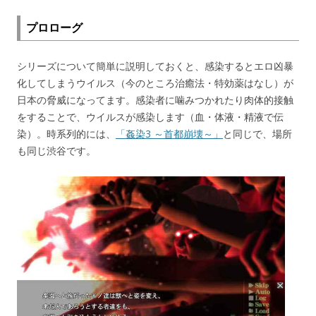
プロローグ
シリーズについて簡単に説明しておくと、感染するとエロ凶暴
化してしまうウイルス（今のところ治癒法・特効薬はなし）が
日本の脅威になってます。感染者に噛みつかれたり肉体的接触
をすることで、ウイルスが感染します（血・体液・精液で伝
染）。時系列的には、
「姦染3 ～首都崩壊～」
と同じで、場所
も同じ渋谷です。