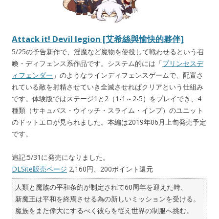
Attack it! Devil legion [艾希絲與愉快的夥伴]
5/25の予告新作で、淫魔など魔物を使役して戦わせるという召
喚・ディフェンス系作品です。システム的には「
プリンセスデ
ィフェンダー
」のようなラインディフェンスゲームで、配置さ
れている敵を射精させていき全滅させればクリアという仕組み
です。体験版ではステージ1と2（1-1～2-5）をプレイでき、4
種類（サキュバス・ウイッチ・スライム・インプ）のユニット
のドットエロが見られました。本編は2019年06月上旬発売予定
です。
追記:5/31に発売になりました。
DLSite販売ページ
2,160円、200ポイント還元
人類と魔族の平和条約が制定されて60周年を迎えた時、
新魔王は平和を終焉させる為の新しいミッションを受ける。
魔族をまた偉大にするべく彼らを従え世界の制服へ挑む。