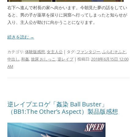
右下へ進んで村長の家へ向かいます。今朝見た夢の話をしてい
ると、男の子が薬草を採りに洞窟へ行ってしまったと知らせが
入り、主人公が助けに向かうことになります。
続きを読む →
カテゴリ:
体験版感想
,
女主人公
| タグ:
ファンタジー
,
ふらむそふと
,
中出し
,
和姦
,
放尿 おしっこ
,
逆レイプ
| 投稿日:
2018年6月15日 12:00
AM
逆レイプエロゲ「姦染 Ball Buster」
（BB1:The Other’s Aspect）製品版感想