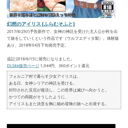
幻想のアイリス [ふらむそふと]
2017/8/29の予告新作で、女神の神託を受けた主人公が村を出
て旅をしていくという作品です（ウルフエディタ製）。体験版
あり、2018年04月下旬発売予定。
追記:2018/6/15に発売になりました。
DLSite販売ページ
1,944円、360ポイント還元
フォルニア村で暮らす少女アイリスは、
ある日、女神シリアの神託を受ける。
封印された災厄が復活し、この世界は滅びへ向かうと。
かつての両親がそうしたように、
アイリスもまた決意を胸に秘め冒険の旅へと出発する。