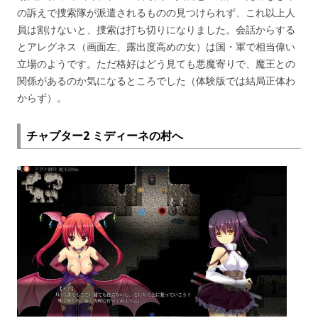
の訴えで捜索隊が派遣されるものの見つけられず、これ以上人
員は割けないと、捜索は打ち切りになりました。会話からする
とアレグネス（画面左、露出度高めの女）は国・軍で相当偉い
立場のようです。ただ格好はどう見ても悪魔寄りで、魔王との
関係があるのか気になるところでした（体験版では結局正体わ
からず）。
チャプター2 ミディーネの村へ