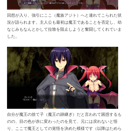
回想が入り、強引にここ（魔族アジト）へと連れてこられた状
況が語られます。主人公も最初は魔王であることを否定し、幼
なじみもなんとかして拉致を阻止しようと奮闘してくれていま
した。
自分が魔王の捨て子（魔王の跡継ぎ）だと言われて困惑するも
のの、目の色が赤に変わったのを見て、元には戻れないと悟
り、ここで魔王としての覚悟を決めた模様です（以降はためら