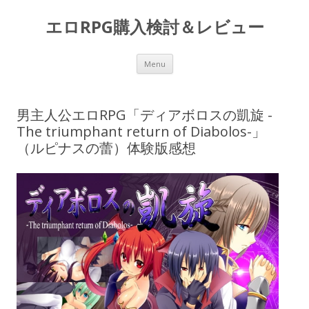
エロRPG購入検討＆レビュー
Skip to content
Menu
男主人公エロRPG「ディアボロスの凱旋 -
The triumphant return of Diabolos-」
（ルピナスの蕾）体験版感想