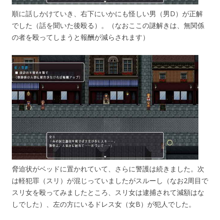
順に話しかけていき、右下にいかにも怪しい男（男D）が正解
でした（話を聞いた後殴る）。（なおここの謎解きは、無関係
の者を殴ってしまうと報酬が減らされます）
脅迫状がベッドに置かれていて、さらに警護は続きました。次
は軽犯罪（スリ）が混じっていましたがスルーし（なお2周目で
スリ女を殴ってみましたところ、スリ女は逮捕されて減額はな
しでした）、左の方にいるドレス女（女B）が犯人でした。