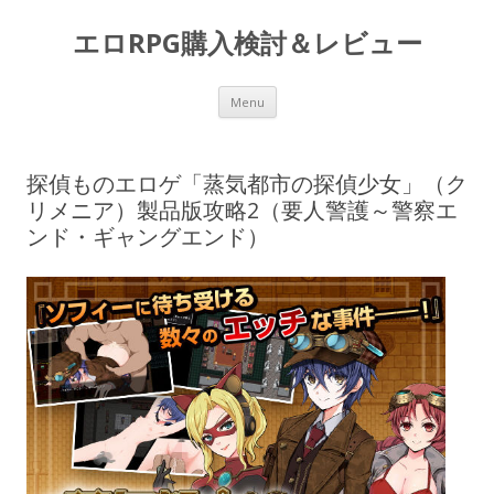
エロRPG購入検討＆レビュー
Skip to content
Menu
探偵ものエロゲ「蒸気都市の探偵少女」（ク
リメニア）製品版攻略2（要人警護～警察エ
ンド・ギャングエンド）