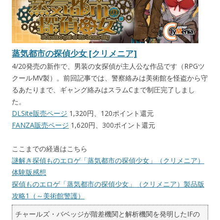
蒸気都市の探偵少女 [クリメニア]
4/20発売の新作で、男装の女探偵が主人公な作品です（RPGツ
クールMV製）。前回記事では、警察絡みは美術館を怪盗から守
るあたりまで、ギャング絡みはスラムCまで制圧完了しまし
た。
DLSite販売ページ
1,320円、120ポイント還元
FANZA販売ページ
1,620円、300ポイント還元
ここまでの経過はこちら
謎解き探偵ものエロゲ「蒸気都市の探偵少女」（クリメニア）
体験版感想
探偵ものエロゲ「蒸気都市の探偵少女」（クリメニア）製品版
攻略1（～美術館警護）
チャールズ・バベッジが階差機関と解析機関を発明したIFの