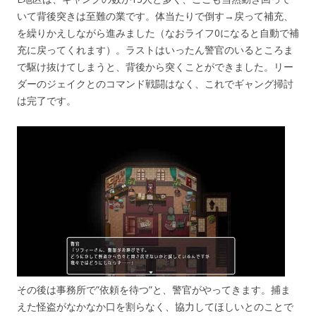
いて背後突きは至難の業です。体当たりで倒す→戻って補充、
を繰りかえしながら進みました（なおライフ0になると自動で補
充に戻ってくれます）。ラストはいったん警官のいるところま
で駆け抜けてしまうと、背後から突くことができました。リー
ダーのジェイクとのコマンド戦闘はなく、これでギャング掃討
は完了です。
その後は事務所で”依頼を待つ”と、警官がやってきます。捕ま
えた怪盗がなかなか口を割らなく、協力してほしいとのことで