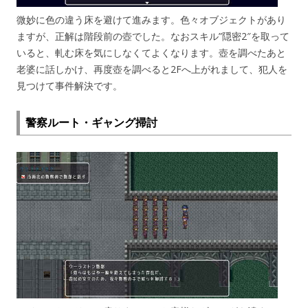
微妙に色の違う床を避けて進みます。色々オブジェクトがあり
ますが、正解は階段前の壺でした。なおスキル”隠密2″を取って
いると、軋む床を気にしなくてよくなります。壺を調べたあと
老婆に話しかけ、再度壺を調べると2Fへ上がれまして、犯人を
見つけて事件解決です。
警察ルート・ギャング掃討