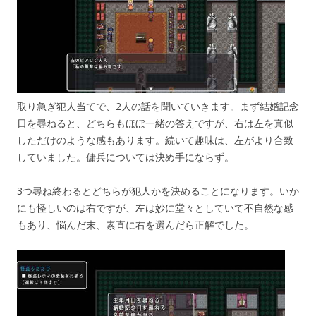
取り急ぎ犯人当てで、2人の話を聞いていきます。まず結婚記念
日を尋ねると、どちらもほぼ一緒の答えですが、右は左を真似
しただけのような感もあります。続いて趣味は、左がより合致
していました。傭兵については決め手にならず。
3つ尋ね終わるとどちらが犯人かを決めることになります。いか
にも怪しいのは右ですが、左は妙に堂々としていて不自然な感
もあり、悩んだ末、素直に右を選んだら正解でした。