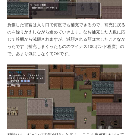
負傷した警官は入り口で何度でも補充できるので、補充に戻る
のを繰りかえしながら進めていきます。なお補充した人数に応
じて報酬から減額されますが、減額される額は大したことなか
ったです（補充しまくったもののマイナス100ポンド程度）の
で、あまり気にしなくてOKです。
E地区は、ギャングの数が15人と多く、ここも当然動き回って