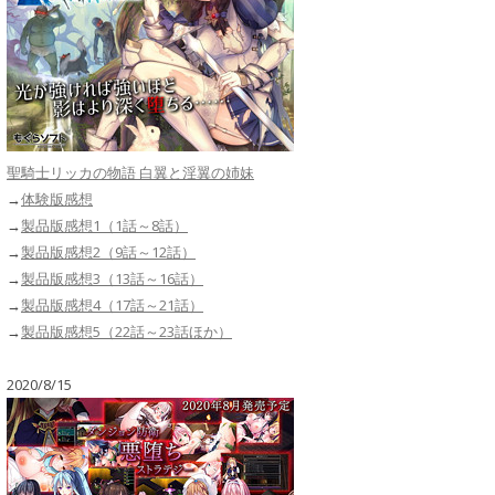
聖騎士リッカの物語 白翼と淫翼の姉妹
→
体験版感想
→
製品版感想1（1話～8話）
→
製品版感想2（9話～12話）
→
製品版感想3（13話～16話）
→
製品版感想4（17話～21話）
→
製品版感想5（22話～23話ほか）
2020/8/15