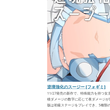
逆境強化のスージー [フォギミ]
11/27発売の新作で、特殊能力を持つ
積ダメージの数字に応じて夜ダメージが
版は初級ステージをプレイでき、5種類