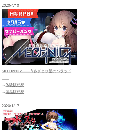
2020/4/10
MECHANICA――うさぎと水星のバラッド
――
→
体験版感想
→
製品版感想
2020/1/17