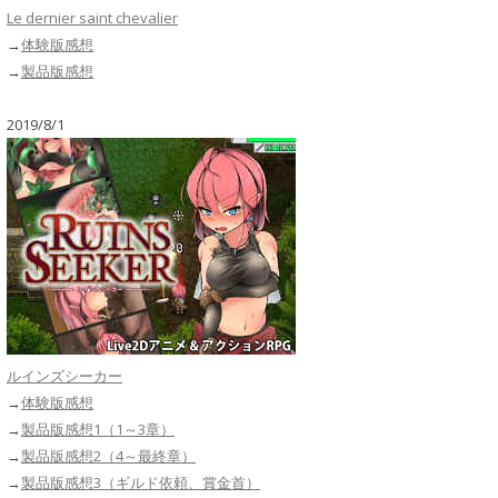
Le dernier saint chevalier
→
体験版感想
→
製品版感想
2019/8/1
ルインズシーカー
→
体験版感想
→
製品版感想1（1～3章）
→
製品版感想2（4～最終章）
→
製品版感想3（ギルド依頼、賞金首）