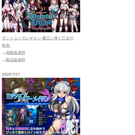
ダンジョンズレギオン-魔王に捧ぐ乙女の
肢体-
→
体験版感想
→
製品版感想
2020/7/27