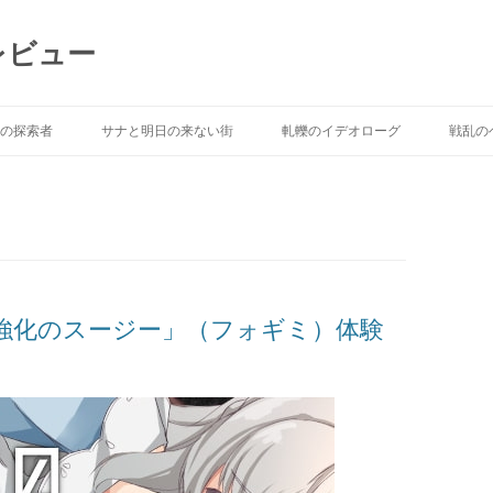
レビュー
Skip to content
の探索者
サナと明日の来ない街
軋轢のイデオローグ
戦乱の
強化のスージー」（フォギミ）体験