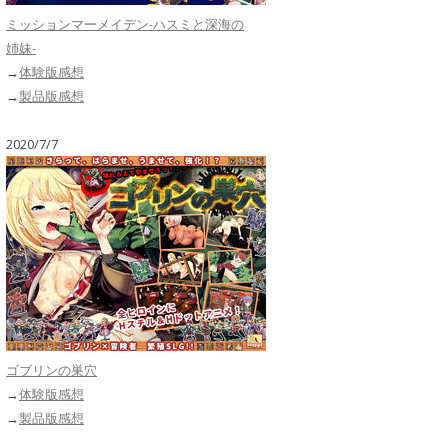
ミッションマーメイデン-ハスミと深海の
姉妹-
→
体験版感想
→
製品版感想
2020/7/7
ゴブリンの巣穴
→
体験版感想
→
製品版感想