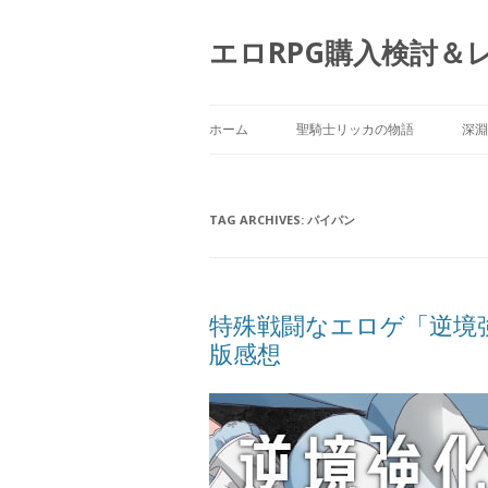
エロRPG購入検討＆
ホーム
聖騎士リッカの物語
深淵
TAG ARCHIVES:
パイパン
特殊戦闘なエロゲ「逆境
版感想