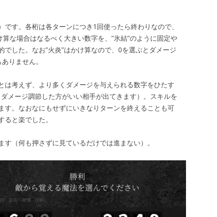
）です。各桁は各ターンにつき1回使ったら終わりなので、
け算な場合はなるべく大きい数字を、”氷結”のように固定や
的でした。なお”火炎”はかけ算なので、0を選ぶとダメージ
もありません。
とは考えず、より多くダメージを与えられる数字をひたす
とダメージ調節した方がいい相手が出てきます）。スキルを
ます。なおなにもせずにいきなりターンを終えることも可
すると楽でした。
ます（何も押さずに見ているだけでは進まない）。