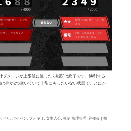
計ダメージが上限値に達したら戦闘は終了です。勝利する
初は枠が2つ空いていて非常にもったいない状態で、とにか
。
るぺた
,
パイパン
,
フォギミ
,
女主人公
,
強制 無理矢理
,
異種姦
| 投