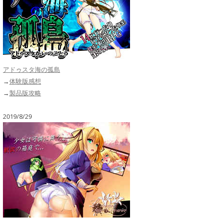
アドゥスタ海の孤島
→
体験版感想
→
製品版攻略
2019/8/29