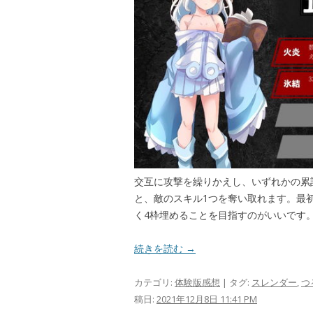
交互に攻撃を繰りかえし、いずれかの累
と、敵のスキル1つを奪い取れます。最
く4枠埋めることを目指すのがいいです
続きを読む →
カテゴリ:
体験版感想
| タグ:
スレンダー
,
つ
稿日:
2021年12月8日 11:41 PM