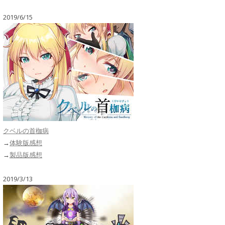
2019/6/15
クベルの首枷病
→
体験版感想
→
製品版感想
2019/3/13