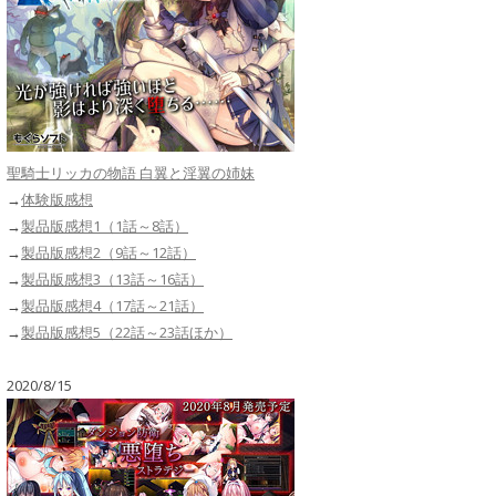
聖騎士リッカの物語 白翼と淫翼の姉妹
→
体験版感想
→
製品版感想1（1話～8話）
→
製品版感想2（9話～12話）
→
製品版感想3（13話～16話）
→
製品版感想4（17話～21話）
→
製品版感想5（22話～23話ほか）
2020/8/15