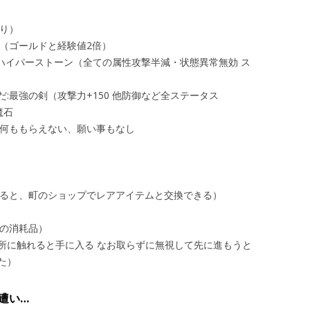
あり）
（ゴールドと経験値2倍）
ハイパーストーン（全ての属性攻撃半減・状態異常無効 ス
）
:最強の剣（攻撃力+150 他防御など全ステータス
魔石
:何ももらえない、願い事もなし
めると、町のショップでレアアイテムと交換できる）
復の消耗品）
所に触れると手に入る なお取らずに無視して先に進もうと
た）
遭い…