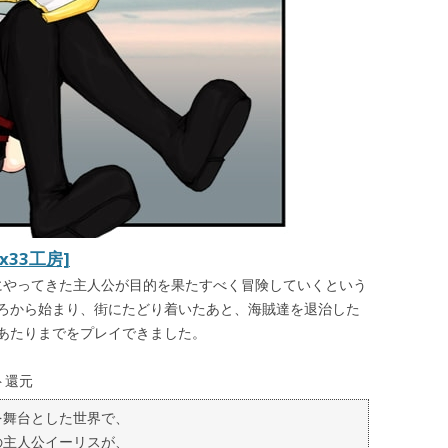
x33工房]
国にやってきた主人公が目的を果たすべく冒険していくという
ろから始まり、街にたどり着いたあと、海賊達を退治した
あたりまでをプレイできました。
ト還元
を舞台とした世界で、
の主人公イーリスが、