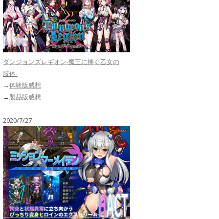
ダンジョンズレギオン-魔王に捧ぐ乙女の
肢体-
→
体験版感想
→
製品版感想
2020/7/27