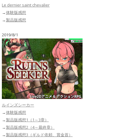
Le dernier saint chevalier
→
体験版感想
→
製品版感想
2019/8/1
ルインズシーカー
→
体験版感想
→
製品版感想1（1～3章）
→
製品版感想2（4～最終章）
→
製品版感想3（ギルド依頼、賞金首）