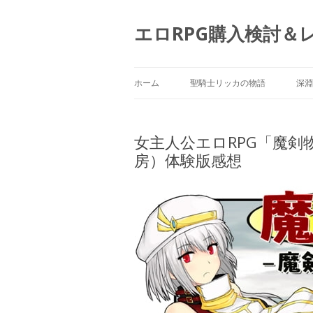
エロRPG購入検討＆
ホーム
聖騎士リッカの物語
深淵
女主人公エロRPG「魔剣物
房）体験版感想