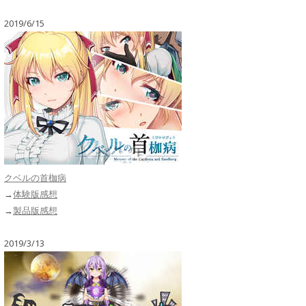
2019/6/15
クベルの首枷病
→
体験版感想
→
製品版感想
2019/3/13