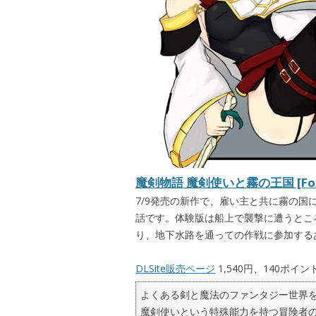
魔剣物語 魔剣使いと霧の王国 [Fo
7/9発売の新作で、雇い主と共に霧の
話です。体験版は船上で襲撃に遭うとこ
り、地下水路を通っての作戦に参加する
DLSite販売ページ
1,540円、140ポイン
よくある剣と魔法のファンタジー世界
魔剣使いという特殊能力を持つ冒険者