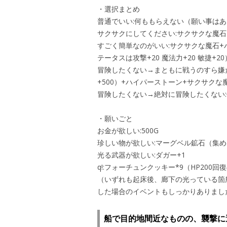
・選択まとめ
普通でいい:何ももらえない（願い事は
サクサクにしてください:サクサクな魔石
すごく簡単なのがいい:サクサクな魔石+
テータスは攻撃+20 魔法力+20 敏捷+20
冒険したくない→まともに戦うのすら嫌だ
+500）+ハイパーストーン+サクサクな
冒険したくない→絶対に冒険したくない
・願いごと
お金が欲しい:500G
珍しい物が欲しい:マーグベル鉱石（集
光る武器が欲しい:ダガー+1
q!:フォーチュンクッキー*9（HP200回
（いずれも起床後、廊下の光っている箇
した場合のイベントもしっかりありまし
船で目的地間近なものの、襲撃に