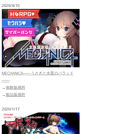
2020/4/10
MECHANICA――うさぎと水星のバラッド
――
→
体験版感想
→
製品版感想
2020/1/17