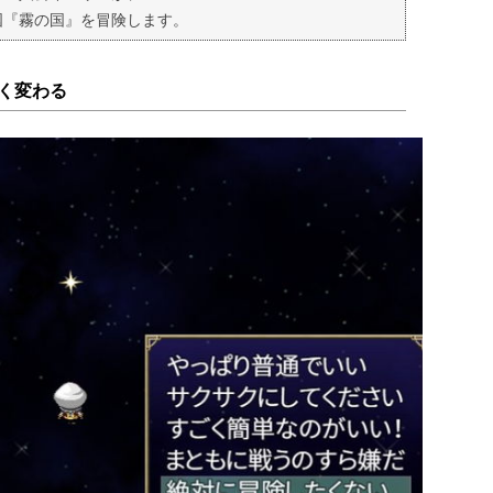
国『霧の国』を冒険します。
く変わる