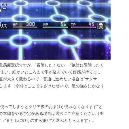
易度選択ですが、”冒険したくない”→”絶対に冒険したく
しまい、細かいところまで手が込んでいて好感が持てまし
度が大きく変わるので、普通に進めたい場合は”サクサ
メします（今回はここでふざけたせいで、敵の強さにかなり
を使ってしまうとクリア後のおまけが見れなくなります”と
で本編をやる予定がある場合は選択にご注意ください（チ
い”→”まともに戦うのすら嫌だ”と選ぶともらえます）。