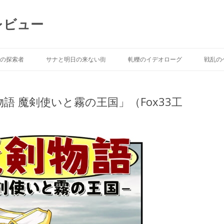
レビュー
Skip to content
の探索者
サナと明日の来ない街
軋轢のイデオローグ
戦乱の
語 魔剣使いと霧の王国」（Fox33工