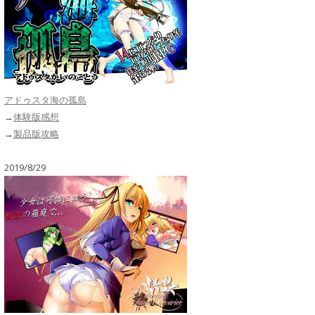
アドゥスタ海の孤島
→
体験版感想
→
製品版攻略
2019/8/29