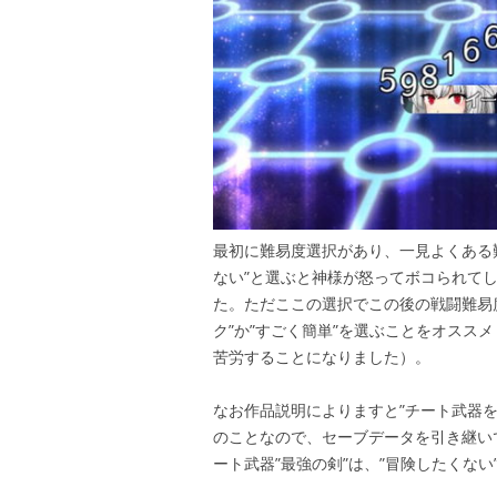
最初に難易度選択があり、一見よくある難
ない”と選ぶと神様が怒ってボコられて
た。ただここの選択でこの後の戦闘難易
ク”か”すごく簡単”を選ぶことをオスス
苦労することになりました）。
なお作品説明によりますと”チート武器
のことなので、セーブデータを引き継い
ート武器”最強の剣”は、”冒険したくな