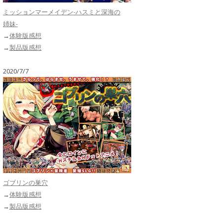
ミッションマーメイデン-ハスミと深海の
姉妹-
→
体験版感想
→
製品版感想
2020/7/7
ゴブリンの巣穴
→
体験版感想
→
製品版感想