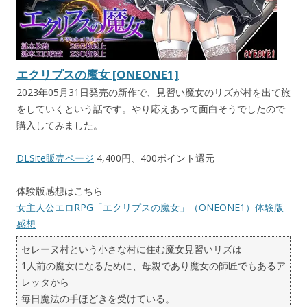
エクリプスの魔女 [ONEONE1]
2023年05月31日発売の新作で、見習い魔女のリズが村を出て旅
をしていくという話です。やり応えあって面白そうでしたので
購入してみました。
DLSite販売ページ
4,400円、400ポイント還元
体験版感想はこちら
女主人公エロRPG「エクリプスの魔女」（ONEONE1）体験版
感想
セレーヌ村という小さな村に住む魔女見習いリズは
1人前の魔女になるために、母親であり魔女の師匠でもあるア
レッタから
毎日魔法の手ほどきを受けている。