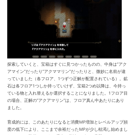
探索していくと、宝箱はすぐに見つかったものの、中身は”アク
アマイン”だったり”アクママリン”だったりと、微妙に名前が違
っていました（各フロア、1つずつ正解が配置されている）。鉱
石は各フロア1つしか持っていけず、宝箱2つめ以降は、今持っ
ている物と入れ替えるか選択することになりました。1フロア目
の場合、正解の”アクアマリン”は、フロア真ん中あたりにあり
ました。
育成的には、このあたりになると消費MP増加とレベルアップ頻
度の低下により、ここまで余裕だったMPが少し枯渇し始めまし