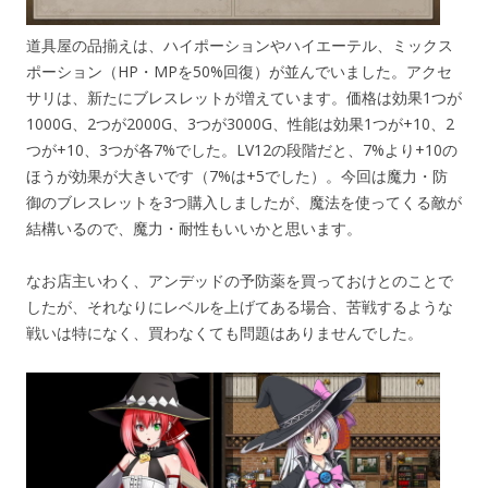
道具屋の品揃えは、ハイポーションやハイエーテル、ミックス
ポーション（HP・MPを50%回復）が並んでいました。アクセ
サリは、新たにブレスレットが増えています。価格は効果1つが
1000G、2つが2000G、3つが3000G、性能は効果1つが+10、2
つが+10、3つが各7%でした。LV12の段階だと、7%より+10の
ほうが効果が大きいです（7%は+5でした）。今回は魔力・防
御のブレスレットを3つ購入しましたが、魔法を使ってくる敵が
結構いるので、魔力・耐性もいいかと思います。
なお店主いわく、アンデッドの予防薬を買っておけとのことで
したが、それなりにレベルを上げてある場合、苦戦するような
戦いは特になく、買わなくても問題はありませんでした。