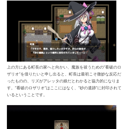
上の方にある町長の家へと向かい、魔族を祓うための”看破のロ
ザリオ”を借りたいと申し出ると、町長は最初こそ微妙な反応だ
ったものの、リズがアレッタの娘だとわかると協力的になりま
す。”看破のロザリオ”はここにはなく、”砂の遺跡”に封印されて
いるということです。