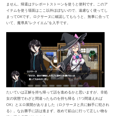
ません。帰還はテレポートストーンを使うと便利です。このア
イテムを使う場面はここ以外ほぼないので、遠慮なく使ってし
まってOKです。ロクサーヌに確認してもらうと、無事に合って
いて、魔導具”レクイエム”を入手です。
たいていは正解を持ち帰って話を進めるかと思いますが、非処
女の状態でわざと間違ったものを持ち帰る（1つ間違えれば
OK）とエロ展開がありました（ロクサーヌと共に触手に犯され
る）。なお勝手に話は進まず、改めて鉱山に行って正しい物を