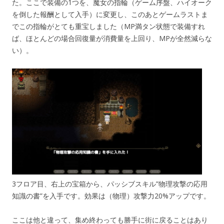
た。ここで装備の1つを、魔女の指輪（ゲーム序盤、ハイオーク
を倒した報酬として入手）に変更し、このあとゲームラストま
でこの指輪がとても重宝しました（MP満タン状態で装備すれ
ば、ほとんどの場合回復量が消費量を上回り、MPが全然減らな
い）。
3フロア目、右上の宝箱から、パッシブスキル”物理攻撃の応用
知識の書”を入手です。効果は（物理）攻撃力20%アップです。
ここは他と違って、集め終わっても勝手に街に戻ることはあり