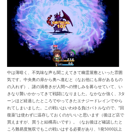
中は薄暗く、不気味な声も聞こえてきて幽霊屋敷といった雰囲
気です。中央奥の扉から奥へ進むと（なお他にも扉があるもの
の入れず）、謎の渦巻きが人間への憎しみを募らせていて、い
きなり襲いかかってきて戦闘になりました。なかなか強く、3タ
ーンほど経過したところでやってきたエナジードレインでやら
れてしまいました。この戦いはいわゆる負けバトルなので、”回
復薬”は使わずに温存しておくのがいいと思います（後ほど店で
買えますが、買うと結構高いです）。（なお後ほど確認したと
ころ難易度無双でもこの戦いはする必要があり、1発5000以上