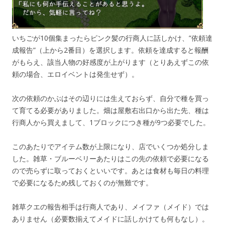
いちごが10個集まったらピンク髪の行商人に話しかけ、”依頼達
成報告”（上から2番目）を選択します。依頼を達成すると報酬
がもらえ、該当人物の好感度が上がります（とりあえずこの依
頼の場合、エロイベントは発生せず）。
次の依頼のかぶはその辺りには生えておらず、自分で種を買っ
て育てる必要がありました。畑は屋敷右出口から出た先、種は
行商人から買えまして、1ブロックにつき種が9つ必要でした。
このあたりでアイテム数が上限になり、店でいくつか処分しま
した。雑草・ブルーベリーあたりはこの先の依頼で必要になる
ので売らずに取っておくといいです。あとは食材も毎日の料理
で必要になるため残しておくのが無難です。
雑草クエの報告相手は行商人であり、メイファ（メイド）では
ありません（必要数揃えてメイドに話しかけても何もなし）。