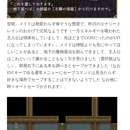
翌朝、メイドは相変わらず偉そうな態度で、昨日のエナジード
レインのおかげで元気なようです（一方エネルギーを吸われた
主人公は弱体化していまして、先ほどまでLV20だったのがLV1
になってしまっています）。メイドは掃除よりも先にやってほ
しいことがあると、地下の魔物退治を頼んできまして、主人公
はこれといって嫌がることもなく引き受けました（選択肢はな
し）。部屋右下にある本を調べるとセーブができました（なお
ESCキーで出る通常メニューにセーブコマンドは見当たらず、
好きな場所でセーブすることはできないようでした なお他に
時々オートセーブがされます）。