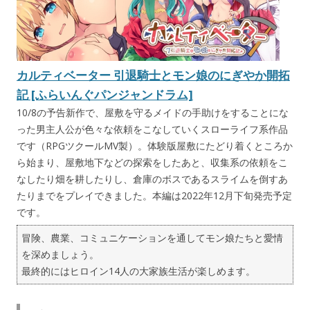
カルティベーター 引退騎士とモン娘のにぎやか開拓
記 [ふらいんぐパンジャンドラム]
10/8の予告新作で、屋敷を守るメイドの手助けをすることにな
った男主人公が色々な依頼をこなしていくスローライフ系作品
です（RPGツクールMV製）。体験版屋敷にたどり着くところか
ら始まり、屋敷地下などの探索をしたあと、収集系の依頼をこ
なしたり畑を耕したりし、倉庫のボスであるスライムを倒すあ
たりまでをプレイできました。本編は2022年12月下旬発売予定
です。
冒険、農業、コミュニケーションを通してモン娘たちと愛情
を深めましょう。
最終的にはヒロイン14人の大家族生活が楽しめます。