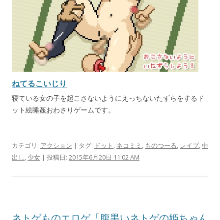
ねてるこいじり
寝ている女の子を起こさないようにえっちないたずらをするド
ット絵睡姦おわさりゲームです。
カテゴリ:
アクション
| タグ:
ドット
,
ネコミミ
,
ものつーる
,
レイプ
,
中
出し
,
少女
| 投稿日:
2015年6月20日 11:02 AM
ネトゲものエロゲ「腹黒いネトゲの姫ちゃん