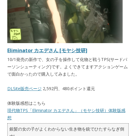
Eliminator カエデさん [モヤシ技研]
10/1発売の新作で、女の子を操作して化物と戦うTPS(サードパ
ーソンシューティング)です。よくできてますアクションゲーム
で面白かったので購入してみました。
DLSite販売ページ
2,592円、480ポイント還元
体験版感想はこちら
現代物TPS「Eliminator カエデさん」（モヤシ技研）体験版感
想
銀髪の女の子がよくわからない生き物を銃でひたすらなぎ倒