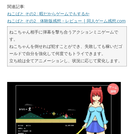
関連記事:
ねこばと その2 : 暇だからゲームでもするか
ねこばと その2 体験版感想・レビュー | 同人ゲーム感想.com
ねこちゃん相手に弾幕を撃ち合うアクションミニゲームで
す。
ねこちゃんを倒せれば犯すことができ、失敗しても稼いだゴ
ールドで自分を強化して何度でもトライできます。
立ち絵は全てアニメーションし、状況に応じて変化します。