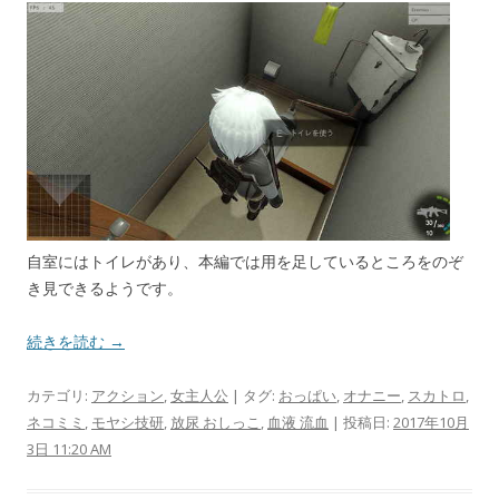
自室にはトイレがあり、本編では用を足しているところをのぞ
き見できるようです。
続きを読む →
カテゴリ:
アクション
,
女主人公
| タグ:
おっぱい
,
オナニー
,
スカトロ
,
ネコミミ
,
モヤシ技研
,
放尿 おしっこ
,
血液 流血
| 投稿日:
2017年10月
3日 11:20 AM