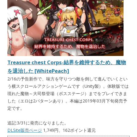
Treasure chest Corps-結界を維持するため、魔物
を退治した [WhitePeach]
2/16の予告新作で、味方を守りつつ敵を倒して進んでいくとい
う横スクロールアクションゲームです（Unity製）。体験版では
現れた魔物～大司祭登場（ボスステージ）までをプレイできま
した（エロは2パターンあり）。本編は2019年03月下旬発売予
定です。
追記:3/31に発売になりました。
DLSite販売ページ
1,749円、162ポイント還元