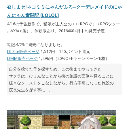
召しませ!ネコミミにゃんだふる─クーデレメイドのにゃ
んにゃん奮闘記 [LOLOL]
4/16の予告新作で、猫娘が主人公のエロRPGです（RPGツクー
ルVXAce製）。体験版あり、2016年04月中旬発売予定
追記:4/23に発売になりました。
DLSite販売ページ
1,512円、140ポイント還元
DMM販売ページ
1,296円（20%OFFキャンペーン価格）
自分を捨てた母を探すため、この街までやってきた
サクラは、ひょんなことから街の施設の面倒を見ることに
様々なクエストをこなしながら、行方不明になった施設の
院長先生を探す事に…。