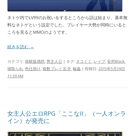
ネトゲ内でLV99のお祝いをするところから話は始まり、基本無
料なネトゲという設定でした。プレイヤー大勢が同時にいると
ころを見るとMMOのようです。
続きを読む →
カテゴリ:
体験版感想
,
男主人公
| タグ:
ネコミミ
,
レイプ
,
妄想Black
,
寝取られ
,
色仕掛け
,
複数プレイ 乱交
,
輪姦
| 投稿日:
2015年5月29日
11:39 AM
女主人公エロRPG「ここなII」（一人オンラ
イン）が発売に