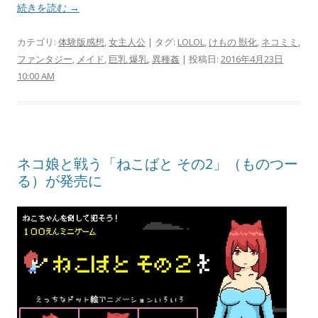
続きを読む →
カテゴリ:
体験版感想
,
女主人公
| タグ:
LOLOL
,
けもの 獣化
,
ネコミミ
,
ファンタジー
,
メイド
,
巨乳 爆乳
,
異種姦
| 投稿日:
2016年4月23日
10:00 AM
ネコ娘と戦う「ねこばと その2」（ものつー
る）が発売に