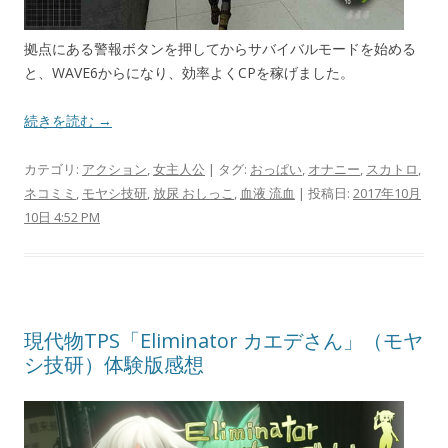
拠点にある警報ボタンを押してからサバイバルモードを始める
と、WAVE6からになり、効率よくCPを稼げました。
続きを読む →
カテゴリ:
アクション
,
女主人公
| タグ:
おっぱい
,
オナニー
,
スカトロ
,
ネコミミ
,
モヤシ技研
,
放尿 おしっこ
,
血液 流血
| 投稿日:
2017年10月
10日 4:52 PM
現代物TPS「Eliminator カエデさん」（モヤ
シ技研）体験版感想