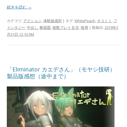
続きを読む →
カテゴリ:
アクション
,
体験版感想
| タグ:
WhitePeach
,
ネコミミ
,
フ
ァンタジー
,
中出し
,
断面図
,
複数プレイ 乱交
,
陵辱
| 投稿日:
2019年3
月31日 12:10 AM
「Eliminator カエデさん」（モヤシ技研）
製品版感想（途中まで）