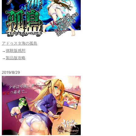
アドゥスタ海の孤島
→
体験版感想
→
製品版攻略
2019/8/29