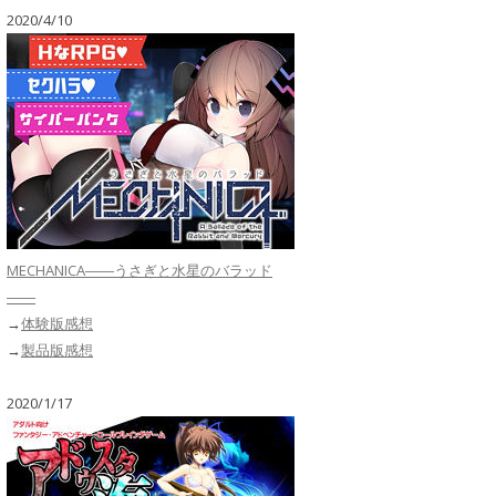
2020/4/10
MECHANICA――うさぎと水星のバラッド
――
→
体験版感想
→
製品版感想
2020/1/17