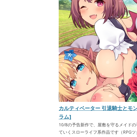
カルティベーター 引退騎士とモ
ラム]
10/8の予告新作で、屋敷を守るメイド
ていくスローライフ系作品です（RPG