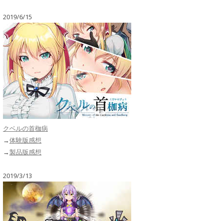
2019/6/15
クベルの首枷病
→
体験版感想
→
製品版感想
2019/3/13