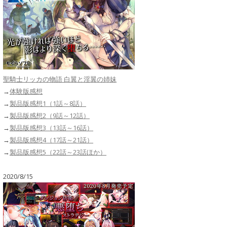
聖騎士リッカの物語 白翼と淫翼の姉妹
→
体験版感想
→
製品版感想1（1話～8話）
→
製品版感想2（9話～12話）
→
製品版感想3（13話～16話）
→
製品版感想4（17話～21話）
→
製品版感想5（22話～23話ほか）
2020/8/15