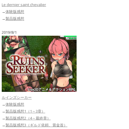
Le dernier saint chevalier
→
体験版感想
→
製品版感想
2019/8/1
ルインズシーカー
→
体験版感想
→
製品版感想1（1～3章）
→
製品版感想2（4～最終章）
→
製品版感想3（ギルド依頼、賞金首）