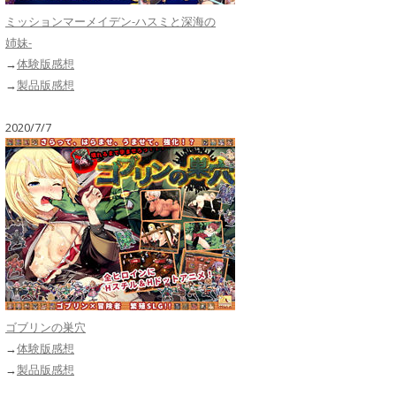
ミッションマーメイデン-ハスミと深海の
姉妹-
→
体験版感想
→
製品版感想
2020/7/7
ゴブリンの巣穴
→
体験版感想
→
製品版感想