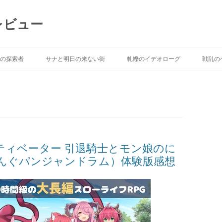
レビュー
Skip to content
の探索者
サナと明日の来ない街
軋轢のイデオローグ
戦乱の
ティベーター 引退騎士とモン娘のに
んぐパンジャンドラム）体験版感想