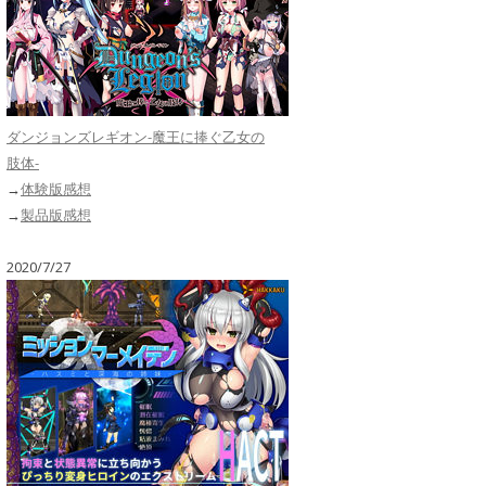
ダンジョンズレギオン-魔王に捧ぐ乙女の
肢体-
→
体験版感想
→
製品版感想
2020/7/27