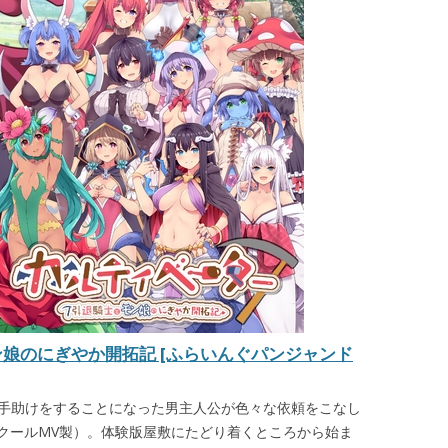
ン娘のにぎやか開拓記 [ふらいんぐパンジャンド
の手助けをすることになった男主人公が色々な依頼をこなし
ツクールMV製）。体験版屋敷にたどり着くところから始ま