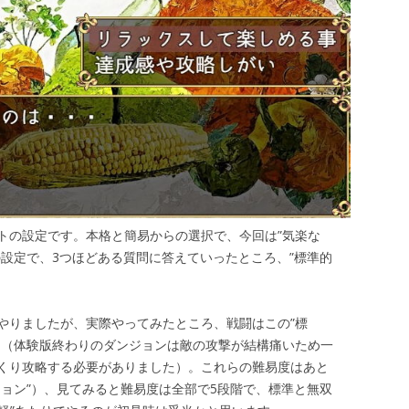
トの設定です。本格と簡易からの選択で、今回は”気楽な
の設定で、3つほどある質問に答えていったところ、”標準的
やりましたが、実際やってみたところ、戦闘はこの”標
た（体験版終わりのダンジョンは敵の攻撃が結構痛いため一
くり攻略する必要がありました）。これらの難易度はあと
ション”）、見てみると難易度は全部で5段階で、標準と無双