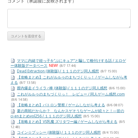
コメント（承認後に反映されます）
ママに内緒で姪っ子を”ぷにキュア”と騙して種付けする話 / エロゲ
ー体験版データベース
NEW!
(8/7 17:44)
Dead Extraction (体験版) / １１１のデジ同人感想
(8/7 15:00)
【攻略まとめ】これがルルゥのまちづくりっ！ / ゲームしながら考
える
(8/7 13:58)
膣内爆走イライラ♂棒 (体験版) / １１１のデジ同人感想
(8/6 15:00)
これがルルゥのまちづくりっ！ レビュー / 同人ゲーム感想.com
(8/6 14:58)
【攻略まとめ】パトロン警察 / ゲームしながら考える
(8/6 08:07)
夏の商戦だからか？ なんかスゲそうなゲームが続々と！―皆の
ci-enまとめvol256 / １１１のデジ同人感想
(8/5 15:00)
【攻略まとめ】VS乳魔 ズリタワー編 / ゲームしながら考える
(8/5
12:48)
コイン☆プッシー (体験版) / １１１のデジ同人感想
(8/4 15:00)