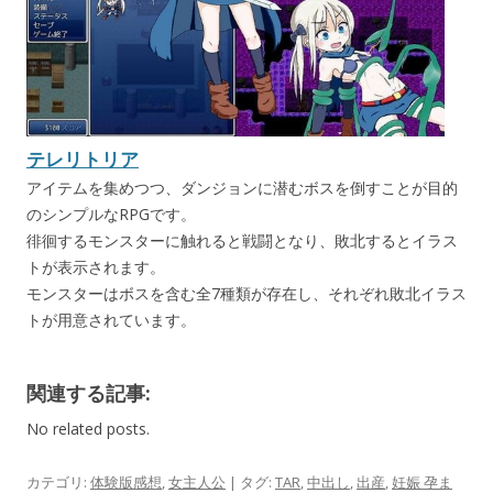
テレリトリア
アイテムを集めつつ、ダンジョンに潜むボスを倒すことが目的
のシンプルなRPGです。
徘徊するモンスターに触れると戦闘となり、敗北するとイラス
トが表示されます。
モンスターはボスを含む全7種類が存在し、それぞれ敗北イラス
トが用意されています。
関連する記事:
No related posts.
カテゴリ:
体験版感想
,
女主人公
| タグ:
TAR
,
中出し
,
出産
,
妊娠 孕ま