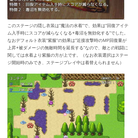
このステージの隠し衣装は”魔法の水着”で、効果は”回復アイテ
ム入手時にスコアが減らなくなる+毒沼を無効化する”でした。
なおデフォルト衣装”紫服”の効果は”近接攻撃時のMP回復量が
上昇+被ダメージの無敵時間を延長する”なので、敵との戦闘に
関しては水着より紫服の方が上です。（なお衣装選択はステー
ジ開始時のみでき、ステージプレイ中は着替えられません）