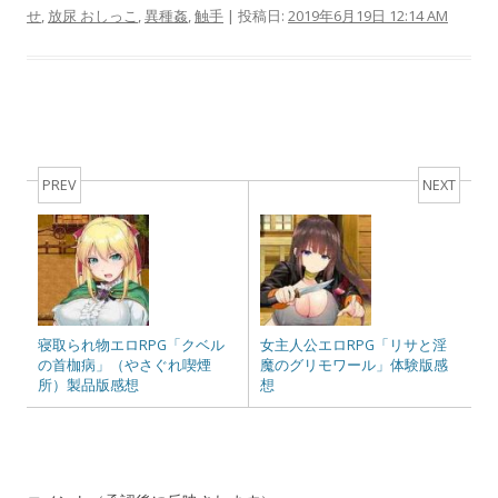
せ
,
放尿 おしっこ
,
異種姦
,
触手
| 投稿日:
2019年6月19日 12:14 AM
Post navigation
PREV
NEXT
寝取られ物エロRPG「クベル
女主人公エロRPG「リサと淫
の首枷病」（やさぐれ喫煙
魔のグリモワール」体験版感
所）製品版感想
想