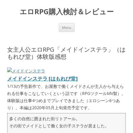
エロRPG購入検討＆レビュー
Skip to content
Menu
女主人公エロRPG「メイドインステラ」（は
もれび堂）体験版感想
メイドインステラ [はもれび堂]
1/13の予告新作で、お屋敷で働くメイドさんが主人から与えら
れる仕事をこなしていくという話です（RPGツクールMV製）。
体験版は仕事4つめまでプレイできました（エロシーン6つあ
り）。本編は2020年05月上旬発売予定です。
多くの自然に囲まれた街リトアール。
その街でメイドとして働く女の子ステラが居ました。