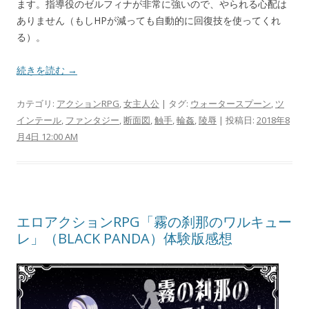
ます。指導役のゼルフィナが非常に強いので、やられる心配は
ありません（もしHPが減っても自動的に回復技を使ってくれ
る）。
続きを読む →
カテゴリ:
アクションRPG
,
女主人公
| タグ:
ウォータースプーン
,
ツ
インテール
,
ファンタジー
,
断面図
,
触手
,
輪姦
,
陵辱
| 投稿日:
2018年8
月4日 12:00 AM
エロアクションRPG「霧の刹那のワルキュー
レ」（BLACK PANDA）体験版感想