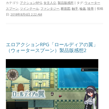
カテゴリ:
アクションRPG
,
女主人公
,
製品版感想
| タグ:
ウォーター
スプーン
,
ツインテール
,
ファンタジー
,
断面図
,
触手
,
輪姦
,
陵辱
| 投稿
日:
2018年8月6日 2:22 AM
エロアクションRPG「ロールディアの翼」
（ウォータースプーン）製品版感想2