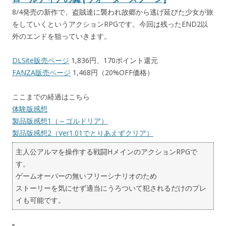
8/4発売の新作で、盗賊達に襲われ故郷から逃げ延びた少女が旅
をしていくというアクションRPGです。今回は残ったEND2以
外のエンドを狙っていきます。
DLSite販売ページ
1,836円、170ポイント還元
FANZA販売ページ
1,468円（20%OFF価格）
ここまでの経過はこちら
体験版感想
製品版感想1（～ゴルドリア）
製品版感想2（Ver1.01でとりあえずクリア）
主人公アルマを操作する戦闘HメインのアクションRPGで
す。
ゲームオーバーの無いフリーシナリオのため
ストーリーを気にせず適当にうろついて犯されるだけのプレ
イも可能です。