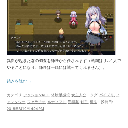
異変が起きた森の調査を師匠から任されます（戦闘はリル1人で
やることになり、師匠は一緒には戦ってくれません）。
続きを読む →
カテゴリ:
アクションRPG
,
体験版感想
,
女主人公
| タグ:
パイズリ
,
フ
ァンタジー
,
フェラチオ
,
ルナソフト
,
異種姦
,
触手
,
魔法
| 投稿日:
2018年8月9日 4:24 PM