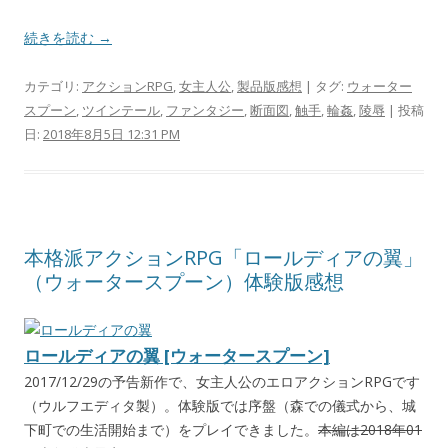
続きを読む →
カテゴリ:
アクションRPG
,
女主人公
,
製品版感想
| タグ:
ウォーター
スプーン
,
ツインテール
,
ファンタジー
,
断面図
,
触手
,
輪姦
,
陵辱
| 投稿
日:
2018年8月5日 12:31 PM
本格派アクションRPG「ロールディアの翼」
（ウォータースプーン）体験版感想
ロールディアの翼 [ウォータースプーン]
2017/12/29の予告新作で、女主人公のエロアクションRPGです
（ウルフエディタ製）。体験版では序盤（森での儀式から、城
下町での生活開始まで）をプレイできました。
本編は2018年01