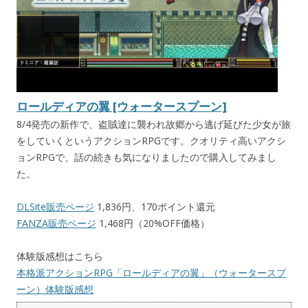
ロールディアの翼 [ウォータースプーン]
8/4発売の新作で、盗賊達に襲われ故郷から逃げ延びた少女が旅
をしていくというアクションRPGです。クオリティ高いアクシ
ョンRPGで、話の続きも気になりましたので購入してみまし
た。
DLSite販売ページ
1,836円、170ポイント還元
FANZA販売ページ
1,468円（20%OFF価格）
体験版感想はこちら
本格派アクションRPG「ロールディアの翼」（ウォータースプ
ーン）体験版感想