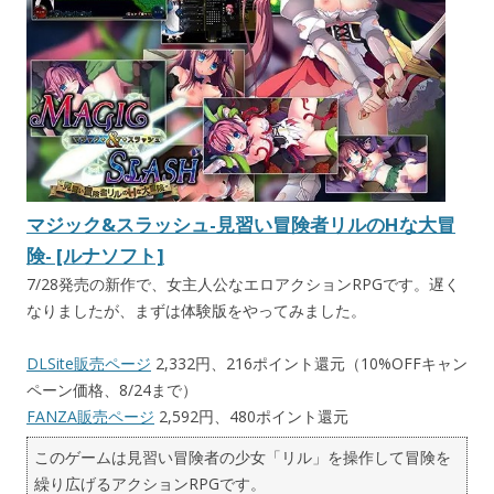
マジック&スラッシュ-見習い冒険者リルのHな大冒
険- [ルナソフト]
7/28発売の新作で、女主人公なエロアクションRPGです。遅く
なりましたが、まずは体験版をやってみました。
DLSite販売ページ
2,332円、216ポイント還元（10%OFFキャン
ペーン価格、8/24まで）
FANZA販売ページ
2,592円、480ポイント還元
このゲームは見習い冒険者の少女「リル」を操作して冒険を
繰り広げるアクションRPGです。