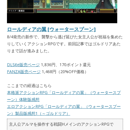
ロールディアの翼 [ウォータースプーン]
8/4発売の新作で、襲撃から逃げ延びた女主人公が祝福を集めた
りしていくアクションRPGです。前回記事ではゴルドリアあた
りまで話が進みました。
DLSite販売ページ
1,836円、170ポイント還元
FANZA販売ページ
1,468円（20%OFF価格）
ここまでの経過はこちら
本格派アクションRPG「ロールディアの翼」（ウォータースプ
ーン）体験版感想
エロアクションRPG「ロールディアの翼」（ウォータースプー
ン）製品版感想1（～ゴルドリア）
主人公アルマを操作する戦闘HメインのアクションRPGで