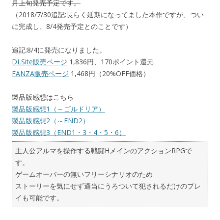
月上旬発売予定です。
（2018/7/30追記:長らく延期になってました本作ですが、つい
に完成し、8/4発売予定とのことです）
追記:8/4に発売になりました。
DLSite販売ページ
1,836円、170ポイント還元
FANZA販売ページ
1,468円（20%OFF価格）
製品版感想はこちら
製品版感想1（～ゴルドリア）
製品版感想2（～END2）
製品版感想3（END1・3・4・5・6）
主人公アルマを操作する戦闘HメインのアクションRPGで
す。
ゲームオーバーの無いフリーシナリオのため
ストーリーを気にせず適当にうろついて犯されるだけのプレ
イも可能です。