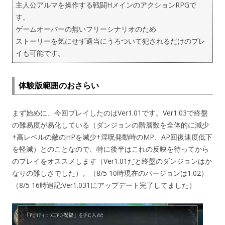
主人公アルマを操作する戦闘HメインのアクションRPGで
す。
ゲームオーバーの無いフリーシナリオのため
ストーリーを気にせず適当にうろついて犯されるだけのプレ
イも可能です。
体験版範囲のおさらい
まず始めに、今回プレイしたのはVer1.01です。Ver1.03で終盤
の難易度が易化している（ダンジョンの階層数を全体的に減少
+高レベルの敵のHPを減少+淫呪発動時のMP、AP回復速度低下
を軽減）とのことなので、特に後半はこれの反映を待ってから
のプレイをオススメします（Ver1.01だと終盤のダンジョンはか
なりの難しさでした）。（8/5 10時現在のバージョンは1.02）
（8/5 16時追記:Ver1.031にアップデート完了してました）