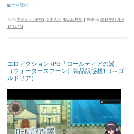
続きを読む →
タグ:
アクションRPG
,
女主人公
,
製品版感想
| 投稿日:
2018年8月5日
12:34 PM
エロアクションRPG「ロールディアの翼」
（ウォータースプーン）製品版感想1（～ゴ
ルドリア）