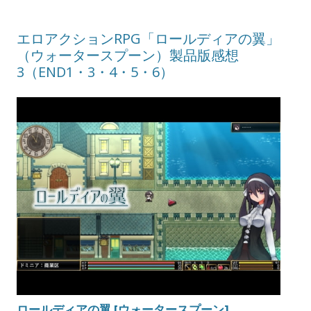
エロアクションRPG「ロールディアの翼」
（ウォータースプーン）製品版感想
3（END1・3・4・5・6）
ロールディアの翼 [ウォータースプーン]