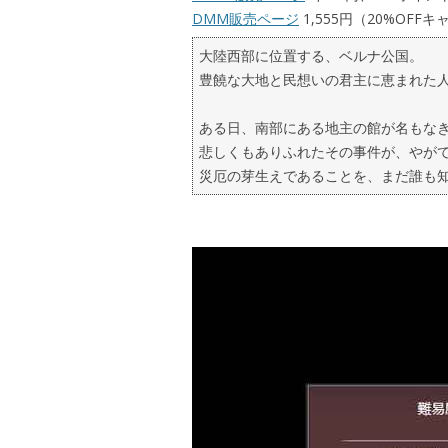
DMM販売ページ
1,555円（20%OFF
大陸西部に位置する、ベルナ公国。
豊饒な大地と民想いの君主に恵まれた
ある日、南部にある地主の館が名もな
悲しくもありふれたその事件が、やが
災厄の芽生えであることを、まだ誰も