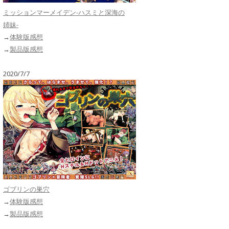
ミッションマーメイデン-ハスミと深海の
姉妹-
→
体験版感想
→
製品版感想
2020/7/7
ゴブリンの巣穴
→
体験版感想
→
製品版感想