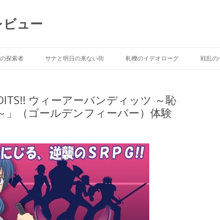
レビュー
Skip to content
の探索者
サナと明日の来ない街
軋轢のイデオローグ
戦乱の
ANDITS!! ウィーアーバンディッツ ～恥
～」（ゴールデンフィーバー）体験