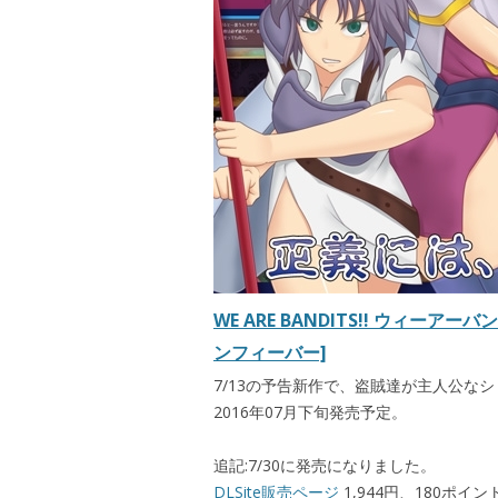
WE ARE BANDITS!! ウィー
ンフィーバー]
7/13の予告新作で、盗賊達が主人公なシミ
2016年07月下旬発売予定。
追記:7/30に発売になりました。
DLSite販売ページ
1,944円、180ポイン