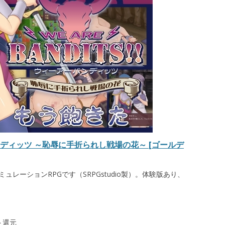
アーバンディッツ ～恥辱に手折られし戦場の花～ [ゴールデ
ュレーションRPGです（SRPGstudio製）。体験版あり、
ト還元