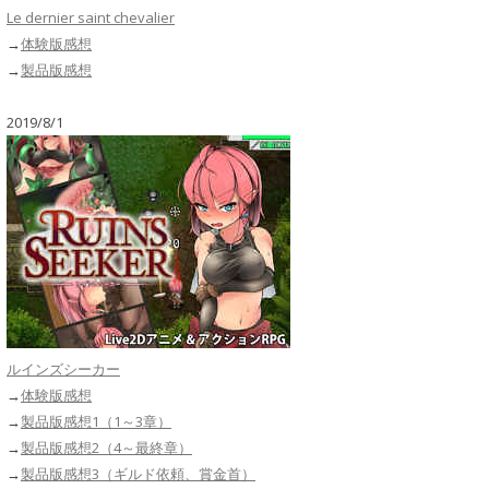
Le dernier saint chevalier
→
体験版感想
→
製品版感想
2019/8/1
ルインズシーカー
→
体験版感想
→
製品版感想1（1～3章）
→
製品版感想2（4～最終章）
→
製品版感想3（ギルド依頼、賞金首）