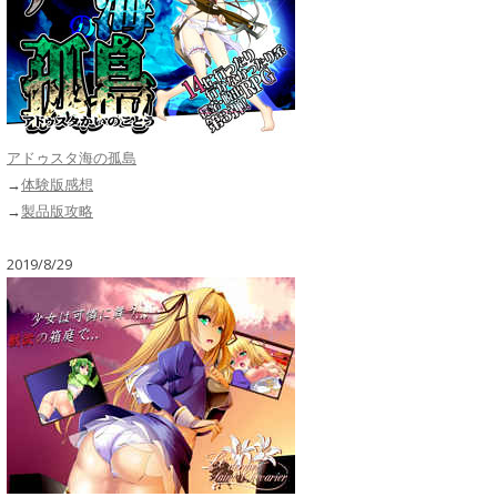
アドゥスタ海の孤島
→
体験版感想
→
製品版攻略
2019/8/29