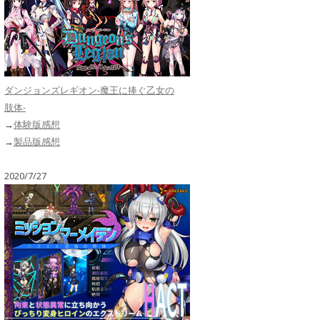
ダンジョンズレギオン-魔王に捧ぐ乙女の
肢体-
→
体験版感想
→
製品版感想
2020/7/27