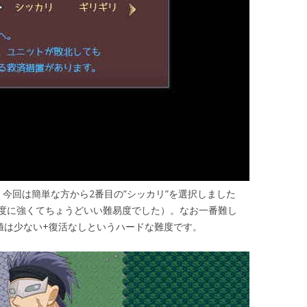
今回は簡単な方から2番目の”シッカリ”を選択しました
度に強くてちょうどいい難易度でした）。なお一番難し
値は少ない+復活なしというハードな難度です。