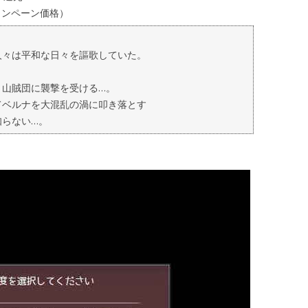
キャンペーン価格）
人々は平和な日々を謳歌していた。
き山賊団に襲撃を受ける…。
てベルナを大混乱の渦に叩き落とす
知らない…。