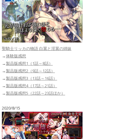
聖騎士リッカの物語 白翼と淫翼の姉妹
→
体験版感想
→
製品版感想1（1話～8話）
→
製品版感想2（9話～12話）
→
製品版感想3（13話～16話）
→
製品版感想4（17話～21話）
→
製品版感想5（22話～23話ほか）
2020/8/15