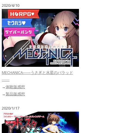
2020/4/10
MECHANICA――うさぎと水星のバラッド
――
→
体験版感想
→
製品版感想
2020/1/17