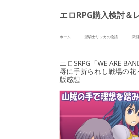
エロRPG購入検討＆
ホーム
聖騎士リッカの物語
深淵
エロSRPG「WE ARE B
辱に手折られし戦場の花
版感想