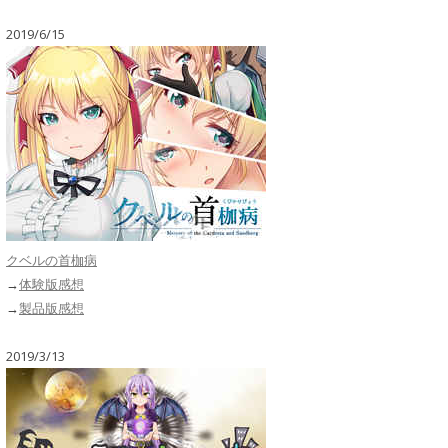
2019/6/15
クベルの首枷病
→
体験版感想
→
製品版感想
2019/3/13