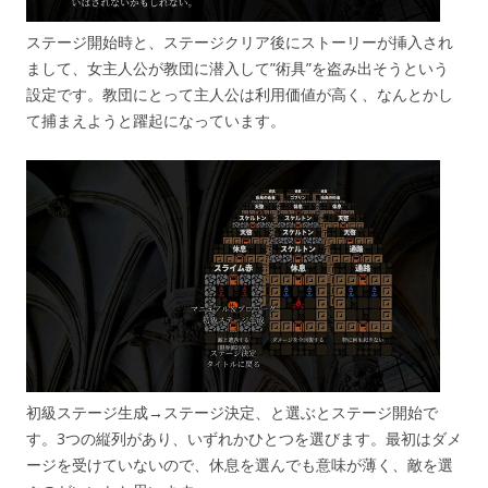
ステージ開始時と、ステージクリア後にストーリーが挿入され
まして、女主人公が教団に潜入して”術具”を盗み出そうという
設定です。教団にとって主人公は利用価値が高く、なんとかし
て捕まえようと躍起になっています。
初級ステージ生成→ステージ決定、と選ぶとステージ開始で
す。3つの縦列があり、いずれかひとつを選びます。最初はダメ
ージを受けていないので、休息を選んでも意味が薄く、敵を選