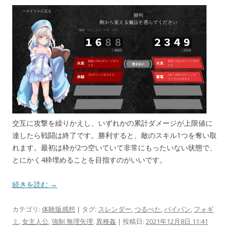
交互に攻撃を繰りかえし、いずれかの累計ダメージが上限値に
達したら戦闘は終了です。勝利すると、敵のスキル1つを奪い取
れます。最初は枠が2つ空いていて非常にもったいない状態で、
とにかく4枠埋めることを目指すのがいいです。
続きを読む →
カテゴリ:
体験版感想
| タグ:
スレンダー
,
つるぺた
,
パイパン
,
フォギ
ミ
,
女主人公
,
強制 無理矢理
,
異種姦
| 投稿日:
2021年12月8日 11:41