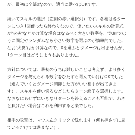
が、最初は全部0なので、適当に選べばOKです。
続いてスキルの選択（左側の赤い選択列）です。各桁は各ター
ンにつき1回使ったら終わりなので、使いたいスキルの計算式
が”火炎”などかけ算な場合はなるべく大きい数字を、”氷結”のよ
うに固定やランダムなら小さい数字を選ぶのが効率的でした。
なお”火炎”はかけ算なので、0を選ぶとダメージは出ませんが、
1ターン目はどうしようもありません。
方針については、最初のうちは難しいことは考えず、より多く
ダメージを与えられる数字をひたすら選んでいけばOKでした
（進んでいくとダメージ調節した方がいい相手が出てきま
す）。スキルを使い切るなどしたらターン終了を選択します。
なおなにもせずにいきなりターンを終えることも可能で、わざ
と負けたい場合はこれを利用すると楽でした。
相手の攻撃は、マウス左クリックで送れます（何も押さずに見
ているだけでは進まない）。