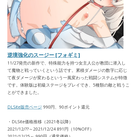
逆境強化のスージー [フォギミ]
11/27発売の新作で、特殊能力を持つ女主人公が教団に潜入し
て魔物と戦っていくという話です。累積ダメージの数字に応じ
て夜ダメージが変わるという一風変わった戦闘システムが特徴
です。体験版は初級ステージをプレイでき、5種類の敵と戦うこ
とができました。
DLSite販売ページ
990円、90ポイント還元
・DLSite価格推移（2021冬以降）
2021/12/??～2021/12/24 891円（10%OFF）
2021/12/25～ 990円（通常価格）