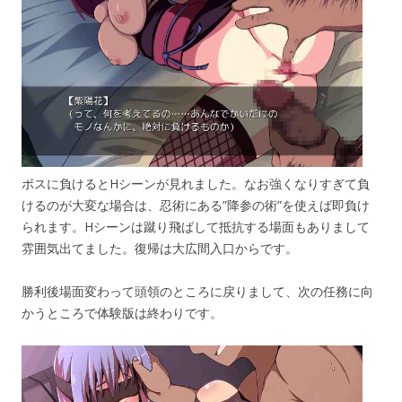
ボスに負けるとHシーンが見れました。なお強くなりすぎて負
けるのが大変な場合は、忍術にある”降参の術”を使えば即負け
られます。Hシーンは蹴り飛ばして抵抗する場面もありまして
雰囲気出てました。復帰は大広間入口からです。
勝利後場面変わって頭領のところに戻りまして、次の任務に向
かうところで体験版は終わりです。