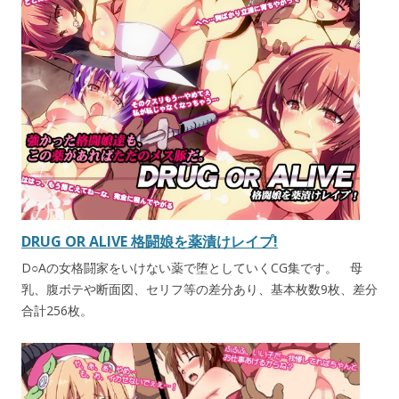
DRUG OR ALIVE 格闘娘を薬漬けレイプ!
D○Aの女格闘家をいけない薬で堕としていくCG集です。 母
乳、腹ボテや断面図、セリフ等の差分あり、基本枚数9枚、差分
合計256枚。