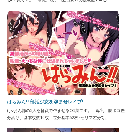
はらみん!! 部活少女を孕ませレイプ!
け○おん部の3人を輪姦で孕ませるCG集です。 母乳、腹ボコ差
分あり、基本枚数10枚、差分基本62枚xセリフ差分等。