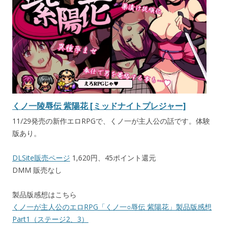
くノ一陵辱伝 紫陽花 [ミッドナイトプレジャー]
11/29発売の新作エロRPGで、くノ一が主人公の話です。体験
版あり。
DLSite販売ページ
1,620円、45ポイント還元
DMM 販売なし
製品版感想はこちら
くノ一が主人公のエロRPG「くノ一○辱伝 紫陽花」製品版感想
Part1（ステージ2、3）