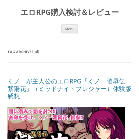
エロRPG購入検討＆レビュー
Skip to content
Menu
TAG ARCHIVES:
縄
くノ一が主人公のエロRPG「くノ一陵辱伝
紫陽花」（ミッドナイトプレジャー）体験版
感想