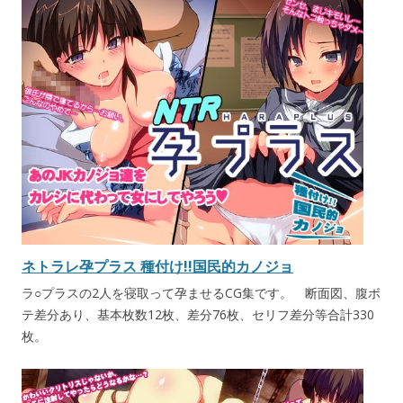
ネトラレ孕プラス 種付け!!国民的カノジョ
ラ○プラスの2人を寝取って孕ませるCG集です。 断面図、腹ボ
テ差分あり、基本枚数12枚、差分76枚、セリフ差分等合計330
枚。