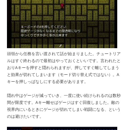
頭領から任務を言い渡されて話が始まりました。チュートリア
ルはすぐ終わるので最初はやっておくといいです。言われたと
おりAキーを押すと隠れられますが、押してすぐ離してしまう
と効果が切れてしまいます（モード切り替え式ではない）。A
キーを押しっぱなしにする必要があります。
隠れ中はゲージが減っていき、一度に使い続けられるのは数秒
間が限度です。Aキー離せばゲージはすぐ回復しました。敵の
視界内にいるときにゲージが切れてしまい戦闘になる、という
のは避けたいです。