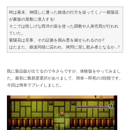
時は幕末、神隠しに遭った娘達の行方を追ってくノ一紫陽花
が豪族の屋敷に潜入する!
そこでは怪しげな西洋の薬を使った調教や人身売買が行われ
ていた。
紫陽花は見事、その証拠を掴み悪を滅せられるのか?
はたまた、娘達同様に囚われ、拷問に屈し慰み者となるか…?
既に製品版が出てるので今さらですが、体験版をやってみまし
た。最初に難易度選択がありまして、簡単～即死の3段階です。
今回は簡単でプレイしました。