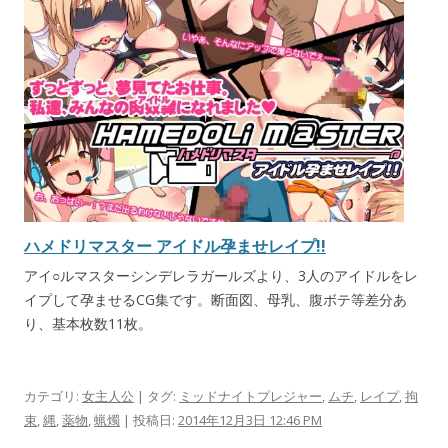
ハメドリマスター アイドル孕ませレイプ!!
アイ○ルマスターシンデレラガールズより、3人のアイドルをレ
イプして孕ませるCG集です。断面図、母乳、腹ボテ等差分あ
り、基本枚数11枚。
カテゴリ:
女主人公
| タグ:
ミッドナイトプレジャー
,
ムチ
,
レイプ
,
拘
束
,
縄
,
薬物
,
蝋燭
| 投稿日:
2014年12月3日 12:46 PM