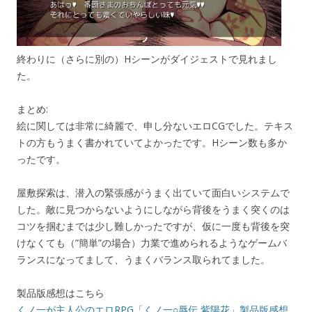
終わりに（さらに別の）Hシーンがダイジェストで見れまし
た。
まとめ:
絵に関しては非常に綺麗で、申し分ないエロCGでした。テキス
トの方もうまく書かれていてよかったです。Hシーン数も多か
ったです。
屋敷探索は、潜入の緊張感がうまく出ていて面白いシステムで
した。敵に見つからないようにしながら背後をうまく突くのは
コツを掴むまでは少し難しかったですが、仮に一度も背後を突
けなくても（”簡単”の場合）力業で進められるようなゲームバ
ランスになってまして、うまくバランス取られてました。
製品版感想はこちら
くノ一が主人公のエロRPG「くノ一○辱伝 紫陽花」製品版感想