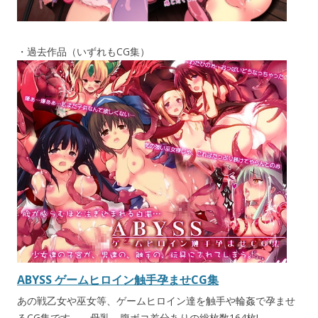
・過去作品（いずれもCG集）
ABYSS ゲームヒロイン触手孕ませCG集
あの戦乙女や巫女等、ゲームヒロイン達を触手や輪姦で孕ませ
るCG集です。 母乳、腹ボコ差分ありの総枚数164枚!