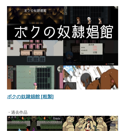
ボクの奴隷娼館 [粗製]
・過去作品