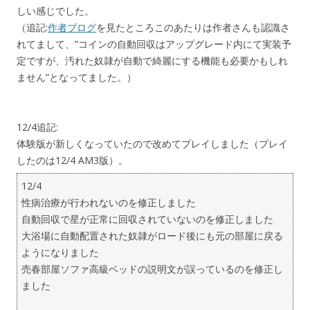
しい感じでした。
（追記:
作者ブログ
を見たところこのあたりは作者さんも認識さ
れてまして、”コインの自動回収はアップグレード内にて実装予
定ですが、汚れた奴隷が自動で綺麗にする機能も必要かもしれ
ません”となってました。）
12/4追記:
体験版が新しくなっていたので改めてプレイしました（プレイ
したのは12/4 AM3版）。
12/4
性病治療が行われないのを修正しました
自動回収で星が正常に回収されていないのを修正しました
大浴場に自動配置された奴隷がロード後にも元の部屋に戻る
ようになりました
売春部屋ソファ高級ベッドの説明文が誤っているのを修正し
ました