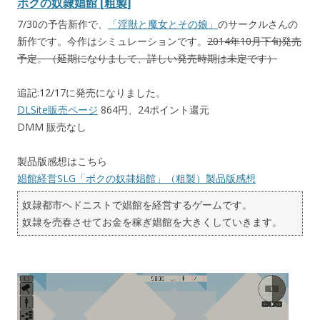
ボクの奴隷娼館 [粗製]
7/30の予告新作で、
「淫獣と魔女とその娘」
のサークルさんの
新作です。今作はシミュレーションです。
2014年10月下旬発売
予定。（延期になりまして、詳しい発売時期は未定です）
追記:12/17に発売になりました。
DLSite販売ページ
864円、24ポイント還元
DMM 販売なし
製品版感想はこちら
娼館経営SLG「ボクの奴隷娼館」（粗製）製品版感想
奴隷都市ヘドニストで娼館を経営するゲームです。
奴隷を売春させてお金を稼ぎ娼館を大きくしていきます。