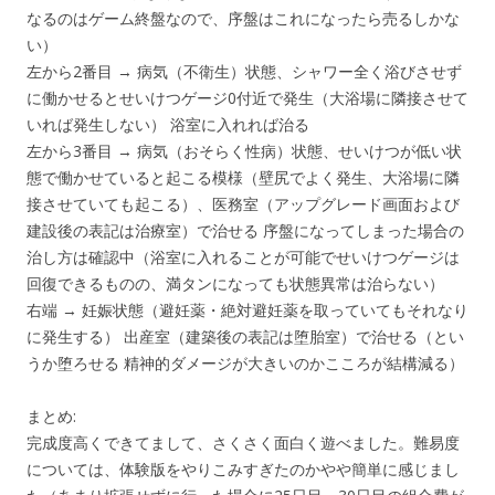
なるのはゲーム終盤なので、序盤はこれになったら売るしかな
い）
左から2番目 → 病気（不衛生）状態、シャワー全く浴びさせず
に働かせるとせいけつゲージ0付近で発生（大浴場に隣接させて
いれば発生しない） 浴室に入れれば治る
左から3番目 → 病気（おそらく性病）状態、せいけつが低い状
態で働かせていると起こる模様（壁尻でよく発生、大浴場に隣
接させていても起こる）、医務室（アップグレード画面および
建設後の表記は治療室）で治せる 序盤になってしまった場合の
治し方は確認中（浴室に入れることが可能でせいけつゲージは
回復できるものの、満タンになっても状態異常は治らない）
右端 → 妊娠状態（避妊薬・絶対避妊薬を取っていてもそれなり
に発生する） 出産室（建築後の表記は堕胎室）で治せる（とい
うか堕ろせる 精神的ダメージが大きいのかこころが結構減る）
まとめ:
完成度高くできてまして、さくさく面白く遊べました。難易度
については、体験版をやりこみすぎたのかやや簡単に感じまし