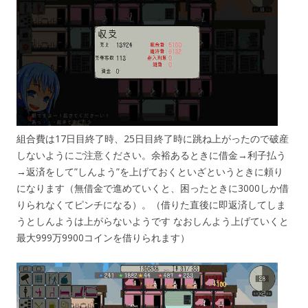
組合費は17日目終了時、25日目終了時に跳ね上がったので破産
しないようにご注意ください。余裕あるときに借金→利子払う
→返済をして”しんよう”を上げておくといざというときに頼り
になります（無借金で進めていくと、困ったときに3000しか借
りられなくてピンチになる）。（借りた直後に即返済してしま
うとしんようは上がらないようです なおしんよう上げていくと
最大999万9900コインを借りられます）