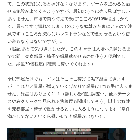
て、この状態になると稼げなくなります。ゲームを進めると治
せる施設が出てくるようですが、最初のうちは売り飛ばすしか
ありません。市場で買う時点で既に”こころ”が10%程度しかな
く、買ってすぐ壊れてしまう↑のような奴隷がたまにいるので注
意です（こころが減らないレストランなどで働かせるという使
い道もなくはないですが）。
（追記:あとで気づきましたが、このキャラは入場パス開けるま
での間、売春部屋・椅子で緑星稼がせるのに使うと便利でし
た。緑星30個程度は確実に稼いでくれます）
壁尻部屋だけでもコインはそこそこ稼げて黒字経営できます
が、これだと青星が増えていくばかりで緑星は1つも手に入りま
せん。緑星はみりょく21？（詳しい数値は調査中、他ステータ
スや右クリックで見られる熟練度も関係してそう）以上の奴隷
を売春部屋・椅子で働かせると手に入るようになります（条件
満たしてないといくら働かせても緑星が出ない）。