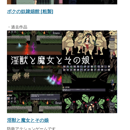
ボクの奴隷娼館 [粗製]
・過去作品
淫獣と魔女とその娘
防衛アクションゲームです