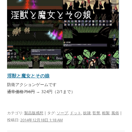
淫獣と魔女とその娘
防衛アクションゲームです
通常価格756円
→ 324円（2/1まで）
カテゴリ:
製品版感想
| タグ:
ソープ
,
ドット
,
奴隷
,
監禁
,
粗製
,
風俗
|
投稿日:
2014年12月18日 1:18 AM