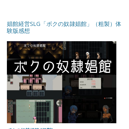
娼館経営SLG「ボクの奴隷娼館」（粗製）体
験版感想