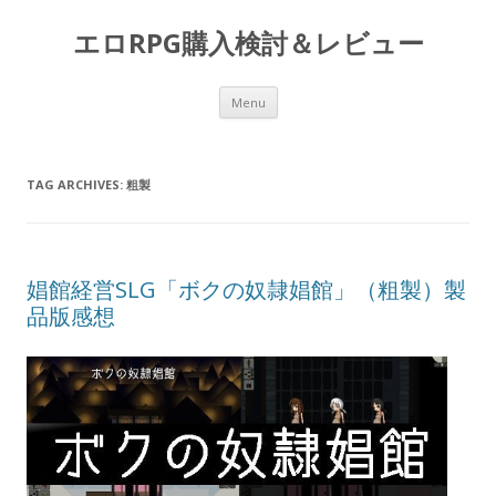
エロRPG購入検討＆レビュー
Skip to content
Menu
TAG ARCHIVES:
粗製
娼館経営SLG「ボクの奴隷娼館」（粗製）製
品版感想