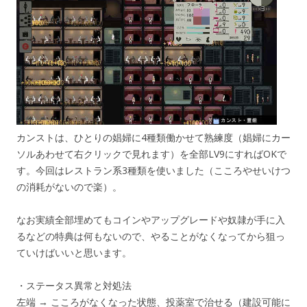
カンストは、ひとりの娼婦に4種類働かせて熟練度（娼婦にカー
ソルあわせて右クリックで見れます）を全部LV9にすればOKで
す。今回はレストラン系3種類を使いました（こころやせいけつ
の消耗がないので楽）。
なお実績全部埋めてもコインやアップグレードや奴隷が手に入
るなどの特典は何もないので、やることがなくなってから狙っ
ていけばいいと思います。
・ステータス異常と対処法
左端 → こころがなくなった状態、投薬室で治せる（建設可能に