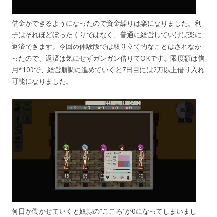
借金ができるようになったので資金繰りは楽になりました。利
子はそれほどぼったくりではなく、普通に経営していけば楽に
返済できます。今回の体験版では取り立て的なことはされなか
ったので、返済は気にせずガンガン借りてOKです。限度額は信
用*100で、経営順調に進めていくと7日目には2万以上借り入れ
可能になりました。
何日か働かせていくと奴隷の”こころ”が0になってしまいまし