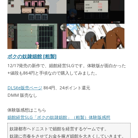
ボクの奴隷娼館 [粗製]
12/17発売の新作で、娼館経営SLGです。体験版が面白かった
+値段も864円と手頃なので購入してみました。
DLSite販売ページ
864円、24ポイント還元
DMM 販売なし
体験版感想はこちら
娼館経営SLG「ボクの奴隷娼館」（粗製）体験版感想
奴隷都市ヘドニストで娼館を経営するゲームです。
奴隷に売春をさせてお金を稼ぎ娼館を大きくしていきます。