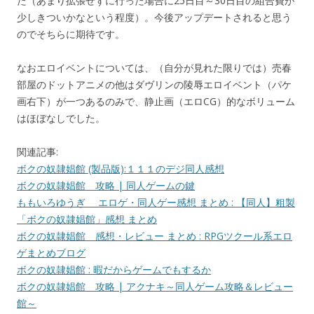
た（あまり拡張せずに行った場合に25日目～30日目の組合費が
少しきついかなという程度）。今後アップデートされると思う
のでそちらに期待です。
なおエロイベントについては、（自分が見れた限りでは）売春
部屋のドットアニメの他はダヴリンの陵辱エロイベント（パケ
画右下）が一つあるのみで、静止画（エロCG）的なボリューム
はほぼなしでした。
関連記事:
ボクの奴隷娼館 (製品版):１１１のデジ同人感想
ボクの奴隷娼館 攻略 | 同人ゲームの鍵
ももいろゆうぎ エロゲ・同人ゲー感想 まとめ : 【同人】粗製
「ボクの奴隷娼館」感想 まとめ
ボクの奴隷娼館 感想・レビュー まとめ : RPGツクール系エロ
ゲまとめブログ
ボクの奴隷娼館 : 暇だからゲームでもするか
ボクの奴隷娼館 攻略 | アクナキ～同人ゲーム攻略＆レビュー
館～