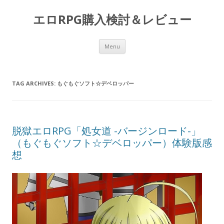
エロRPG購入検討＆レビュー
Skip to content
Menu
TAG ARCHIVES:
もぐもぐソフト☆デベロッパー
脱獄エロRPG「処女道 -バージンロード-」
（もぐもぐソフト☆デベロッパー）体験版感
想