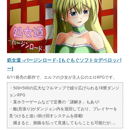
処女道 -バージンロード- [もぐもぐソフト☆デベロッパ
ー]
6/11発売の新作で、エルフの少女が主人公のエロRPGです。
・500×500の広大なフルマップで繰り広げられる18禁ダンジ
ョンRPG
・某ホラーゲームなどで定番の「謎解き」もあり!
・敵(見張り)がダンジョン内を巡回しており、プレイヤーを
見つけると追い掛け回すシステムを搭載!
捕まると、賄賂を払って見逃してもらことも可能だが…。