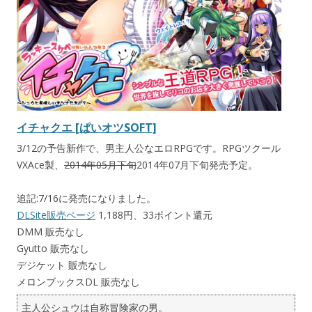
イチャクエ [ぱいオツSOFT]
3/12の予告新作で、男主人公なエロRPGです。RPGツクール
VXAce製、
2014年05月下旬
2014年07月下旬発売予定。
追記:7/16に発売になりました。
DLSite販売ページ
1,188円、33ポイント還元
DMM 販売なし
Gyutto 販売なし
デジケット 販売なし
メロンブックスDL 販売なし
主人公シュウは自称冒険家の男。