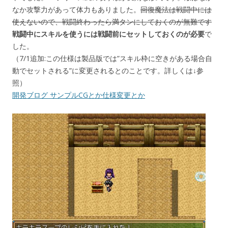
なか攻撃力があって体力もありました。
回復魔法は戦闘中には
使えないので、戦闘終わったら満タンにしておくのが無難です
戦闘中にスキルを使うには戦闘前にセットしておくのが必要
で
した。
（7/1追加:この仕様は製品版では”スキル枠に空きがある場合自
動でセットされる”に変更されるとのことです。詳しくは↓参
照）
開発ブログ サンプルCGとか仕様変更とか