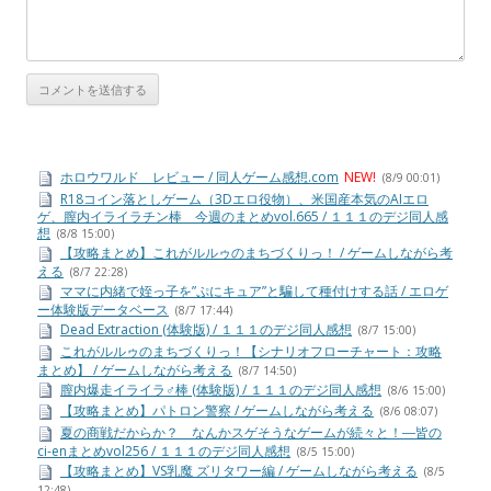
ホロウワルド レビュー / 同人ゲーム感想.com
NEW!
(8/9 00:01)
R18コイン落としゲーム（3Dエロ役物）、米国産本気のAIエロ
ゲ、膣内イライラチン棒 今週のまとめvol.665 / １１１のデジ同人感
想
(8/8 15:00)
【攻略まとめ】これがルルゥのまちづくりっ！ / ゲームしながら考
える
(8/7 22:28)
ママに内緒で姪っ子を”ぷにキュア”と騙して種付けする話 / エロゲ
ー体験版データベース
(8/7 17:44)
Dead Extraction (体験版) / １１１のデジ同人感想
(8/7 15:00)
これがルルゥのまちづくりっ！【シナリオフローチャート：攻略
まとめ】 / ゲームしながら考える
(8/7 14:50)
膣内爆走イライラ♂棒 (体験版) / １１１のデジ同人感想
(8/6 15:00)
【攻略まとめ】パトロン警察 / ゲームしながら考える
(8/6 08:07)
夏の商戦だからか？ なんかスゲそうなゲームが続々と！―皆の
ci-enまとめvol256 / １１１のデジ同人感想
(8/5 15:00)
【攻略まとめ】VS乳魔 ズリタワー編 / ゲームしながら考える
(8/5
12:48)