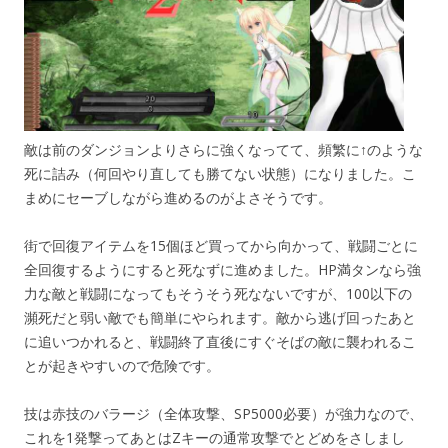
敵は前のダンジョンよりさらに強くなってて、頻繁に↑のような
死に詰み（何回やり直しても勝てない状態）になりました。こ
まめにセーブしながら進めるのがよさそうです。
街で回復アイテムを15個ほど買ってから向かって、戦闘ごとに
全回復するようにすると死なずに進めました。HP満タンなら強
力な敵と戦闘になってもそうそう死なないですが、100以下の
瀕死だと弱い敵でも簡単にやられます。敵から逃げ回ったあと
に追いつかれると、戦闘終了直後にすぐそばの敵に襲われるこ
とが起きやすいので危険です。
技は赤技のバラージ（全体攻撃、SP5000必要）が強力なので、
これを1発撃ってあとはZキーの通常攻撃でとどめをさしまし