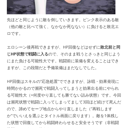
先ほどと同じように敵を倒していきます。ピンク表示のある敵
（他の敵と比べて強く、なかなか死なない）に負けると敗北エ
ロです。
エロシーン後再戦できますが、HP回復などはせずに
敗北前と同
じHP状態で戦闘に入る
ので、そのまま戦うとさっきと同じよう
にまた負ける可能性大です。戦闘前に装備を変えることはでき
ますが、この段階だと予備装備はまだなしでした。
HP回復はスキルの”応急処置”でできますが、詠唱・効果発現に
時間かかるので瀕死で戦闘入ってしまうと効果出る前にやられ
る可能性大（=何度やり直しても勝てない詰み状態）です。今回
は瀕死状態で戦闘に入ってしまってまして3回ほど続けて死んだ
ので、諦めてセーブ地点からやり直しました（”再戦します
か”でいいえを選ぶとタイトル画面に戻ります）。敵を1体残し
た状態で回復してから戦闘終わらせると安全そうです（非戦闘