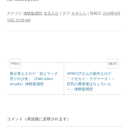
カテゴリ:
体験版感想
,
女主人公
| タグ:
せきらら
| 投稿日:
2014年9月
19日 12:58 AM
Post navigation
PREV
NEXT
着せ替えエロゲ「花とマッチ
APRICOTさんの新作エロゲ
売りの少女」（E&N video
「イセカイ・ラヴァーズ！～
arcade）体験版感想
巨乳の勇者達はちょろいん
～」体験版感想
コメント（承認後に反映されます）