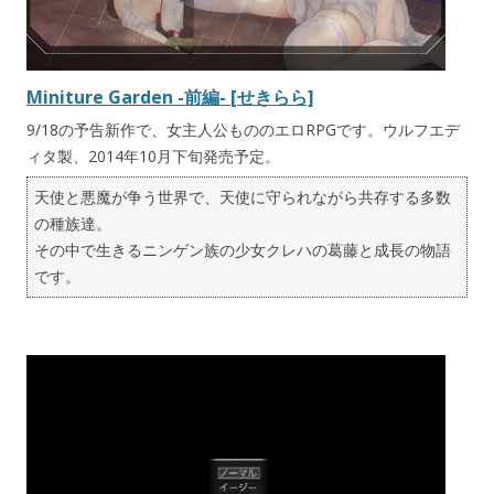
Miniture Garden -前編- [せきらら]
9/18の予告新作で、女主人公もののエロRPGです。ウルフエデ
ィタ製、2014年10月下旬発売予定。
天使と悪魔が争う世界で、天使に守られながら共存する多数
の種族達。
その中で生きるニンゲン族の少女クレハの葛藤と成長の物語
です。