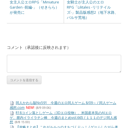
女主人公エロRPG「Miniature
女騎士が主人公のエロ
Garden -前編-」（せきらら）
RPG「Lilitales -リリテイル
が発売に
ズ-」製品版感想2（地下水路、
バルサ荒地）
コメント（承認後に反映されます）
同人かわら版No591 今週のエロ同人ゲーム 8/09～ / 同人ゲーム
感想.com
NEW!
(8/9 09:06)
R18コイン落としゲーム（3Dエロ役物）、米国産本気のAIエロ
ゲ、膣内イライラチン棒 今週のまとめvol.665 / １１１のデジ同人感
想
(8/8 15:00)
【攻略まとめ】これがルルゥのまちづくりっ！ / ゲームしながら考