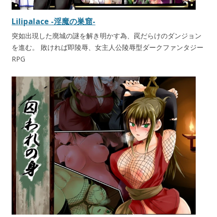
Lilipalace -淫魔の巣窟-
突如出現した廃城の謎を解き明かす為、罠だらけのダンジョン
を進む。 敗ければ即陵辱、女主人公陵辱型ダークファンタジー
RPG