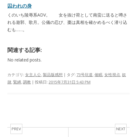
囚われの身
くのいち陵辱系ADV。 女を抜け荷として南蛮に送ると噂さ
れる遊郭、歌月。公儀の忍び、棗は真相を確かめるべく潜り込
むも……。
関連する記事:
No related posts.
カテゴリ:
女主人公
,
製品版感想
| タグ:
73号坑道
,
催眠
,
女性視点
,
奴
隷
,
緊縛
,
調教
| 投稿日:
2015年7月31日 5:43 PM
Post navigation
PREV
NEXT