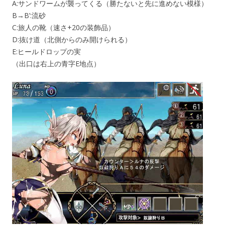
A:サンドワームが襲ってくる（勝たないと先に進めない模様）
B→B’:流砂
C:旅人の靴（速さ+20の装飾品）
D:抜け道（北側からのみ開けられる）
E:ヒールドロップの実
（出口は右上の青字E地点）