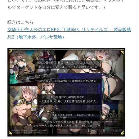
ルでターゲットを自分に変えて殴ると早いです。）
続きはこちら
女騎士が主人公のエロRPG「Lilitales -リリテイルズ-」製品版感
想2（地下水路、バルサ荒地）