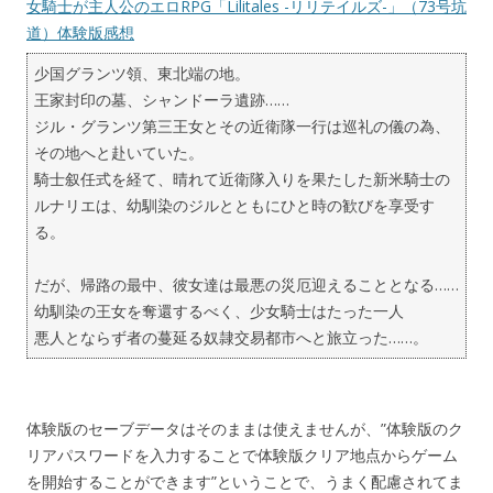
女騎士が主人公のエロRPG「Lilitales -リリテイルズ-」（73号坑
道）体験版感想
少国グランツ領、東北端の地。
王家封印の墓、シャンドーラ遺跡……
ジル・グランツ第三王女とその近衛隊一行は巡礼の儀の為、
その地へと赴いていた。
騎士叙任式を経て、晴れて近衛隊入りを果たした新米騎士の
ルナリエは、幼馴染のジルとともにひと時の歓びを享受す
る。
だが、帰路の最中、彼女達は最悪の災厄迎えることとなる……
幼馴染の王女を奪還するべく、少女騎士はたった一人
悪人とならず者の蔓延る奴隷交易都市へと旅立った……。
体験版のセーブデータはそのままは使えませんが、”体験版のク
リアパスワードを入力することで体験版クリア地点からゲーム
を開始することができます”ということで、うまく配慮されてま