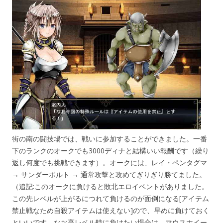
街の南の闘技場では、戦いに参加することができました。一番
下のランクのオークでも3000ディナと結構いい報酬です（繰り
返し何度でも挑戦できます）。オークには、レイ・ペンタグマ
→ サンダーボルト → 通常攻撃と攻めてぎりぎり勝てました。
（追記:このオークに負けると敗北エロイベントがありました。
この先レベルが上がるにつれて負けるのが面倒になる[アイテム
禁止戦なため自殺アイテムは使えない]ので、早めに負けておく
といいです。なお高レベル時に負けたい場合は、マウスホイー