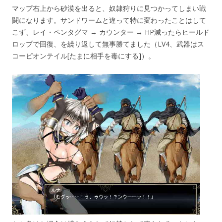
マップ右上から砂漠を出ると、奴隷狩りに見つかってしまい戦
闘になります。サンドワームと違って特に変わったことはして
こず、レイ・ペンタグマ → カウンター → HP減ったらヒールド
ロップで回復、を繰り返して無事勝てました（LV4、武器はス
コーピオンテイル[たまに相手を毒にする]）。