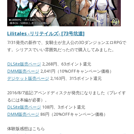
Lilitales -リリテイルズ- [73号坑道]
7/31発売の新作で、女騎士が主人公の3DダンジョンエロRPGで
す。シリアスでいい雰囲気だったので購入してみました。
DLSite販売ページ
2,268円、63ポイント還元
DMM販売ページ
2,041円（10%OFFキャンペーン価格）
デジケット販売ページ
2,163円、315ポイント還元
2016/8/7追記:アペンドディスクが発売になりました（プレイす
るには本編が必要）。
DLSite販売ページ
108円、3ポイント還元
DMM販売ページ
86円（20%OFFキャンペーン価格）
体験版感想はこちら