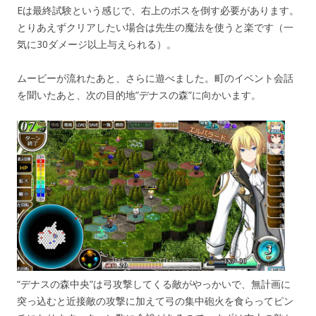
Eは最終試験という感じで、右上のボスを倒す必要があります。
とりあえずクリアしたい場合は先生の魔法を使うと楽です（一
気に30ダメージ以上与えられる）。
ムービーが流れたあと、さらに遊べました。町のイベント会話
を聞いたあと、次の目的地”デナスの森”に向かいます。
“デナスの森中央”は弓攻撃してくる敵がやっかいで、無計画に
突っ込むと近接敵の攻撃に加えて弓の集中砲火を食らってピン