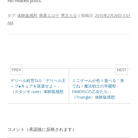
No related posts.
タグ:
体験版感想
,
商業エロゲ
,
男主人公
| 投稿日:
2015年2月26日 3:01
AM
Post navigation
PREV
NEXT
デリヘル経営SLG「デリヘル王
ミニゲームが色々遊べる「来
～プ●キュアを派遣せよ～」
てね！魔法戦士の学園祭 -
（スタジオ cute）体験版感想
FANDISCの乙女たち-」
（Triangle）体験版感想
コメント（承認後に反映されます）