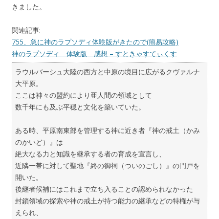
きました。
関連記事:
755、急に神のラプソディ体験版がきたので(簡易攻略)
神のラプソディ 体験版 感想 – すときゃすてぃくす
ラウルバーシュ大陸の西方と中原の境目に広がるクヴァルナ
大平原。
ここは神々の盟約により亜人間の領域として
数千年にも及ぶ平穏と文化を築いていた。
ある時、平原南東部を管理する神に近き者『神の戒土（かみ
のかいど）』は
絶大なる力と知識を継承する者の育成を宣言し、
近隣一帯に対して聖地『終の御祠（ついのごし）』の門戸を
開いた。
後継者候補にはこれまで立ち入ることの認められなかった
封鎖領域の探索や神の戒土が持つ能力の継承などの特権が与
えられ、