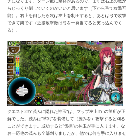
チになります。ターン数に余裕があるので、まずは右上の敵か
らじっくり倒していくのがいいと思います（下から弓で攻撃可
能）。右上を倒したら次は左上を制圧すると、あとは弓で攻撃
できて楽です（近接攻撃敵は弓を一発当てると突っ込んでく
る）。
クエスト2の”茂みに隠れた神玉”は、マップ左上の↑の箇所が正
解でした。茂みは”草刈”を装備して（茂みを）攻撃すると刈る
ことができます。成功すると”伐採”の神玉が手に入ります。な
お一応他の茂みも全部刈りましたが、他では何も手に入りませ