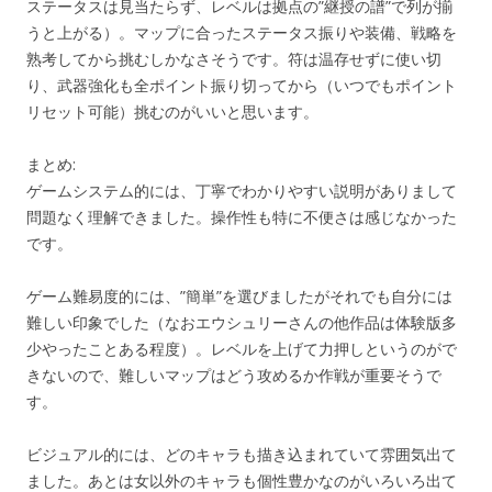
ステータスは見当たらず、レベルは拠点の”継授の譜”で列が揃
うと上がる）。マップに合ったステータス振りや装備、戦略を
熟考してから挑むしかなさそうです。符は温存せずに使い切
り、武器強化も全ポイント振り切ってから（いつでもポイント
リセット可能）挑むのがいいと思います。
まとめ:
ゲームシステム的には、丁寧でわかりやすい説明がありまして
問題なく理解できました。操作性も特に不便さは感じなかった
です。
ゲーム難易度的には、”簡単”を選びましたがそれでも自分には
難しい印象でした（なおエウシュリーさんの他作品は体験版多
少やったことある程度）。レベルを上げて力押しというのがで
きないので、難しいマップはどう攻めるか作戦が重要そうで
す。
ビジュアル的には、どのキャラも描き込まれていて雰囲気出て
ました。あとは女以外のキャラも個性豊かなのがいろいろ出て