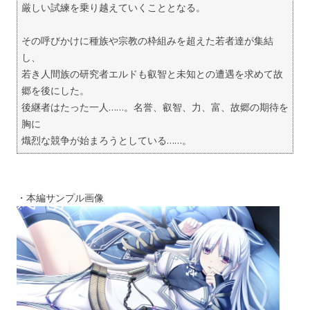
厳しい試練を乗り越えていくこととなる。
その呼びかけに種族や宗教の枠組みを超えた若者達が集結
し、
若き人間族の研究者エルドも叡智と未知との遭遇を求めて故
郷を後にした。
後継者はたった一人……。名誉、叡智、力、富、故郷の期待を
胸に
熾烈な競争が始まろうとしている……。
・本編サンプル画像