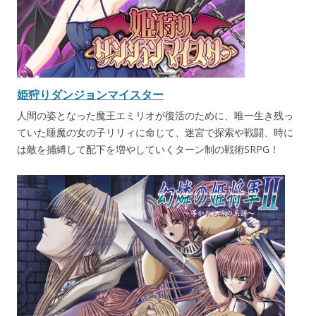
姫狩りダンジョンマイスター
人間の姿となった魔王エミリオが復活のために、唯一生き残っ
ていた睡魔の女の子リリィに命じて、迷宮で探索や戦闘、時に
は敵を捕縛して配下を増やしていくターン制の戦術SRPG！