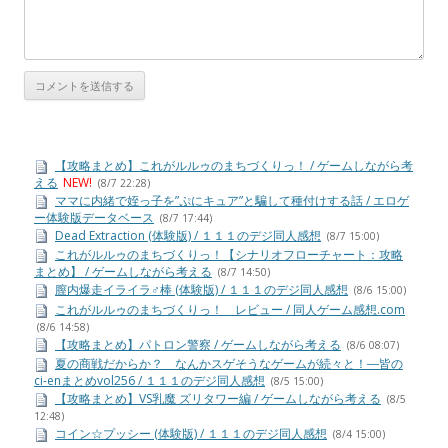
【攻略まとめ】これがルルゥのまちづくりっ！ / ゲームしながら考
える
NEW!
(8/7 22:28)
ママに内緒で姪っ子を”ぷにキュア”と騙して種付けする話 / エロゲ
ー体験版データベース
(8/7 17:44)
Dead Extraction (体験版) / １１１のデジ同人感想
(8/7 15:00)
これがルルゥのまちづくりっ！【シナリオフローチャート：攻略
まとめ】 / ゲームしながら考える
(8/7 14:50)
膣内爆走イライラ♂棒 (体験版) / １１１のデジ同人感想
(8/6 15:00)
これがルルゥのまちづくりっ！ レビュー / 同人ゲーム感想.com
(8/6 14:58)
【攻略まとめ】パトロン警察 / ゲームしながら考える
(8/6 08:07)
夏の商戦だからか？ なんかスゲそうなゲームが続々と！―皆の
ci-enまとめvol256 / １１１のデジ同人感想
(8/5 15:00)
【攻略まとめ】VS乳魔 ズリタワー編 / ゲームしながら考える
(8/5
12:48)
コイン☆プッシー (体験版) / １１１のデジ同人感想
(8/4 15:00)