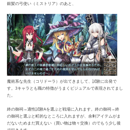
銀髪の弓使い（ミストリア）のあと、
魔術系な先生（コリドーラ）が出てきまして、試験に出発で
す。3キャラとも職の特徴がうまくビジュアルで表現されてまし
た。
終の御祠→適性試験Aを選ぶと戦場に入れます。終の御祠→終
の御祠と選ぶと町的なところに入れますが、余剰アイテムがま
だないためまだ買えない（買い物は物々交換）のでもう少し後
で行きます。