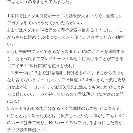
ではというのをまとめてみました。
1.本作ではメダル所持ボーナスの効果が大きいので、最初にレ
アガチャ引くのはやめておいた方がいい
2.まずはメダルを14枚貯めて即行探索を使えるようにし、そこ
からさらに貯めて35枚になってから使うことを考えた方が効率
いい
3.もし午前中プレイできるならスタミナ1/2のところを周回する
と、ある程度までプレイヤーレベルを上げ続けることができる
（アイテム”即行探索”を使うと便利）
4.ステージは2-3までは結構楽に行けるものの、そこから先はか
なり育てないとノーコンクリアは無理（2-4ボスから一気に攻撃
力が上がる） コンテして無理矢理先に進んでもSection3にはさ
らに難しいステージが待っているので意味薄い（なお次の鬼門
は3-5）
5.カード食わせる場合はなるべく同属性のものを（1.5倍入る）
6.ひととおり育ったあとは（多少もったいない気がしても）☆1
のカードは全て売り、EXPカードのみで上げるようにした方が
チップ効率断然いい