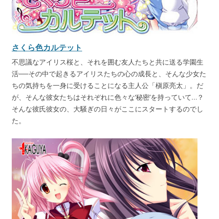
さくら色カルテット
不思議なアイリス桜と、それを囲む友人たちと共に送る学園生
活──その中で起きるアイリスたちの心の成長と、そんな少女た
ちの気持ちを一身に受けることになる主人公「槇原亮太」。だ
が、そんな彼女たちはそれぞれに色々な‘秘密’を持っていて…？
そんな彼氏彼女の、大騒ぎの日々がここにスタートするのでし
た。