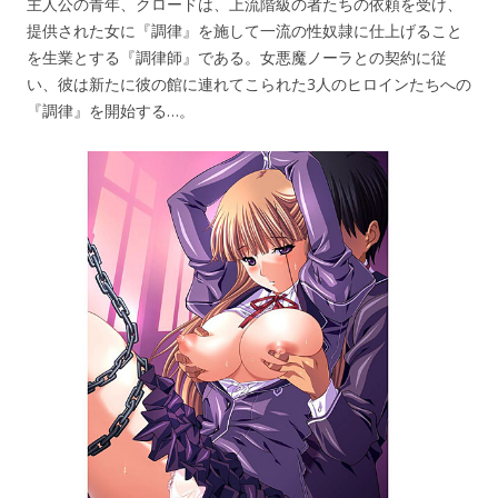
主人公の青年、クロードは、上流階級の者たちの依頼を受け、
提供された女に『調律』を施して一流の性奴隷に仕上げること
を生業とする『調律師』である。女悪魔ノーラとの契約に従
い、彼は新たに彼の館に連れてこられた3人のヒロインたちへの
『調律』を開始する…。