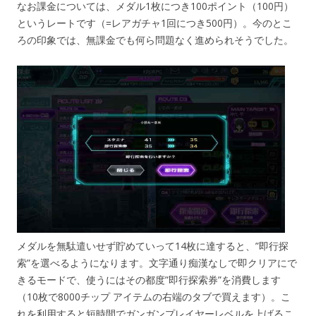
なお課金については、メダル1枚につき100ポイント（100円）
というレートです（=レアガチャ1回につき500円）。今のとこ
ろの印象では、無課金でも何ら問題なく進められそうでした。
メダルを無駄遣いせず貯めていって14枚に達すると、”即行探
索”を選べるようになります。文字通り痴漢なしで即クリアにで
きるモードで、使うにはその都度”即行探索券”を消費します
（10枚で8000チップ アイテムの右端のタブで買えます）。こ
れを利用すると短時間でガンガンプレイヤーレベルを上げるこ