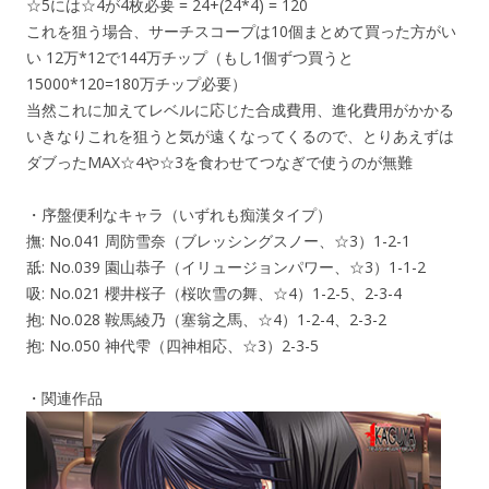
☆5には☆4が4枚必要 = 24+(24*4) = 120
これを狙う場合、サーチスコープは10個まとめて買った方がい
い 12万*12で144万チップ（もし1個ずつ買うと
15000*120=180万チップ必要）
当然これに加えてレベルに応じた合成費用、進化費用がかかる
いきなりこれを狙うと気が遠くなってくるので、とりあえずは
ダブったMAX☆4や☆3を食わせてつなぎで使うのが無難
・序盤便利なキャラ（いずれも痴漢タイプ）
撫: No.041 周防雪奈（ブレッシングスノー、☆3）1-2-1
舐: No.039 園山恭子（イリュージョンパワー、☆3）1-1-2
吸: No.021 櫻井桜子（桜吹雪の舞、☆4）1-2-5、2-3-4
抱: No.028 鞍馬綾乃（塞翁之馬、☆4）1-2-4、2-3-2
抱: No.050 神代雫（四神相応、☆3）2-3-5
・関連作品