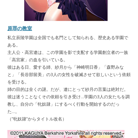
原罪の教室
私立辰陵学園は全国でも名門として知られる、歴史ある学園で
ある。
主人公・高宮遼は、この学園を影で支配する学園創立者の一族
「高宮家」の血を引いている。
彼はある日、愛する姉、紗月から「神崎明日香」「森野みな
と」「長谷部留美」の3人の女性を破滅させて欲しいという依頼
を受ける。
姉の目的は全くの謎。だが、遼にとって紗月の言葉は絶対だ。
彼は迷うことなくその依頼を引き受け…学園の3人の女たちを調
教し、自分の「牝奴隷」にするべく行動を開始するのだっ
た…。
（”牝奴隷”からタイトル改名）