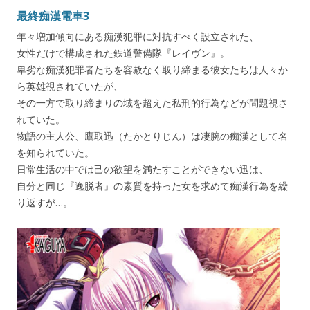
最終痴漢電車3
年々増加傾向にある痴漢犯罪に対抗すべく設立された、
女性だけで構成された鉄道警備隊『レイヴン』。
卑劣な痴漢犯罪者たちを容赦なく取り締まる彼女たちは人々か
ら英雄視されていたが、
その一方で取り締まりの域を超えた私刑的行為などが問題視さ
れていた。
物語の主人公、鷹取迅（たかとりじん）は凄腕の痴漢として名
を知られていた。
日常生活の中では己の欲望を満たすことができない迅は、
自分と同じ『逸脱者』の素質を持った女を求めて痴漢行為を繰
り返すが…。