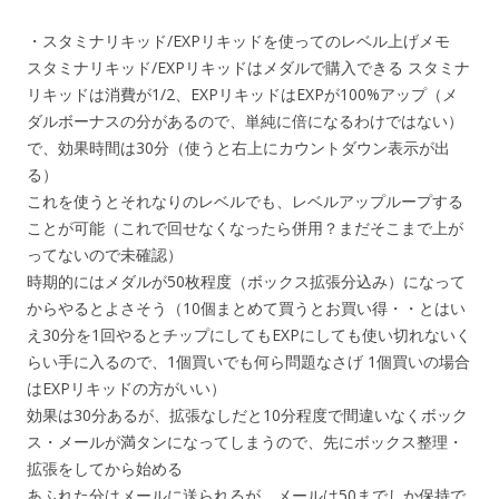
・スタミナリキッド/EXPリキッドを使ってのレベル上げメモ
スタミナリキッド/EXPリキッドはメダルで購入できる スタミナ
リキッドは消費が1/2、EXPリキッドはEXPが100%アップ（メ
ダルボーナスの分があるので、単純に倍になるわけではない）
で、効果時間は30分（使うと右上にカウントダウン表示が出
る）
これを使うとそれなりのレベルでも、レベルアップループする
ことが可能（これで回せなくなったら併用？まだそこまで上が
ってないので未確認）
時期的にはメダルが50枚程度（ボックス拡張分込み）になって
からやるとよさそう（10個まとめて買うとお買い得・・とはい
え30分を1回やるとチップにしてもEXPにしても使い切れないく
らい手に入るので、1個買いでも何ら問題なさげ 1個買いの場合
はEXPリキッドの方がいい）
効果は30分あるが、拡張なしだと10分程度で間違いなくボック
ス・メールが満タンになってしまうので、先にボックス整理・
拡張をしてから始める
あふれた分はメールに送られるが、メールは50までしか保持で