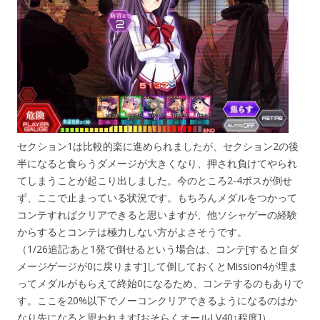
セクション1は比較的楽に進められましたが、セクション2の後
半になると食らうダメージが大きくなり、押され負けてやられ
てしまうことが起こり出しました。今のところ2-4ボスが倒せ
ず、ここで止まっている状況です。もちろんメダルをつかって
コンテすればクリアできると思いますが、他ソシャゲーの経験
からするとコンテは極力しない方がよさそうです。
（1/26追記:あと1発で倒せるという場合は、コンテ[すると自ダ
メージゲージが0に戻ります]して倒しておくとMission4が埋ま
ってメダルがもらえて終始0になるため、コンテするのもありで
す。ここを20%以下でノーコンクリアできるようになるのはか
なり先になると思われます[おそらくオールLV40↑程度]）