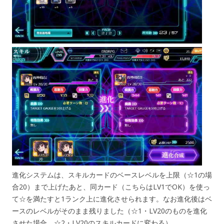
進化システムは、スキルカードのベースレベルを上限（☆1の場
合20）まで上げたあと、同カード（こちらはLV1でOK）を使っ
て☆を満たすと1ランク上に進化させられます。なお進化後はベ
ースのレベルがそのまま残りました（☆1・LV20のものを進化
させた場合、☆2・LV20のスキルカードに変わる）。