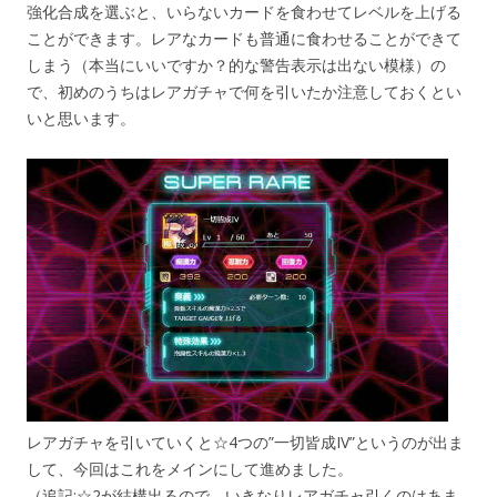
強化合成を選ぶと、いらないカードを食わせてレベルを上げる
ことができます。レアなカードも普通に食わせることができて
しまう（本当にいいですか？的な警告表示は出ない模様）の
で、初めのうちはレアガチャで何を引いたか注意しておくとい
いと思います。
レアガチャを引いていくと☆4つの”一切皆成IV”というのが出ま
して、今回はこれをメインにして進めました。
（追記:☆2が結構出るので、いきなりレアガチャ引くのはあま