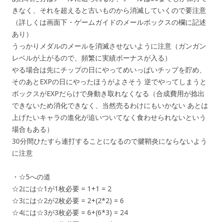
きなく、それを超えると古いものから消滅していくので要注意
（詳しくは画面下・ゲームガイドのメールボックスの欄に記述
あり）
うっかりメダルのメールを消滅させないように注意（ガンガン
レベルが上がるので、頻繁に実績ボーナスが入る）
やる場合は先にチップの日にやってめいっぱいチップを貯め、
そのあとEXPの日にやったほうがよさそう 逆でやってしまうと
ボックスがEXPだらけで身動き取れなくなる（合成費用が捻出
できないため消化できなく、当然売るわけにもいかない あとは
上げたいキャラの進化が追いついてなく食わせられないという
場合もある）
30分間ひたすら連打することになるので腱鞘炎にならないよう
に注意
・☆5への道
☆2には☆1が1枚必要 = 1+1 = 2
☆3には☆2が2枚必要 = 2+(2*2) = 6
☆4には☆3が3枚必要 = 6+(6*3) = 24