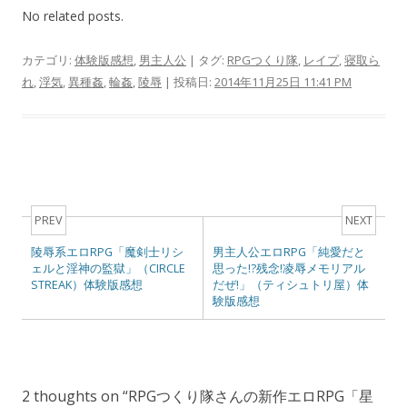
No related posts.
カテゴリ:
体験版感想
,
男主人公
| タグ:
RPGつくり隊
,
レイプ
,
寝取ら
れ
,
浮気
,
異種姦
,
輪姦
,
陵辱
| 投稿日:
2014年11月25日 11:41 PM
Post navigation
PREV
NEXT
陵辱系エロRPG「魔剣士リシ
男主人公エロRPG「純愛だと
ェルと淫神の監獄」（CIRCLE
思った!?残念!凌辱メモリアル
STREAK）体験版感想
だぜ!」（ティシュトリ屋）体
験版感想
2 thoughts on “
RPGつくり隊さんの新作エロRPG「星