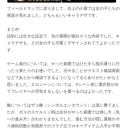
フィールドマップに戻りまして、右上の小屋では女の子たちの
密談が見れました。どちらもいいキャラデザです。
まとめ:
話的には壮大な設定で、先の展開が面白そうな内容でした。キ
ャラデザも、どの女の子も可愛くデザインされててよかったで
す。
ゲーム進行については、やった範囲ではひたすら指示通りに行
ったり来たりのお使いでした。次やることがクエスト確認画面
などであとから確認できるようになってるとありがたいかなと
思いました。エロシーンについては、Hシーン前に選択肢が出
てプレイヤーが浮気するしないを選べるのはよかったです。
敵についてはザコ敵（シンボルエンカウント）は楽に勝てまし
たが、ボスのスケルトン戦は自分がやった範囲では倒し方（先
への進み方）がわかりませんでした。進む方法が隠し通路かボ
ス挑戦回数か別箇所でのフラグ立てorキーアイテム入手か不明