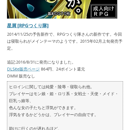
星屑 [RPGつくり隊]
2014/11/25の予告新作で、RPGつくり隊さんの新作です。今回
は寝取られがメインテーマのようです。2015年02月上旬発売予
定。
追記:2016/8/31に発売になりました。
DLSite販売ページ
864円、24ポイント還元
DMM 販売なし
ヒロインに関しては純愛・陵辱・寝取られ他。
プレイヤーはモン娘・姫・ロリ系・女戦士・天使・メイド・
巨乳っ娘等、
色んな女の子たちと浮気ができます。
浮気をするかどうかは、プレイヤーの自由です。
助けに行くのが遅れるほど、