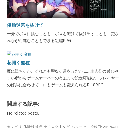
侵胎迷宮を抜けて
一分でボスに挑むことも、ボスを避けて抜け出すことも、犯さ
れながら進むこともできる短編RPG
花開く魔種
魔に堕ちるか、それとも聖なる道を歩むか…… 主人公の感じや
すい所からゲームオーバーの有無まで設定可能な、プレイヤー
の好みに合わせてエロもゲームも変えられるR-18RPG
関連する記事:
No related posts.
カテゴリ:
体験版感想
,
女主人公
| タグ:
ハソユア
| 投稿日:
2017年11