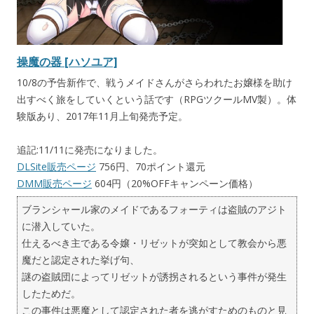
操魔の器 [ハソユア]
10/8の予告新作で、戦うメイドさんがさらわれたお嬢様を助け
出すべく旅をしていくという話です（RPGツクールMV製）。体
験版あり、2017年11月上旬発売予定。
追記:11/11に発売になりました。
DLSite販売ページ
756円、70ポイント還元
DMM販売ページ
604円（20%OFFキャンペーン価格）
ブランシャール家のメイドであるフォーティは盗賊のアジト
に潜入していた。
仕えるべき主である令嬢・リゼットが突如として教会から悪
魔だと認定された挙げ句、
謎の盗賊団によってリゼットが誘拐されるという事件が発生
したためだ。
この事件は悪魔として認定された者を逃がすためのものと見