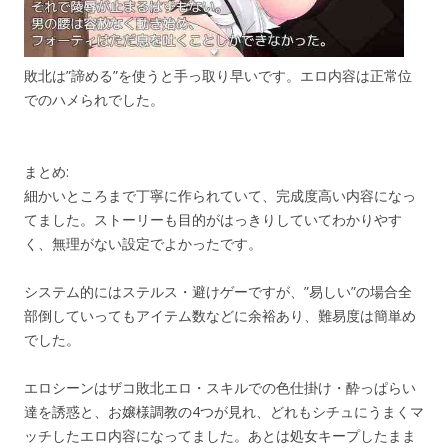
敗北は”諦める”を使うと手っ取り早いです。エロ内容は正常位
でのハメられでした。
まとめ:
細かいところまで丁寧に作られていて、完成度高い内容になっ
てました。ストーリーも目的がはっきりしていてわかりやす
く、無理がない設定でよかったです。
システム的にはステルス・避けゲーですが、”易しい”の場合全
部倒していってもアイテム数などに余裕あり、難易度は簡単め
でした。
エロシーンはザコ敗北エロ・スキルでの色仕掛け・酔っぱらい
達を誘惑と、お嬢様調教の4つが見れ、どれもシチュにうまくマ
ッチしたエロ内容になってました。あとは処女キープしたまま