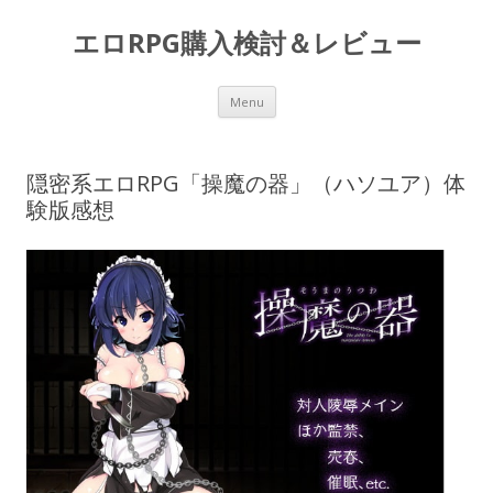
エロRPG購入検討＆レビュー
Skip to content
Menu
隠密系エロRPG「操魔の器」（ハソユア）体
験版感想