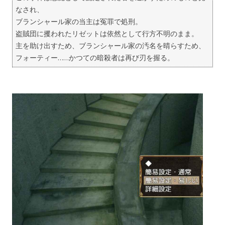
なされ、
ブランシャール家の当主は冤罪で処刑。
盗賊団に攫われたリゼットは依然として行方不明のまま。
主を助け出すため、ブランシャール家の汚名を晴らすため、
フォーティー……かつての暗殺者は再び刃を握る。