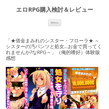
エロRPG購入検討＆レビュー
Skip to content
Menu
「★借金まみれのシスター・フローラ★ ～
シスターの汚パンツと処女…お金で買ってく
れませんか?なRPG～」（俺的嗜好）体験版
感想