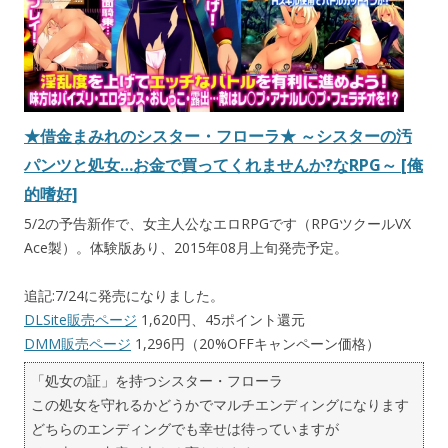
★借金まみれのシスター・フローラ★ ～シスターの汚
パンツと処女…お金で買ってくれませんか?なRPG～ [俺
的嗜好]
5/2の予告新作で、女主人公なエロRPGです（RPGツクールVX
Ace製）。体験版あり、2015年08月上旬発売予定。
追記:7/24に発売になりました。
DLSite販売ページ
1,620円、45ポイント還元
DMM販売ページ
1,296円（20%OFFキャンペーン価格）
「処女の証」を持つシスター・フローラ
この処女を守れるかどうかでマルチエンディングになります
どちらのエンディングでも幸せは待っていますが