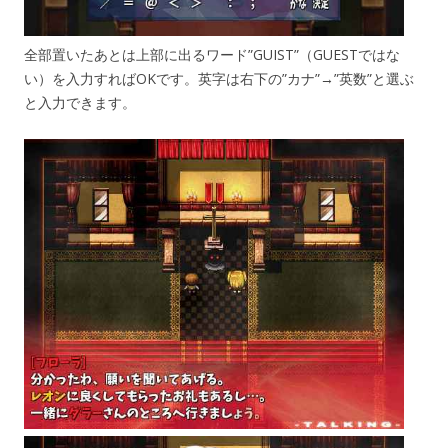
全部置いたあとは上部に出るワード”GUIST”（GUESTではな
い）を入力すればOKです。英字は右下の”カナ”→”英数”と選ぶ
と入力できます。