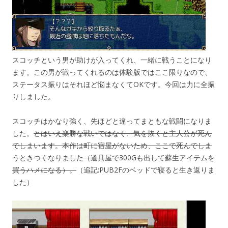
スコッチという男が助けが入ってくれ、一緒に戦うことになり
ます。この男が戦ってくれるのは体験版ではここ限りなので、
ステータス振りはそれほど悩まなくてOKです。今回は力に全振
りしました。
スコッチはかなり強く、先ほどと違ってまともな戦闘になりま
した。
とはいえ楽勝な戦いではなく、気を抜くと主人公が死ん
でしまいます。本作は町に宿屋がないため、ここで死んでしま
うときつくなりました（道具屋で300Gも出して蘇生アイテムを
買うハメになる）。
（追記:PUB2Fのベッドで寝ると生き返りま
した）