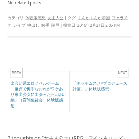
No related posts.
カテゴリ:
体験版感想
,
女主人公
| タグ:
くんかくんか帝国
,
フェラチ
オ
,
レイプ
,
中出し
,
触手
,
陵辱
| 投稿日:
2016年2月21日 2:05 PM
Post navigation
PREV
NEXT
出会い系エロノベルゲーム
「ボッチムスメ×プロデュース
「童貞で奥手なおれがワケあ
計画。」体験版感想
り家出少女に出会ったら…ゆい
編」（変態生徒会）体験版感
想
2 thoughts on “
女主人公エロRPG「ワイン＆ローズ」