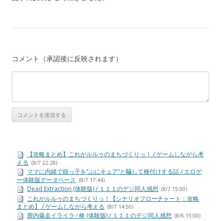
コメント（承認後に反映されます）
【攻略まとめ】これがルルゥのまちづくりっ！ / ゲームしながら考
える
(8/7 22:28)
ママに内緒で姪っ子を”ぷにキュア”と騙して種付けする話 / エロゲ
ー体験版データベース
(8/7 17:44)
Dead Extraction (体験版) / １１１のデジ同人感想
(8/7 15:00)
これがルルゥのまちづくりっ！【シナリオフローチャート：攻略
まとめ】 / ゲームしながら考える
(8/7 14:50)
膣内爆走イライラ♂棒 (体験版) / １１１のデジ同人感想
(8/6 15:00)