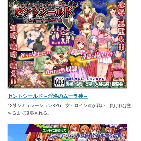
セントシールド～淫洛のムーラ神～
18禁シミュレーションRPG。女ヒロイン達が戦い、負ければ堕
ちるまで凌辱される。