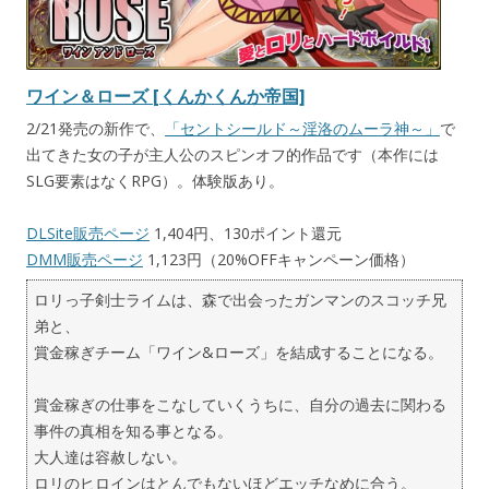
ワイン＆ローズ [くんかくんか帝国]
2/21発売の新作で、
「セントシールド～淫洛のムーラ神～」
で
出てきた女の子が主人公のスピンオフ的作品です（本作には
SLG要素はなくRPG）。体験版あり。
DLSite販売ページ
1,404円、130ポイント還元
DMM販売ページ
1,123円（20%OFFキャンペーン価格）
ロリっ子剣士ライムは、森で出会ったガンマンのスコッチ兄
弟と、
賞金稼ぎチーム「ワイン&ローズ」を結成することになる。
賞金稼ぎの仕事をこなしていくうちに、自分の過去に関わる
事件の真相を知る事となる。
大人達は容赦しない。
ロリのヒロインはとんでもないほどエッチなめに合う。