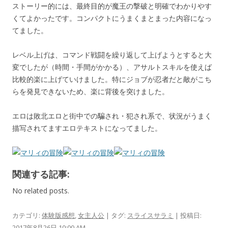
ストーリー的には、最終目的が魔王の撃破と明確でわかりやす
くてよかったです。コンパクトにうまくまとまった内容になっ
てました。
レベル上げは、コマンド戦闘を繰り返して上げようとすると大
変でしたが（時間・手間がかかる）、アサルトスキルを使えば
比較的楽に上げていけました。特にジョブが忍者だと敵がこち
らを発見できないため、楽に背後を突けました。
エロは敗北エロと街中での騙され・犯され系で、状況がうまく
描写されてますエロテキストになってました。
関連する記事:
No related posts.
カテゴリ:
体験版感想
,
女主人公
| タグ:
スライスサラミ
| 投稿日:
2017年8月26日 10:00 AM