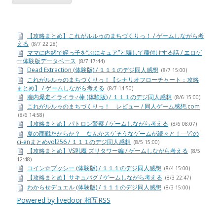
【攻略まとめ】これがルルゥのまちづくりっ！ / ゲームしながら考
える
(8/7 22:28)
ママに内緒で姪っ子を”ぷにキュア”と騙して種付けする話 / エロゲ
ー体験版データベース
(8/7 17:44)
Dead Extraction (体験版) / １１１のデジ同人感想
(8/7 15:00)
これがルルゥのまちづくりっ！【シナリオフローチャート：攻略
まとめ】 / ゲームしながら考える
(8/7 14:50)
膣内爆走イライラ♂棒 (体験版) / １１１のデジ同人感想
(8/6 15:00)
これがルルゥのまちづくりっ！ レビュー / 同人ゲーム感想.com
(8/6 14:58)
【攻略まとめ】パトロン警察 / ゲームしながら考える
(8/6 08:07)
夏の商戦だからか？ なんかスゲそうなゲームが続々と！―皆の
ci-enまとめvol256 / １１１のデジ同人感想
(8/5 15:00)
【攻略まとめ】VS乳魔 ズリタワー編 / ゲームしながら考える
(8/5
12:48)
コイン☆プッシー (体験版) / １１１のデジ同人感想
(8/4 15:00)
【攻略まとめ】サキュバグ / ゲームしながら考える
(8/3 22:47)
わからせデュエル (体験版) / １１１のデジ同人感想
(8/3 15:00)
Powered by livedoor 相互RSS