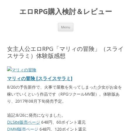
エロRPG購入検討＆レビュー
Skip to content
Menu
女主人公エロRPG「マリィの冒険」（スライ
スサラミ）体験版感想
マリィの冒険 [スライスサラミ]
8/20の予告新作で、火事で屋敷を失ってしまった少女がお金を
稼いでいくという作品です（RPGツクールMV製）。体験版あ
り、2017年08月下旬発売予定。
追記:8/26に発売になりました。
DLSite販売ページ
648円、60ポイント還元
DMM販売ページ
648円、120ポイント還元