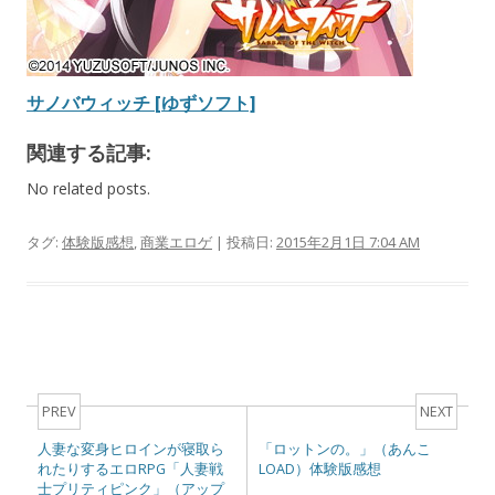
サノバウィッチ [ゆずソフト]
関連する記事:
No related posts.
タグ:
体験版感想
,
商業エロゲ
| 投稿日:
2015年2月1日 7:04 AM
Post navigation
PREV
NEXT
人妻な変身ヒロインが寝取ら
「ロットンの。」（あんこ
れたりするエロRPG「人妻戦
LOAD）体験版感想
士プリティピンク」（アップ