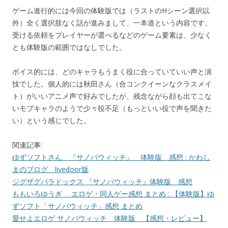
ゲーム進行的には今回の体験版では（ラストのHシーン選択以
外）全く選択肢なく話が進みまして、一本道という内容です。
受ける依頼をプレイヤーが選べるなどのゲーム要素は、少なく
とも体験版の範囲ではなしでした。
ボイス的には、どのキャラもうまく役に合っていていい声と演
技でした。個人的には秋田さん（合コンクイーンなクラスメイ
ト）がいいアニメ声で好みでしたが、残念ながら顔も出てこな
いモブキャラのようで少々役不足（もっといい役で声を聞きた
い）という感じでした。
関連記事:
ゆずソフトさん 『サノバウィッチ』 体験版 感想 : かわし
まのブログ livedoor版
ジグザグパラドックス 『サノバウィッチ』体験版 感想
ももいろゆうぎ エロゲ・同人ゲー感想 まとめ : 【体験版】ゆ
ずソフト「サノバウィッチ」感想 まとめ
愛せよエロゲ サノバウィッチ 体験版 【感想・レビュー】