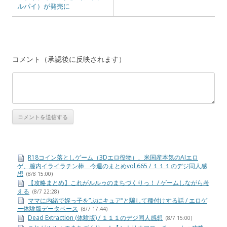
ルパイ）が発売に
コメント（承認後に反映されます）
R18コイン落としゲーム（3Dエロ役物）、米国産本気のAIエロ
ゲ、膣内イライラチン棒 今週のまとめvol.665 / １１１のデジ同人感
想
(8/8 15:00)
【攻略まとめ】これがルルゥのまちづくりっ！ / ゲームしながら考
える
(8/7 22:28)
ママに内緒で姪っ子を”ぷにキュア”と騙して種付けする話 / エロゲ
ー体験版データベース
(8/7 17:44)
Dead Extraction (体験版) / １１１のデジ同人感想
(8/7 15:00)