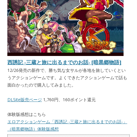
西誘記 -三蔵と旅に出るまでのお話- [暗黒郷物語]
12/26発売の新作で、勝ち気な女サルが各地を旅していくとい
うアクションゲームです。よくできたアクションゲームで話も
面白かったので購入してみました。
DLSite販売ページ
1,760円、160ポイント還元
体験版感想はこちら
エロアクションゲーム「西誘記 -三蔵と旅に出るまでのお話-」
（暗黒郷物語）体験版感想