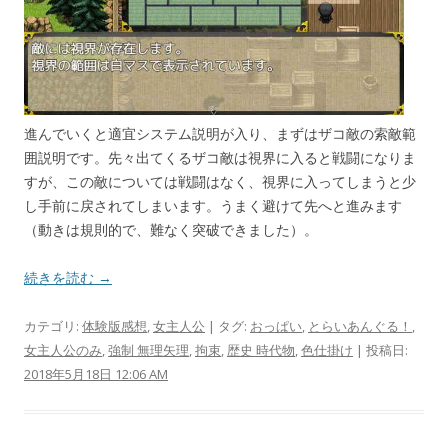
進んでいくと適宜システム説明が入り、まずはザコ敵の索敵範
囲説明です。先々出てくるザコ敵は視界に入ると戦闘になりま
すが、この敵については戦闘はなく、視界に入ってしまうと少
し手前に戻されてしまいます。うまく避けて先へと進みます
（動きは規則的で、難なく突破できました）。
続きを読む →
カテゴリ:
体験版感想
,
女主人公
| タグ:
おっぱい
,
とらいあんぐる！
,
女主人公のみ
,
強制 無理矢理
,
拘束
,
歴史 時代物
,
色仕掛け
| 投稿日:
2018年5月18日 12:06 AM