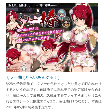
くノ一椿 [とらいあんぐる！]
3/23の予告新作で、くノ一が色仕掛けしたり負けて犯されたり
するという作品です。体験版では隠れ里での認定試験から始ま
り、館に潜入して最初のボス戦までをプレイできました（見ら
れるエロシーンは敗北エロが2つ、色仕掛け1つなど）。本編は
2018年05月中旬発売予定です。