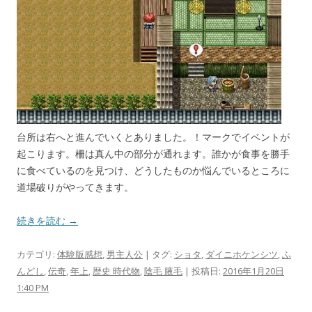
台所は右へと進んでいくとありました。！マークでイベントが
起こります。柵は真ん中の部分が通れます。誰かが食事を勝手
に食べているのを見つけ、どうしたものか悩んでいるところに
道場破りがやってきます。
続きを読む →
カテゴリ:
体験版感想
,
男主人公
| タグ:
ショタ
,
ダイニホケンシツ
,
ふ
んどし
,
伝奇
,
年上
,
歴史 時代物
,
陰毛 腋毛
| 投稿日:
2016年1月20日
1:40 PM