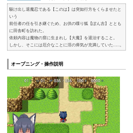
駆け出し退魔忍である【このは】は突如行方をくらませたと
いう
前任者の任を引き継ぐため、お供の喋り狐【ぽん吉】ととも
に田舎町を訪れた。
依頼内容は魔物の窟に生まれし【大魔】を退治すること。
しかし、そこには厄介なことに淫の瘴気が充満していた……。
オープニング・操作説明