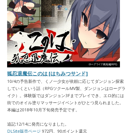
狐忍退魔伝このは [はちみつサンド]
10/4の予告新作で、くノ一少女が依頼に応じてダンジョン探索
していくという話（RPGツクールMV製、ダンジョンはローグラ
イク）。体験版ではダンジョン3Fまでプレイでき、エロ的には
街でのオイル塗りマッサージイベントがひとつ見られました。
本編は2018年10月下旬発売予定です。
追記:12/14に発売になりました。
DLSite販売ページ
972円、90ポイント還元