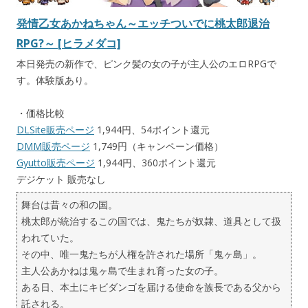
発情乙女あかねちゃん～エッチついでに桃太郎退治
RPG?～ [ヒラメダコ]
本日発売の新作で、ピンク髪の女の子が主人公のエロRPGで
す。体験版あり。
・価格比較
DLSite販売ページ
1,944円、54ポイント還元
DMM販売ページ
1,749円（キャンペーン価格）
Gyutto販売ページ
1,944円、360ポイント還元
デジケット 販売なし
舞台は昔々の和の国。
桃太郎が統治するこの国では、鬼たちが奴隷、道具として扱
われていた。
その中、唯一鬼たちが人権を許された場所「鬼ヶ島」。
主人公あかねは鬼ヶ島で生まれ育った女の子。
ある日、本土にキビダンゴを届ける使命を族長である父から
託される。