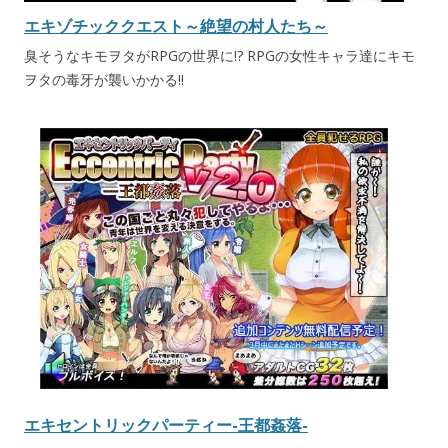
エキゾチッククエスト～絶望の村人たち～
臭そうなキモヲタがRPGの世界に!? RPGの女性キャラ達にキモ
ヲタの毒牙が襲いかかる!!
エキセントリックパーティー-王都姦落-