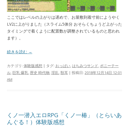
ここではレベルの上がりは遅めで、お屋敷到着寸前にようやく
LV2に上がりました（スライム5体分 おそらくちょうど上がった
タイミングで着くように配置数が調整されているものと思われ
ます）。
続きを読む →
カテゴリ:
体験版感想
| タグ:
おっぱい
,
はちみつサンド
,
ポニーテー
ル
,
巨乳 爆乳
,
歴史 時代物
,
淫乱
,
獣耳
| 投稿日:
2018年12月14日 12:01
AM
くノ一潜入エロRPG「くノ一椿」（とらいあ
んぐる！）体験版感想