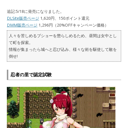
追記:5/18に発売になりました。
DLSite販売ページ
1,620円、150ポイント還元
DMM販売ページ
1,296円（20%OFFキャンペーン価格）
人々を苦しめるブショーを懲らしめるため、昼間は女中とし
て町を探索。
情報が集まったら城へと忍び込み、様々な術を駆使して敵を
倒せ!
忍者の里で認定試験