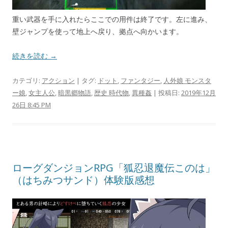
重い武器を手に入れたらここでの用件は終了です。左に進み、
壁ジャンプを使って地上へ戻り、拠点へ向かいます。
続きを読む →
カテゴリ:
アクション
| タグ:
ドット
,
ファンタジー
,
人外娘 モンスタ
ー娘
,
女主人公
,
暗黒郷物語
,
歴史 時代物
,
異種姦
| 投稿日:
2019年12月
26日 8:45 PM
ローグダンジョンRPG「狐忍退魔伝このは」
（はちみつサンド）体験版感想