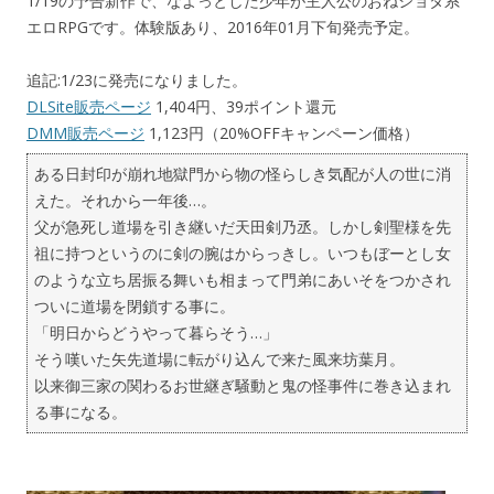
1/19の予告新作で、なよっとした少年が主人公のおねショタ系
エロRPGです。体験版あり、2016年01月下旬発売予定。
追記:1/23に発売になりました。
DLSite販売ページ
1,404円、39ポイント還元
DMM販売ページ
1,123円（20%OFFキャンペーン価格）
ある日封印が崩れ地獄門から物の怪らしき気配が人の世に消
えた。それから一年後…。
父が急死し道場を引き継いだ天田剣乃丞。しかし剣聖様を先
祖に持つというのに剣の腕はからっきし。いつもぼーとし女
のような立ち居振る舞いも相まって門弟にあいそをつかされ
ついに道場を閉鎖する事に。
「明日からどうやって暮らそう…」
そう嘆いた矢先道場に転がり込んで来た風来坊葉月。
以来御三家の関わるお世継ぎ騒動と鬼の怪事件に巻き込まれ
る事になる。