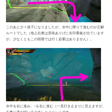
このあと少々迷子になりましたが、水中に降りて進むのが正解
ルートでした（地上右奥は意味ありげに矢印看板が出ています
が、少なくともこの段階では行く必要はありません）。
水中を右に進み、↑を右に進む（一見行き止まりに見えますが、
右奥に道が続いてます）とイベントです。