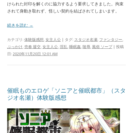
けられた封印を解くのに協力するよう要求してきました。拘束
されて身動き取れず、怪しい契約を結ばされてしまいます。
続きを読む →
カテゴリ:
体験版感想
,
女主人公
| タグ:
スタジオ名瀬
,
ファンタジー
,
ぶっかけ
,
売春 援交
,
女主人公
,
淫乱
,
睡眠姦
,
陵辱
,
風俗 ソープ
| 投稿
日:
2020年11月20日 12:01 AM
催眠ものエロゲ「ソニアと催眠都市」（スタ
ジオ名瀬）体験版感想