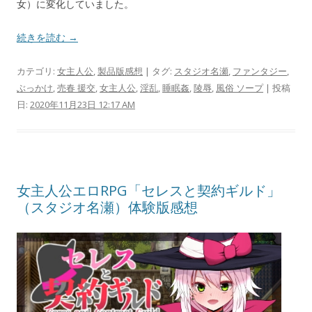
女）に変化していました。
続きを読む →
カテゴリ:
女主人公
,
製品版感想
| タグ:
スタジオ名瀬
,
ファンタジー
,
ぶっかけ
,
売春 援交
,
女主人公
,
淫乱
,
睡眠姦
,
陵辱
,
風俗 ソープ
| 投稿
日:
2020年11月23日 12:17 AM
女主人公エロRPG「セレスと契約ギルド」
（スタジオ名瀬）体験版感想