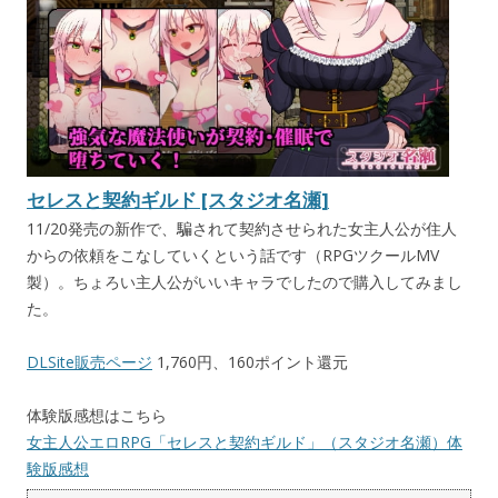
セレスと契約ギルド [スタジオ名瀬]
11/20発売の新作で、騙されて契約させられた女主人公が住人
からの依頼をこなしていくという話です（RPGツクールMV
製）。ちょろい主人公がいいキャラでしたので購入してみまし
た。
DLSite販売ページ
1,760円、160ポイント還元
体験版感想はこちら
女主人公エロRPG「セレスと契約ギルド」（スタジオ名瀬）体
験版感想