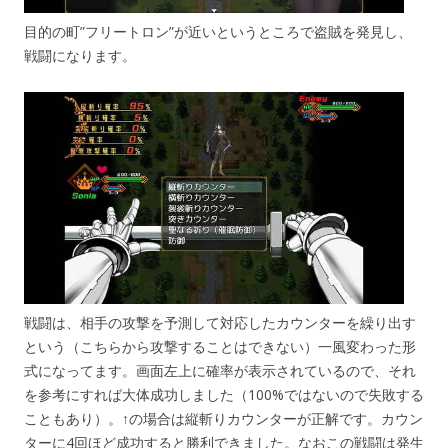
目的の町”フリートロン”が近いというところで盗賊を発見し、
戦闘になります。
戦闘は、相手の攻撃を予測して対応したカウンターを繰り出す
という（こちらから攻撃することはできない）一風変わった形
式になってます。画面左上に確率が表示されているので、それ
を参考にすれば大体成功しました（100%ではないので失敗する
こともあり）。↑の場合は縦斬りカウンターが正解です。カウン
ターに4回ほど成功すると勝利できました。なおこの戦闘は発生