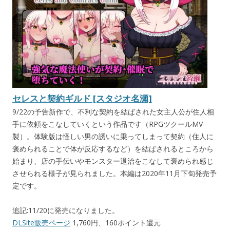
セレスと契約ギルド [スタジオ名瀬]
9/22の予告新作で、不利な契約を結ばされた女主人公が住人相
手に依頼をこなしていくという作品です（RPGツクールMV
製）。体験版は怪しい男の誘いに乗ってしまって契約（住人に
褒められることで体が反応するなど）を結ばされるところから
始まり、店の手伝いやモンスター退治をこなして褒められ感じ
させられる様子が見られました。本編は2020年11月下旬発売予
定です。
追記:11/20に発売になりました。
DLSite販売ページ
1,760円、160ポイント還元