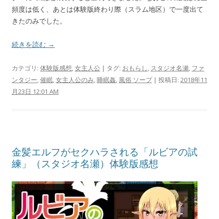
頻度は低く、あとは体験版終わり際（スラム地区）で一度出て
きたのみでした。
続きを読む →
カテゴリ:
体験版感想
,
女主人公
| タグ:
おもらし
,
スタジオ名瀬
,
ファ
ンタジー
,
催眠
,
女主人公のみ
,
睡眠姦
,
風俗 ソープ
| 投稿日:
2018年11
月23日 12:01 AM
金髪エルフがセクハラされる「ルビアの試
練」（スタジオ名瀬）体験版感想