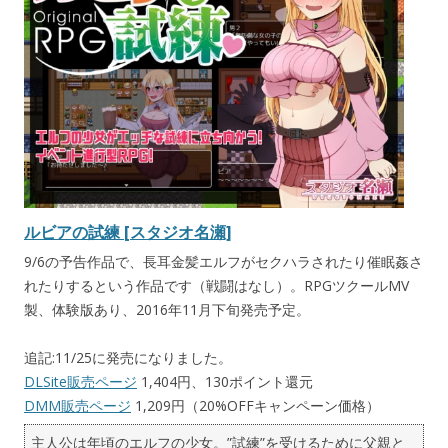
ルビアの試練 [スタジオ名瀬]
9/6の予告作品で、長耳金髪エルフがセクハラされたり催眠姦さ
れたりするという作品です（戦闘はなし）。RPGツクールMV
製、体験版あり、2016年11月下旬発売予定。
追記:11/25に発売になりました。
DLSite販売ページ
1,404円、130ポイント還元
DMM販売ページ
1,209円（20%OFFキャンペーン価格）
主人公は年頃のエルフの少女。”試練”を受けるために父親と