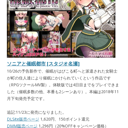
ソニアと催眠都市 [スタジオ名瀬]
10/26の予告新作で、催眠がはびこる町へと派遣された女騎士
が町の住人達により催眠にかけられていくという作品です
（RPGツクールMV製）。体験版では4日目までをプレイできま
した（催眠多数の他、本番も2シーンあり）。本編は2018年11
月下旬発売予定です。
追記:11/23に発売になりました。
DLSite販売ページ
1,620円、150ポイント還元
DMM販売ページ
1,296円（20%OFFキャンペーン価格）