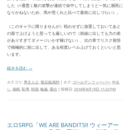
した（=運悪く敵の攻撃が連続で命中してしまうと一気に瀕死に
なりかねないため、馬や荒くれと比べて最前に出しづらい）。
（このキャラに限りませんが）戦わせずに放置しておいてあと
の面で上げようと思っても厳しいので（前線に出しても力の差
がありすぎてダメージいかず稼げない）、次の章でリスク覚悟
で積極的に前に出して、ある程度レベル上げておくといいと思
います。
続きを読む →
カテゴリ:
男主人公
,
製品版感想
| タグ:
ゴールデンフィーバー
,
中出
し
,
催眠
,
恥辱
,
戦場
,
輪姦
,
露出
| 投稿日:
2016年8月19日 11:20 PM
エロSRPG「WE ARE BANDITS!! ウィーアー