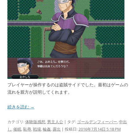
プレイヤーが操作するのは盗賊サイドでした。最初はゲームの
流れを親方が説明してくれます。
続きを読む →
カテゴリ:
体験版感想
,
男主人公
| タグ:
ゴールデンフィーバー
,
中出
し
,
催眠
,
恥辱
,
戦場
,
輪姦
,
露出
| 投稿日:
2016年7月14日 5:18 PM