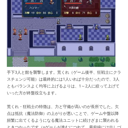
手下3人と館を襲撃します。荒くれ（ゲーム後半、狂戦士にクラ
スチェンジ可能）は最終的には1人いれば十分だったので、3人
ともバランスよく均等に上げるよりは、1～2人に絞って上げて
いった方が終盤役立ちます。
荒くれ・狂戦士の特徴は、力と守備が高いのが長所でした。欠
点は抵抗（魔法防御）の上がりが悪いことで、ゲーム中盤以降
頻繁に出てくるようになる魔法ユニットに続けざまに襲われる
ときつかったです（=ゲームが進むにつれて、最前線には出しづ