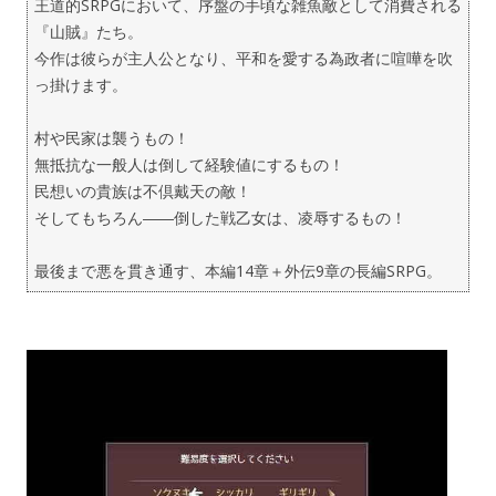
王道的SRPGにおいて、序盤の手頃な雑魚敵として消費される
『山賊』たち。
今作は彼らが主人公となり、平和を愛する為政者に喧嘩を吹
っ掛けます。
村や民家は襲うもの！
無抵抗な一般人は倒して経験値にするもの！
民想いの貴族は不倶戴天の敵！
そしてもちろん――倒した戦乙女は、凌辱するもの！
最後まで悪を貫き通す、本編14章＋外伝9章の長編SRPG。