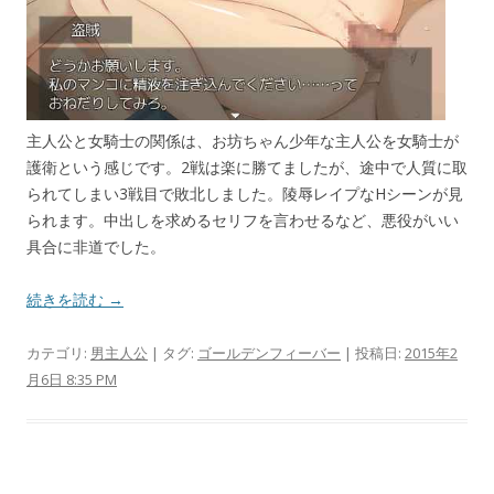
主人公と女騎士の関係は、お坊ちゃん少年な主人公を女騎士が
護衛という感じです。2戦は楽に勝てましたが、途中で人質に取
られてしまい3戦目で敗北しました。陵辱レイプなHシーンが見
られます。中出しを求めるセリフを言わせるなど、悪役がいい
具合に非道でした。
続きを読む →
カテゴリ:
男主人公
| タグ:
ゴールデンフィーバー
| 投稿日:
2015年2
月6日 8:35 PM