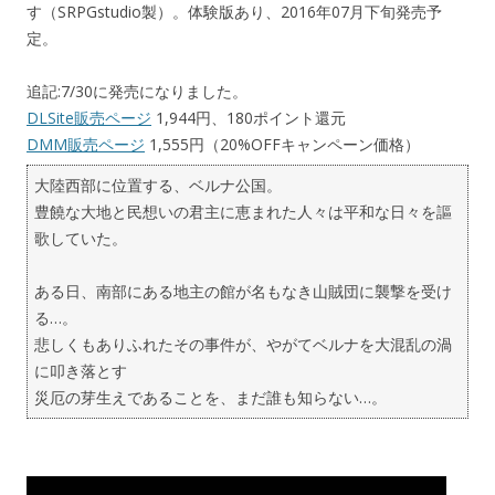
す（SRPGstudio製）。体験版あり、2016年07月下旬発売予
定。
追記:7/30に発売になりました。
DLSite販売ページ
1,944円、180ポイント還元
DMM販売ページ
1,555円（20%OFFキャンペーン価格）
大陸西部に位置する、ベルナ公国。
豊饒な大地と民想いの君主に恵まれた人々は平和な日々を謳
歌していた。
ある日、南部にある地主の館が名もなき山賊団に襲撃を受け
る…。
悲しくもありふれたその事件が、やがてベルナを大混乱の渦
に叩き落とす
災厄の芽生えであることを、まだ誰も知らない…。