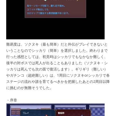
難易度は、ソクヌキ（最も簡単）だと外伝がプレイできないと
いうことなのでシッカリ（簡単）を選択しました。終わりまで
行った感想としては、初見時はシッカリでもなかなか難しく、
後半の対ボスでは死人が出ることもありました（ソクヌキ・シ
ッカリは死んでも次の面で復活します）。ギリギリ（難しい）
やガチンコ（超絶難しい）は、1周目にソクヌキorシッカリで各
ステージの流れや誰を育てるべきかを把握したあとの2周目以降
に挑むのが無難そうでした。
・序章