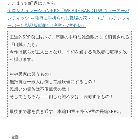
ここまでの経過はこちら
エロシミュレーションRPG「WE ARE BANDITS!! ウィーアーバ
ンディッツ ～恥辱に手折られし戦場の花～」（ゴールデンフィ
ーバー）製品版感想1（序章～7章外伝）
王道的SRPGにおいて、序盤の手頃な雑魚敵として消費される
『山賊』たち。
今作は彼らが主人公となり、平和を愛する為政者に喧嘩を吹
っ掛けます。
村や民家は襲うもの！
無抵抗な一般人は倒して経験値にするもの！
民想いの貴族は不倶戴天の敵！
そしてもちろん――倒した戦乙女は、凌辱するもの！
最後まで悪を貫き通す、本編14章＋外伝9章の長編SRPG。
・8章