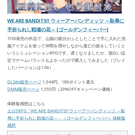
WE ARE BANDITS!! ウィーアーバンディッツ ～恥辱に
手折られし戦場の花～ [ゴールデンフィーバー]
7/30発売の作品で、山賊の親分がふとしたことで手に入れた洗
脳アイテムを使って仲間を増やしながら逃亡の旅をしていくと
いうシミュレーションRPGです。遅くなりましたが、面白い設
定でゲームバランスもよかったので購入してみました（プレイ
したバージョンは1.06）。
DLSite販売ページ
1,944円、180ポイント還元
DMM販売ページ
1,555円（20%OFFキャンペーン価格）
体験版感想はこちら
エロSRPG「WE ARE BANDITS!! ウィーアーバンディッツ ～恥
辱に手折られし戦場の花～」（ゴールデンフィーバー）体験版
感想