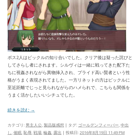
ボス2人はピックルの知り合いでした。クリア後は疑った詫びと
してさらし者にされます。シルヴィは一緒に戦ってきた配下た
ちに視姦されながら異物挿入され、プライド高い賢者という性
格がうまく表現されてました。一方リネットの方はピックルに
至近距離でじっと見られながらのハメられで、こちらも関係を
うまく活かしたいいシチュでした。
続きを読む →
カテゴリ:
男主人公
,
製品版感想
| タグ:
ゴールデンフィーバー
,
中出
し
,
催眠
,
恥辱
,
戦場
,
輪姦
,
露出
| 投稿日:
2016年8月19日 11:49 PM