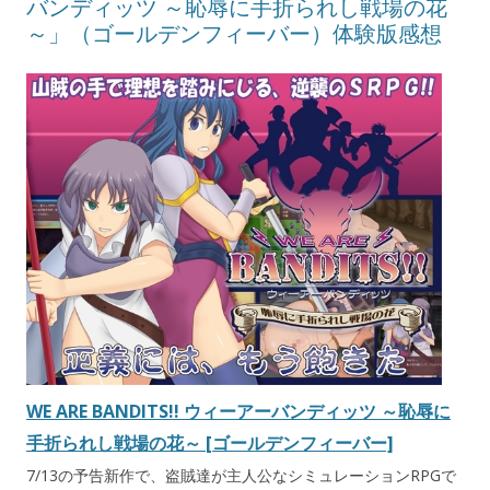
バンディッツ ～恥辱に手折られし戦場の花
～」（ゴールデンフィーバー）体験版感想
WE ARE BANDITS!! ウィーアーバンディッツ ～恥辱に
手折られし戦場の花～ [ゴールデンフィーバー]
7/13の予告新作で、盗賊達が主人公なシミュレーションRPGで