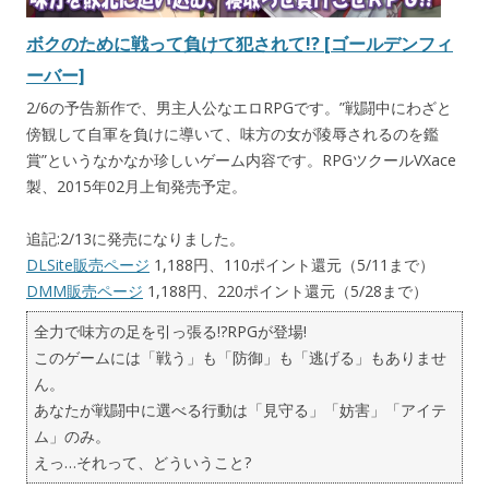
ボクのために戦って負けて犯されて!? [ゴールデンフィ
ーバー]
2/6の予告新作で、男主人公なエロRPGです。”戦闘中にわざと
傍観して自軍を負けに導いて、味方の女が陵辱されるのを鑑
賞”というなかなか珍しいゲーム内容です。RPGツクールVXace
製、2015年02月上旬発売予定。
追記:2/13に発売になりました。
DLSite販売ページ
1,188円、110ポイント還元（5/11まで）
DMM販売ページ
1,188円、220ポイント還元（5/28まで）
全力で味方の足を引っ張る!?RPGが登場!
このゲームには「戦う」も「防御」も「逃げる」もありませ
ん。
あなたが戦闘中に選べる行動は「見守る」「妨害」「アイテ
ム」のみ。
えっ…それって、どういうこと?