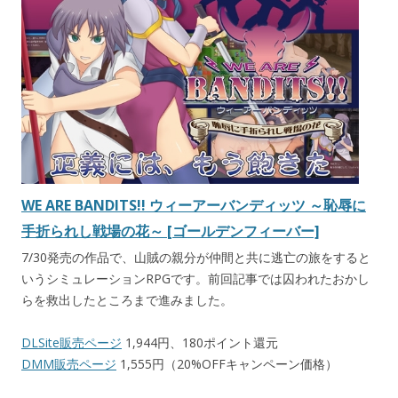
WE ARE BANDITS!! ウィーアーバンディッツ ～恥辱に
手折られし戦場の花～ [ゴールデンフィーバー]
7/30発売の作品で、山賊の親分が仲間と共に逃亡の旅をすると
いうシミュレーションRPGです。前回記事では囚われたおかし
らを救出したところまで進みました。
DLSite販売ページ
1,944円、180ポイント還元
DMM販売ページ
1,555円（20%OFFキャンペーン価格）