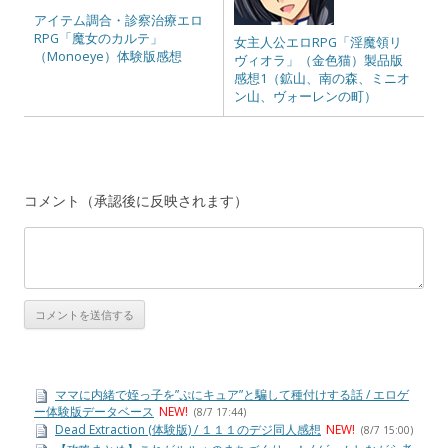
アイテム調合・診察治療エロ
RPG「魔女のカルテ」
女主人公エロRPG「淫魔領リ
（Monoeye）体験版感想
ヴィオラ」（金色猫）製品版
感想1（鉱山、南の森、ミニオ
ン山、ヴォーレンの町）
コメント（承認後に反映されます）
ママに内緒で姪っ子を”ぷにキュア”と騙して種付けする話 / エロゲ
ー体験版データベース
NEW!
(8/7 17:44)
Dead Extraction (体験版) / １１１のデジ同人感想
NEW!
(8/7 15:00)