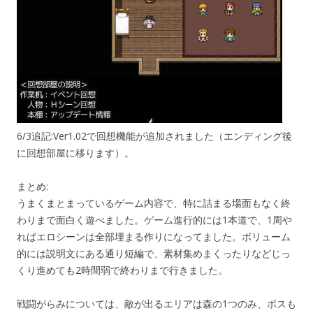
6/3追記:Ver1.02で回想機能が追加されました（エンディング後
に回想部屋に移ります）。
まとめ:
うまくまとまっているゲーム内容で、特に詰まる場面もなく終
わりまで面白く遊べました。ゲーム進行的には1本道で、1周や
ればエロシーンは全部埋まる作りになってました。ボリューム
的には説明文にある通り短編で、素材集めまくったりなどじっ
くり進めても2時間弱で終わりまで行きました。
戦闘がらみについては、敵が出るエリアは森の1つのみ、ボスも