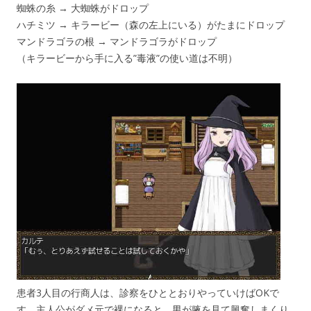
蜘蛛の糸 → 大蜘蛛がドロップ
ハチミツ → キラービー（森の左上にいる）がたまにドロップ
マンドラゴラの根 → マンドラゴラがドロップ
（キラービーから手に入る”毒液”の使い道は不明）
患者3人目の行商人は、診察をひととおりやっていけばOKで
す。主人公がダメ元で裸になると、男が腋を見て興奮しまくり