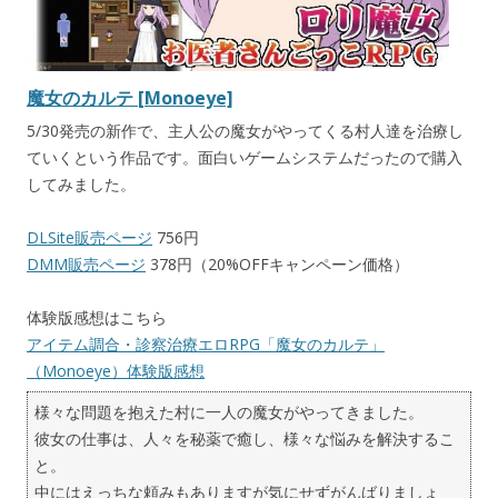
魔女のカルテ [Monoeye]
5/30発売の新作で、主人公の魔女がやってくる村人達を治療し
ていくという作品です。面白いゲームシステムだったので購入
してみました。
DLSite販売ページ
756円
DMM販売ページ
378円（20%OFFキャンペーン価格）
体験版感想はこちら
アイテム調合・診察治療エロRPG「魔女のカルテ」
（Monoeye）体験版感想
様々な問題を抱えた村に一人の魔女がやってきました。
彼女の仕事は、人々を秘薬で癒し、様々な悩みを解決するこ
と。
中にはえっちな頼みもありますが気にせずがんばりましょ