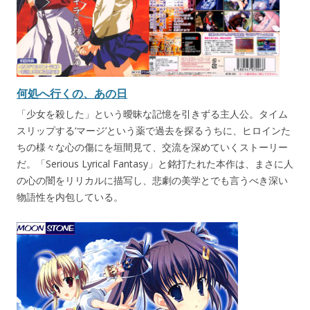
何処へ行くの、あの日
「少女を殺した」という曖昧な記憶を引きずる主人公。タイム
スリップする‘マージ’という薬で過去を探るうちに、ヒロインた
ちの様々な心の傷にを垣間見て、交流を深めていくストーリー
だ。「Serious Lyrical Fantasy」と銘打たれた本作は、まさに人
の心の闇をリリカルに描写し、悲劇の美学とでも言うべき深い
物語性を内包している。