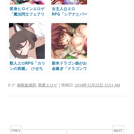
変身ヒロインエロゲ
女主人公エロ
「魔法閃士フェアリ
RPG「シアナとパー
ーバレット」体験版
プルストーン」（ア
感想
イオライト）体験版
感想
獣人エロRPG「カリ
新米ドラゴン娘がお
ンの再燃」（†ぜろ
金稼ぎ「ドラゴンワ
ふさだーくねす†）
ームリング！」（男
体験版感想
爵領）体験版感想
タグ:
体験版感想
,
商業エロゲ
| 投稿日:
2014年12月22日 12:51 AM
Post navigation
PREV
NEXT