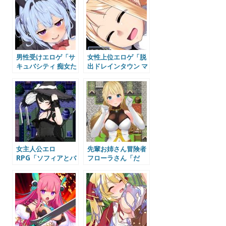
男性受けエロゲ「サ
女性上位エロゲ「脱
キュバシティ 痴女た
出ドレインタウン マ
ちの誘惑に耐えなが
ゾ向け誘惑無限レベ
ら、街に潜む淫魔を
ルドレイン」
探し出せ！」（らむ
（PigExplorers）
のお部屋）体験版感
体験版感想
想
女主人公エロ
先輩お姉さん冒険者
RPG「ソフィアとバ
フローラさん「だ
ビロンの淫紋」（ア
め。エッチはちゃん
ズラエルの錬金場）
と冒険してからよ？
体験版感想
ね？」【毎日あまえ
るRPG】（ぺろろん
工房）体験版感想