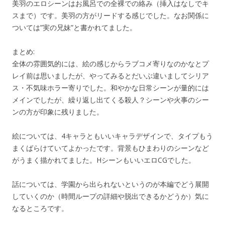
美羽のエロシーンはお風呂での全裸での絡み（挿入はなしでキ
スまで）です。美羽の方がリードする感じでした。なお関係に
ついては”実の兄妹”と書かれてました。
まとめ:
全体の雰囲気的には、絵の感じからラブコメ寄りなのかなとプ
レイ前は思いましたが、やってみるとだいぶ違いましてシリア
ス・不気味ホラー寄りでした。和やかな日常シーンが量的には
メインでしたが、繰り返し出てくる殺人？シーンや火事のシー
ンの方が印象に残りました。
絵については、4キャラともいいキャラデザインで、タイプもう
まくばらけていてよかったです。背景もひまわりのシーンなど
がうまく描かれてました。HシーンもいいエロCGでした。
話については、学園から出られないというのが本編でどう展開
していくのか（時間ループの詳細や脱出できるかどうか）気に
なるところです。