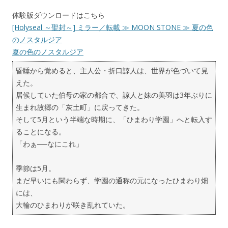
体験版ダウンロードはこちら
[Holyseal ～聖封～] ミラー／転載 ≫ MOON STONE ≫ 夏の色
のノスタルジア
夏の色のノスタルジア
昏睡から覚めると、主人公・折口諒人は、世界が色づいて見
えた。
居候していた伯母の家の都合で、諒人と妹の美羽は3年ぶりに
生まれ故郷の「灰土町」に戻ってきた。
そして5月という半端な時期に、「ひまわり学園」へと転入す
ることになる。
「わぁ──なにこれ」
季節は5月。
まだ早いにも関わらず、学園の通称の元になったひまわり畑
には、
大輪のひまわりが咲き乱れていた。