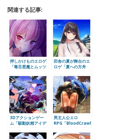
関連する記事:
押しかけものエロゲ
田舎の夏が舞台のエ
「毒舌悪魔とムッツ
ロゲ「夏への方舟
リ天使との四畳半暮
1」体験版感想
らし」体験版感想
3Dアクションゲー
男主人公エロ
ム「駆動妖精アイデ
RPG「BloodCrawler」
ィールレイズ」体験
（c3アート）体験版
版感想
感想